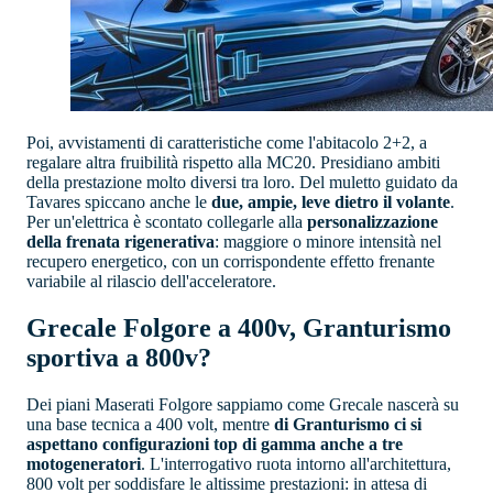
Poi, avvistamenti di caratteristiche come l'abitacolo 2+2, a
regalare altra fruibilità rispetto alla MC20. Presidiano ambiti
della prestazione molto diversi tra loro. Del muletto guidato da
Tavares spiccano anche le
due, ampie, leve dietro il volante
.
Per un'elettrica è scontato collegarle alla
personalizzazione
della frenata rigenerativa
: maggiore o minore intensità nel
recupero energetico, con un corrispondente effetto frenante
variabile al rilascio dell'acceleratore.
Grecale Folgore a 400v, Granturismo
sportiva a 800v?
Dei piani Maserati Folgore sappiamo come Grecale nascerà su
una base tecnica a 400 volt, mentre
di Granturismo ci si
aspettano configurazioni top di gamma anche a tre
motogeneratori
. L'interrogativo ruota intorno all'architettura,
800 volt per soddisfare le altissime prestazioni: in attesa di