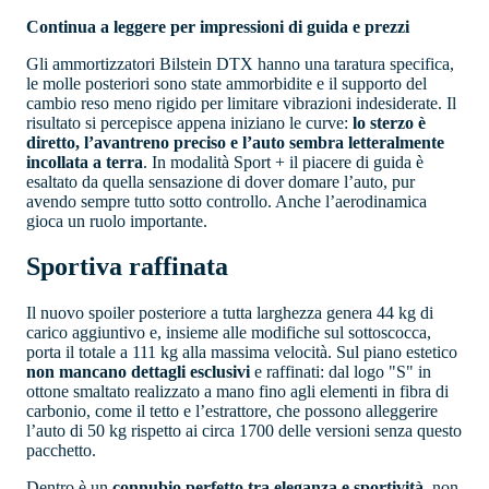
Continua a leggere per impressioni di guida e prezzi
Gli ammortizzatori Bilstein DTX hanno una taratura specifica,
le molle posteriori sono state ammorbidite e il supporto del
cambio reso meno rigido per limitare vibrazioni indesiderate. Il
risultato si percepisce appena iniziano le curve:
lo sterzo è
diretto, l’avantreno preciso e l’auto sembra letteralmente
incollata a terra
. In modalità Sport + il piacere di guida è
esaltato da quella sensazione di dover domare l’auto, pur
avendo sempre tutto sotto controllo. Anche l’aerodinamica
gioca un ruolo importante.
Sportiva raffinata
Il nuovo spoiler posteriore a tutta larghezza genera 44 kg di
carico aggiuntivo e, insieme alle modifiche sul sottoscocca,
porta il totale a 111 kg alla massima velocità. Sul piano estetico
non mancano dettagli esclusivi
e raffinati: dal logo "S" in
ottone smaltato realizzato a mano fino agli elementi in fibra di
carbonio, come il tetto e l’estrattore, che possono alleggerire
l’auto di 50 kg rispetto ai circa 1700 delle versioni senza questo
pacchetto.
Dentro è un
connubio perfetto tra eleganza e sportività
, non