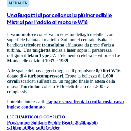
ATTUALITÀ
Una Bugatti di porcellana: la più incredibile
Mistral per l'addio al motore W16
Il
vano
motore
conserva i medesimi dettagli metallici con
superficie battuta al martello. Sul tunnel centrale risalta la
bandiera
tricolore
transalpina
affiancata da prese d'aria a
turbina. Una
targhetta
incisa a
laser
sopra il parabrezza
raffigura il
telaio Type 57
. L'elemento celebra le vittorie a
Le
Mans
nelle edizioni
1937
e
1939
.
Alle spalle dei passeggeri ruggisce il propulsore
8,0 litri W16
dotato di
4 turbocompressori
. Eroga la bellezza di
1.600
cavalli
scaricati sull'asfalto, un ruggito finale in attesa della
nuova
Tourbillon
col suo
V16
elettrificato da 1.800 cv
complessivi.
Potrebbe interessarti:
Jaguar senza freni, la truffa costa cara:
inglese condannato
LEGGI L'ARTICOLO COMPLETO
Programme Solitaire
Pebble Beach 2026
bugatti
w16
bugatti
Bugatti Destrier