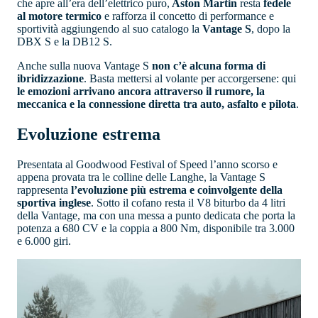
che apre all’era dell’elettrico puro,
Aston Martin
resta
fedele
al motore termico
e rafforza il concetto di performance e
sportività aggiungendo al suo catalogo la
Vantage S
, dopo la
DBX S e la DB12 S.
Anche sulla nuova Vantage S
non c’è alcuna forma di
ibridizzazione
. Basta mettersi al volante per accorgersene: qui
le emozioni arrivano ancora attraverso il rumore, la
meccanica e la connessione diretta tra auto, asfalto e pilota
.
Evoluzione estrema
Presentata al Goodwood Festival of Speed l’anno scorso e
appena provata tra le colline delle Langhe, la Vantage S
rappresenta
l’evoluzione più estrema e coinvolgente della
sportiva inglese
. Sotto il cofano resta il V8 biturbo da 4 litri
della Vantage, ma con una messa a punto dedicata che porta la
potenza a 680 CV e la coppia a 800 Nm, disponibile tra 3.000
e 6.000 giri.