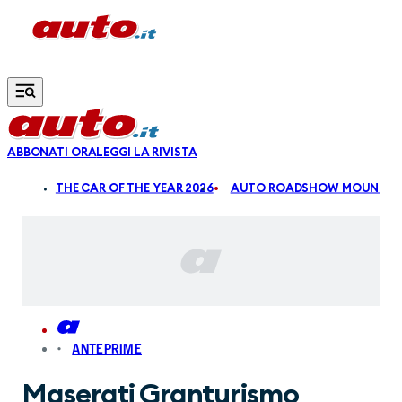
Vai al contenuto principale
ABBONATI ORA
LEGGI LA RIVISTA
ALDI
THE CAR OF THE YEAR 2026
AUTO ROADSHOW MOUNTAIN
ANTEPRIME
Maserati Granturismo