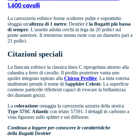
1.600 cavalli
La carrozzeria esibisce forme scultoree pulite e soprattutto
sfoggia un'
altezza di 1 metro
: Destrier è
la Bugatti più bassa
di sempre
. L'assetto adotta cerchi in lega da 20 pollici sul
ponte anteriore. Il retrotreno monta ruote con un diametro pari a
21 pollici.
Citazioni speciali
La fiancata esibisce la classica linea C riprogettata attorno alla
calandra a ferro di cavallo. Il profilo posteriore vanta uno
spoiler integrato ispirato alla
Chiron Profilée
. La tinta esterna
multistrato prende il nome di
Sapphire Celeste
. La superficie
contiene particelle riflettenti capaci di evocare la brillantezza
dei diamanti grezzi.
La
colorazione
omaggia la carrozzeria azzurra della storica
Type 57SC Atlantic
con telaio 57591. I dettagli in carbonio a
vista figurano sullo splitter e sul diffusore.
Continua a leggere per conoscere le caratteristiche
della Bugatti Destrier