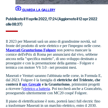
GUARDA LA GALLERY
Pubblicato il 11 aprile 2022, 17:24
(Aggiornato il 12 apr 2022
alle 08:37)
Il 2023 per Maserati sarà un anno di grandissime novità, sul
fronte del prodotto di serie elettrico e per l'impegno nelle corse.
Maserati Granturismo Folgore
non poteva mancare la
cornice dell'ePrix di Roma per annunciarsi dal vivo, sebbene
ancora nella "specifica muletto", di uno sviluppo destinato a
proseguire e con la presentazione della gamma - Folgore e
termica con motore V6 3.0 - nei prossimi mesi.
Maserati e Venturi saranno l'abbinata nelle corse, in Formula E,
dal 2023. Folgore è la famiglia di
elettriche del Tridente, che
conterà il
suv Grecale
e la Granturismo
, primissimi progetti
a ricevere l'
elettrico a batteria
. Poi toccherà anche a Grancabrio,
proseguendo ulteriormente con MC20 coupé Folgore.
Il piano di elettrificazione è noto, porterà lanci full electric fino
a trasformare Maserati in un marchio elettrico, entro il 2030.