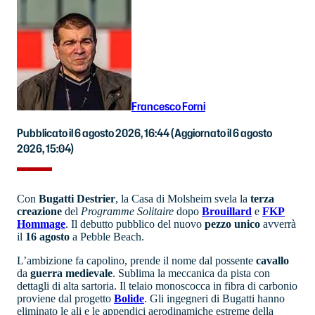
Francesco Forni
Pubblicato il 6 agosto 2026, 16:44
(Aggiornato il 6 agosto
2026, 15:04)
Con
Bugatti
Destrier
, la Casa di Molsheim svela la
terza
creazione
del
Programme Solitaire
dopo
Brouillard
e
FKP
Hommage
. Il debutto pubblico del nuovo
pezzo unico
avverrà
il
16 agosto
a Pebble Beach.
L’ambizione fa capolino, prende il nome dal possente
cavallo
da
guerra
medievale
. Sublima la meccanica da pista con
dettagli di alta sartoria. Il telaio monoscocca in fibra di carbonio
proviene dal progetto
Bolide
. Gli ingegneri di Bugatti hanno
eliminato le ali e le appendici aerodinamiche estreme della