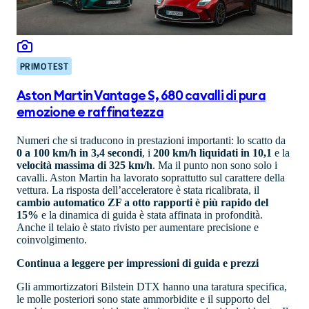
PRIMO TEST
Aston Martin Vantage S, 680 cavalli di pura
emozione e raffinatezza
Numeri che si traducono in prestazioni importanti: lo scatto da
0 a 100 km/h in 3,4 secondi
, i
200 km/h liquidati in 10,1
e la
velocità massima di 325 km/h
. Ma il punto non sono solo i
cavalli. Aston Martin ha lavorato soprattutto sul carattere della
vettura. La risposta dell’acceleratore è stata ricalibrata, il
cambio automatico ZF a otto rapporti è più rapido del
15%
e la dinamica di guida è stata affinata in profondità.
Anche il telaio è stato rivisto per aumentare precisione e
coinvolgimento.
Continua a leggere per impressioni di guida e prezzi
Gli ammortizzatori Bilstein DTX hanno una taratura specifica,
le molle posteriori sono state ammorbidite e il supporto del