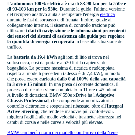
L'
autonomia 100% elettrica
è ora di
83-90 km per la 550e e
di 93-103 km per la 530e
. Durante la guida, l'ultima versione
del recupero adattivo aiuta a recuperare l'energia
elettrica
durante le fasi di sorpasso e di frenata. Inoltre, grazie al
collegamento internet, il sistema di controllo trazione può
utilizzare
i dati di navigazione e le informazioni provenienti
dai sensori dei sistemi di assistenza alla guida per regolare
la quantità di energia recuperata
in base alla situazione del
traffico.
La
batteria
da 19,4 kWh
agli ioni di litio si trova nel
sottoscocca, così da portare a 520 litri la capienza del
bagagliaio. La potenza massima di ricarica è raddoppiata
rispetto ai modelli precedenti (adesso è di 7,4 kW), in modo
che possa essere
caricata dallo 0 al 100% della sua capacità
in 3 ore e 15 minuti
. In una presa di corrente domestica, il
processo di ricarica viene completato in 11 ore e 45 minuti.
A livello di dotazioni, BMW 550e xDrive ha l'
Adaptive
Chassis Professional
, che comprende ammortizzatori a
controllo elettronico e sospensioni ribassate, oltre all'
Integral
Active Steering
, che rende le manovre più confortevoli,
migliora l'agilità alle medie velocità e trasmette sicurezza nei
cambi di corsia e nelle curve a velocità più elevate.
BMW cambierà i nomi dei modelli con l'arrivo della Neue