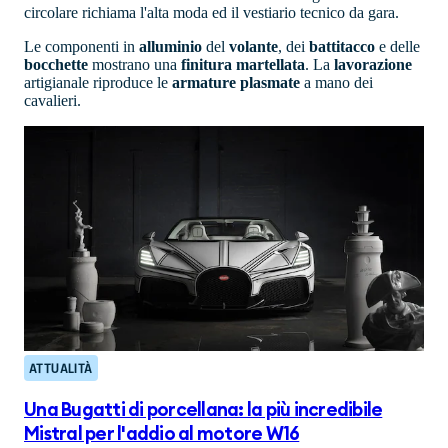
circolare richiama l'alta moda ed il vestiario tecnico da gara.
Le componenti in
alluminio
del
volante
, dei
battitacco
e delle
bocchette
mostrano una
finitura
martellata
. La
lavorazione
artigianale riproduce le
armature plasmate
a mano dei
cavalieri.
ATTUALITÀ
Una Bugatti di porcellana: la più incredibile
Mistral per l'addio al motore W16