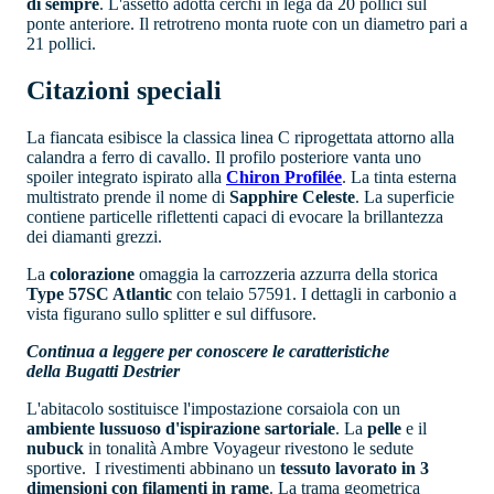
di sempre
. L'assetto adotta cerchi in lega da 20 pollici sul
ponte anteriore. Il retrotreno monta ruote con un diametro pari a
21 pollici.
Citazioni speciali
La fiancata esibisce la classica linea C riprogettata attorno alla
calandra a ferro di cavallo. Il profilo posteriore vanta uno
spoiler integrato ispirato alla
Chiron Profilée
. La tinta esterna
multistrato prende il nome di
Sapphire Celeste
. La superficie
contiene particelle riflettenti capaci di evocare la brillantezza
dei diamanti grezzi.
La
colorazione
omaggia la carrozzeria azzurra della storica
Type 57SC Atlantic
con telaio 57591. I dettagli in carbonio a
vista figurano sullo splitter e sul diffusore.
Continua a leggere per conoscere le caratteristiche
della Bugatti Destrier
L'abitacolo sostituisce l'impostazione corsaiola con un
ambiente lussuoso d'ispirazione sartoriale
. La
pelle
e il
nubuck
in tonalità Ambre Voyageur rivestono le sedute
sportive. I rivestimenti abbinano un
tessuto lavorato in 3
dimensioni con filamenti in rame
. La trama geometrica