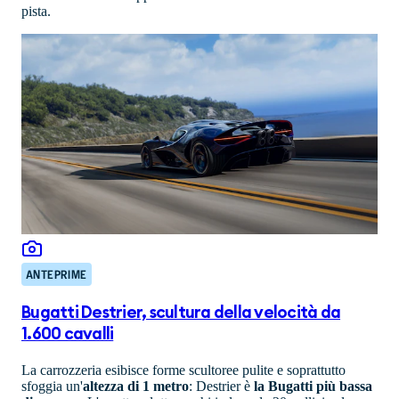
pista.
ANTEPRIME
Bugatti Destrier, scultura della velocità da
1.600 cavalli
La carrozzeria esibisce forme scultoree pulite e soprattutto
sfoggia un'
altezza di 1 metro
: Destrier è
la Bugatti più bassa