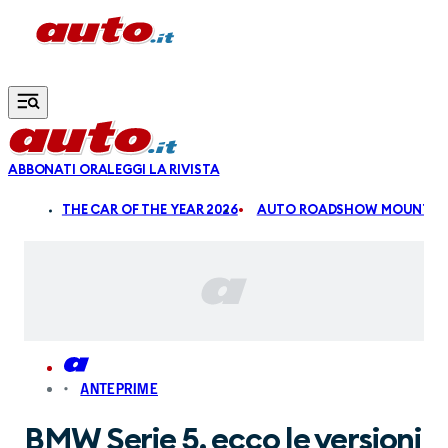
Vai al contenuto principale
ABBONATI ORA
LEGGI LA RIVISTA
ALDI
THE CAR OF THE YEAR 2026
AUTO ROADSHOW MOUNTAIN
ANTEPRIME
BMW Serie 5, ecco le versioni