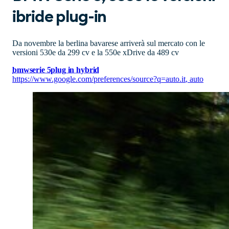
ibride plug-in
Da novembre la berlina bavarese arriverà sul mercato con le
versioni 530e da 299 cv e la 550e xDrive da 489 cv
bmw
serie 5
plug in hybrid
https://www.google.com/preferences/source?q=auto.it
,
auto