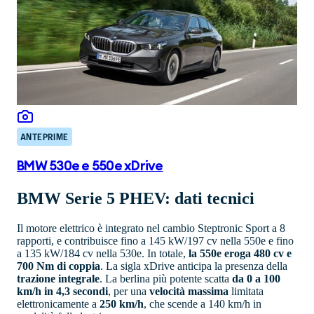
ANTEPRIME
BMW 530e e 550e xDrive
BMW Serie 5 PHEV: dati tecnici
Il motore elettrico è integrato nel cambio Steptronic Sport a 8
rapporti, e contribuisce fino a 145 kW/197 cv nella 550e e fino
a 135 kW/184 cv nella 530e. In totale,
la 550e eroga 480 cv e
700 Nm di coppia
. La sigla xDrive anticipa la presenza della
trazione integrale
. La berlina più potente scatta
da 0 a 100
km/h in 4,3 secondi
, per una
velocità massima
limitata
elettronicamente a
250 km/h
, che scende a 140 km/h in