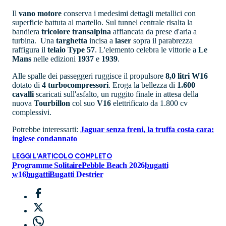
Il
vano
motore
conserva i medesimi dettagli metallici con
superficie battuta al martello. Sul tunnel centrale risalta la
bandiera
tricolore
transalpina
affiancata da prese d'aria a
turbina. Una
targhetta
incisa a
laser
sopra il parabrezza
raffigura il
telaio Type 57
. L'elemento celebra le vittorie a
Le
Mans
nelle edizioni
1937
e
1939
.
Alle spalle dei passeggeri ruggisce il propulsore
8,0 litri W16
dotato di
4 turbocompressori
. Eroga la bellezza di
1.600
cavalli
scaricati sull'asfalto, un ruggito finale in attesa della
nuova
Tourbillon
col suo
V16
elettrificato da 1.800 cv
complessivi.
Potrebbe interessarti:
Jaguar senza freni, la truffa costa cara:
inglese condannato
LEGGI L'ARTICOLO COMPLETO
Programme Solitaire
Pebble Beach 2026
bugatti
w16
bugatti
Bugatti Destrier