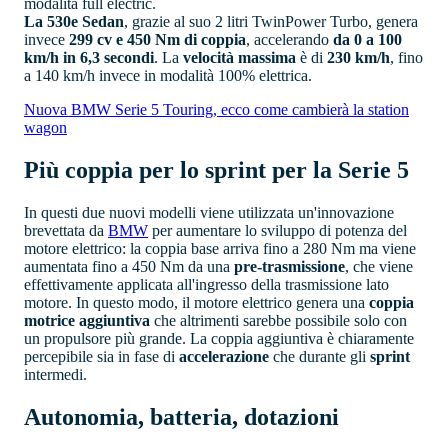
modalità full electric.
La 530e Sedan
, grazie al suo 2 litri TwinPower Turbo, genera
invece
299 cv e 450 Nm di coppia
, accelerando
da 0 a 100
km/h in 6,3 secondi
. La
velocità massima
è di
230 km/h
, fino
a 140 km/h invece in modalità 100% elettrica.
Nuova BMW Serie 5 Touring, ecco come cambierà la station
wagon
Più coppia per lo sprint per la Serie 5
In questi due nuovi modelli viene utilizzata un'innovazione
brevettata da
BMW
per aumentare lo sviluppo di potenza del
motore elettrico: la coppia base arriva fino a 280 Nm ma viene
aumentata fino a 450 Nm da una
pre-trasmissione
, che viene
effettivamente applicata all'ingresso della trasmissione lato
motore. In questo modo, il motore elettrico genera una
coppia
motrice aggiuntiva
che altrimenti sarebbe possibile solo con
un propulsore più grande. La coppia aggiuntiva è chiaramente
percepibile sia in fase di
accelerazione
che durante gli
sprint
intermedi.
Autonomia, batteria, dotazioni