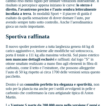
cambio reso meno rigido per limitare vibrazioni indesiderate. Il
risultato si percepisce appena iniziano le curve:
lo sterzo è
diretto, l’avantreno preciso e l’auto sembra letteralmente
incollata a terra
. In modalità Sport + il piacere di guida è
esaltato da quella sensazione di dover domare l’auto, pur
avendo sempre tutto sotto controllo. Anche l’aerodinamica
gioca un ruolo importante.
Sportiva raffinata
Il nuovo spoiler posteriore a tutta larghezza genera 44 kg di
carico aggiuntivo e, insieme alle modifiche sul sottoscocca,
porta il totale a 111 kg alla massima velocità. Sul piano estetico
non mancano dettagli esclusivi
e raffinati: dal logo "S" in
ottone smaltato realizzato a mano fino agli elementi in fibra di
carbonio, come il tetto e l’estrattore, che possono alleggerire
l’auto di 50 kg rispetto ai circa 1700 delle versioni senza questo
pacchetto.
Dentro è un
connubio perfetto tra eleganza e sportività
, non
solo per la plancia ma anche per i sedili avvolgenti in pelle e
carbonio che confermano la cura artigianale tipica di Aston
Martin.
La
Vantage S parte da 208.000 euro nella versione Coupé e