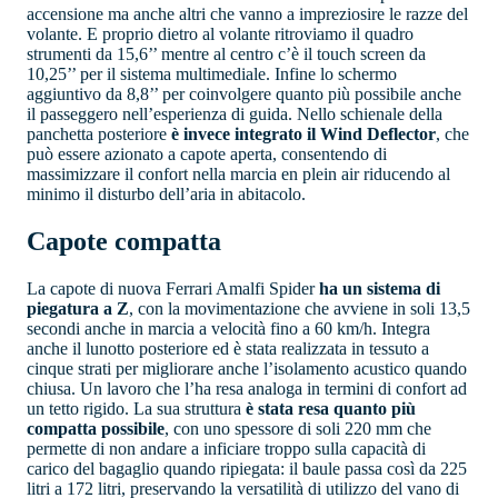
accensione ma anche altri che vanno a impreziosire le razze del
volante. E proprio dietro al volante ritroviamo il quadro
strumenti da 15,6’’ mentre al centro c’è il touch screen da
10,25’’ per il sistema multimediale. Infine lo schermo
aggiuntivo da 8,8’’ per coinvolgere quanto più possibile anche
il passeggero nell’esperienza di guida. Nello schienale della
panchetta posteriore
è invece integrato il Wind Deflector
, che
può essere azionato a capote aperta, consentendo di
massimizzare il confort nella marcia en plein air riducendo al
minimo il disturbo dell’aria in abitacolo.
Capote compatta
La capote di nuova Ferrari Amalfi Spider
ha un sistema di
piegatura a Z
, con la movimentazione che avviene in soli 13,5
secondi anche in marcia a velocità fino a 60 km/h. Integra
anche il lunotto posteriore ed è stata realizzata in tessuto a
cinque strati per migliorare anche l’isolamento acustico quando
chiusa. Un lavoro che l’ha resa analoga in termini di confort ad
un tetto rigido. La sua struttura
è stata resa quanto più
compatta possibile
, con uno spessore di soli 220 mm che
permette di non andare a inficiare troppo sulla capacità di
carico del bagaglio quando ripiegata: il baule passa così da 225
litri a 172 litri, preservando la versatilità di utilizzo del vano di