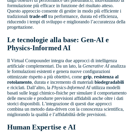
dagli obiettivi di performance del pneumatico, individuando la
formulazione più efficace in funzione del risultato atteso.
Questo approccio consente di gestire in modo più efficiente i
tradizionali
trade-off
tra performance, durata ed efficienza,
riducendo i tempi di sviluppo e migliorando l’accuratezza della
progettazione.
Le tecnologie alla base: Gen-AI e
Physics-Informed AI
Il Virtual Compounder integra due approcci di intelligenza
artificiale complementari. Da un lato, la
Generative AI
analizza
le formulazioni esistenti e genera nuove configurazioni
ottimizzate rispetto a più obiettivi, come
grip
,
resistenza al
rotolamento
, durata e incremento di materiali
biodegradabili
e riciclati. Dall’altro, la
Physics-Informed AI
utilizza modelli
basati sulle leggi chimico-fisiche per simulare il comportamento
delle mescole e produrre previsioni affidabili anche oltre i dati
storici disponibili. L’integrazione di questi due approcci
combina un metodo data-driven con la conoscenza scientifica,
migliorando la qualità e l’affidabilità delle previsioni.
Human Expertise e AI