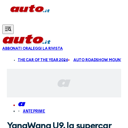
Vai al contenuto principale
ABBONATI ORA
LEGGI LA RIVISTA
ALDI
THE CAR OF THE YEAR 2026
AUTO ROADSHOW MOUNTAIN
ANTEPRIME
YangWang U9, la supercar