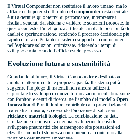
Il Virtual Compounder non sostituisce il lavoro umano, ma lo
affianca e lo potenzia. Il ruolo del
compounder
resta centrale:
è lui a definire gli obiettivi di performance, interpretare i
risultati generati dal sistema e validare le soluzioni proposte. In
questo contesto, l’intelligenza artificiale amplia le possibilità di
analisi e sperimentazione, rendendo il processo decisionale più
rapido e mirato. Pertanto, il sistema supporta il compounder
nell’esplorare soluzioni ottimizzate, riducendo i tempi di
sviluppo e migliorando l’efficienza del processo.
Evoluzione futura e sostenibilità
Guardando al futuro, il Virtual Compounder è destinato ad
ampliare ulteriormente le proprie capacità. Il sistema potrà
suggerire l’impiego di materiali non ancora utilizzati,
supportare lo sviluppo di nuove formulazioni in collaborazione
con fornitori e centri di ricerca, nell’ambito del modello
Open
Innovation
di Pirelli. Inoltre, contribuirà alla progettazione di
materiali su misura, accelerando l’adozione di soluzioni
riciclate
e
materiali biologici
. La combinazione tra dati,
simulazione e conoscenza dei materiali permette così di
sviluppare pneumatici che mantengono alte prestazioni ed
elevati standard di sicurezza contribuendo al contempo alla
riduzione dell’impatto ambientale.