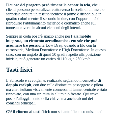
Il cuore del progetto però rimane la capote in tela
, che i
clienti possono personalizzare attraverso la scelta di un tessuto
sartoriale oppure un tessuto tecnico: il primo è disponibile in
quattro colori mentre il secondo in due, con l’opportunità di
riprodurre l’abbinamento materico e cromatico anche sul
tonneau cover e in alcuni elementi degli interni.
Sempre in coda poi c’è spazio anche per
l’ala mobile
integrata, un elemento aerodinamico centrale che può
assumere tre posizioni
: Low Drag, quando a filo con la
carrozzeria, Medium Downforce e High Downforce. In questo
caso, con un angolo di quasi 50 gradi rispetto alla posizione
iniziale, può generare un carico di 110 kg a 250 km/h.
Tasti fisici
L’abitacolo è avvolgente, realizzato seguendo il
concetto di
doppio cockpit
, con due celle distinte tra passeggero e pilota
ma che risultano visivamente connesse. Il tunnel centrale è stato
rinnovato, con una struttura in alluminio fresato. Qui trova
posto l’alloggiamento della chiave ma anche alcuni dei
comandi principali.
C’è il ritorno ai tasti fisici
: non soltanto l’iconico pulsante di