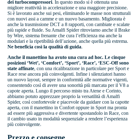
dei turbocompressori
. In questo modo si è ottenuta una
migliore reattività in accelerazione e una maggiore precisione.
Si è lavorato anche sui pesi, eliminando le masse non strutturali
con nuovi assi a camme e un nuovo basamento. Migliorata è
anche la trasmissione DCT a 8 rapporti, con cambiate e scalate
più rapide e fluide. Su Amalfi Spider ritroviamo anche il Brake
by Wire, sistema frenante che cura l’efficienza ma anche la
modulari e la ripetibilità dell’azione, anche quella più estrema.
Ne beneficia così la qualità di guida
.
Anche il manettino ha avuto una cura ad hoc. Le cinque
posizioni ‘Wet’, ‘Comfort’, ‘Sport’, ‘Race’, ‘ESC-Off sono
state affinate
, con una ricalibrazione in particolare per Sport e
Race rese ancora più coinvolgenti. Infine i silenziatori hanno
un nuovo layout, sempre in conformità alle normative vigenti,
consentendo così di avere una sonorità più marcata per il V8 a
capote aperta. Lungo il percorso misto tra Atene e Corinto,
abbiamo potuto apprezzare proprio la versatilità di Amalfi
Spider, così confortevole e piacevole da guidare con la capotte
aperta, con il manettino in Confort oppure in Sport ma pronta
ad essere più aggressiva e divertente spostandolo in Race, con
il cambio usato in modalità sequenziale a rendere l’esperienza
più coinvolgente.
Prezzo e consegne