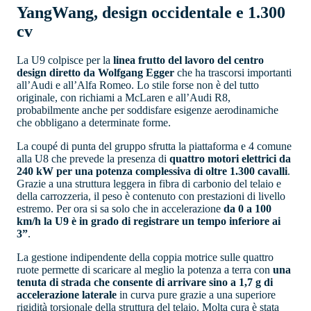
YangWang, design occidentale e 1.300
cv
La U9 colpisce per la
linea frutto del lavoro del centro
design diretto da Wolfgang Egger
che ha trascorsi importanti
all’Audi e all’Alfa Romeo. Lo stile forse non è del tutto
originale, con richiami a McLaren e all’Audi R8,
probabilmente anche per soddisfare esigenze aerodinamiche
che obbligano a determinate forme.
La coupé di punta del gruppo sfrutta la piattaforma e 4 comune
alla U8 che prevede la presenza di
quattro motori elettrici da
240 kW per una potenza complessiva di oltre 1.300 cavalli
.
Grazie a una struttura leggera in fibra di carbonio del telaio e
della carrozzeria, il peso è contenuto con prestazioni di livello
estremo. Per ora si sa solo che in accelerazione
da 0 a 100
km/h la U9 è in grado di registrare un tempo inferiore ai
3”
.
La gestione indipendente della coppia motrice sulle quattro
ruote permette di scaricare al meglio la potenza a terra con
una
tenuta di strada che consente di arrivare sino a 1,7 g di
accelerazione laterale
in curva pure grazie a una superiore
rigidità torsionale della struttura del telaio. Molta cura è stata