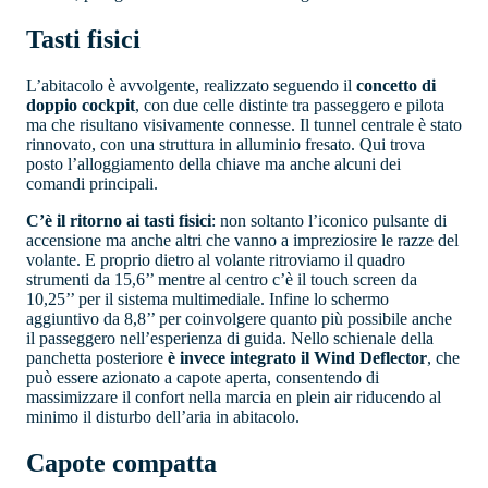
Tasti fisici
L’abitacolo è avvolgente, realizzato seguendo il
concetto di
doppio cockpit
, con due celle distinte tra passeggero e pilota
ma che risultano visivamente connesse. Il tunnel centrale è stato
rinnovato, con una struttura in alluminio fresato. Qui trova
posto l’alloggiamento della chiave ma anche alcuni dei
comandi principali.
C’è il ritorno ai tasti fisici
: non soltanto l’iconico pulsante di
accensione ma anche altri che vanno a impreziosire le razze del
volante. E proprio dietro al volante ritroviamo il quadro
strumenti da 15,6’’ mentre al centro c’è il touch screen da
10,25’’ per il sistema multimediale. Infine lo schermo
aggiuntivo da 8,8’’ per coinvolgere quanto più possibile anche
il passeggero nell’esperienza di guida. Nello schienale della
panchetta posteriore
è invece integrato il Wind Deflector
, che
può essere azionato a capote aperta, consentendo di
massimizzare il confort nella marcia en plein air riducendo al
minimo il disturbo dell’aria in abitacolo.
Capote compatta