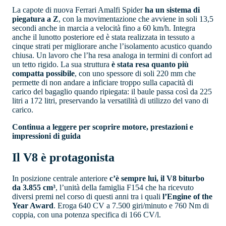
La capote di nuova Ferrari Amalfi Spider
ha un sistema di
piegatura a Z
, con la movimentazione che avviene in soli 13,5
secondi anche in marcia a velocità fino a 60 km/h. Integra
anche il lunotto posteriore ed è stata realizzata in tessuto a
cinque strati per migliorare anche l’isolamento acustico quando
chiusa. Un lavoro che l’ha resa analoga in termini di confort ad
un tetto rigido. La sua struttura
è stata resa quanto più
compatta possibile
, con uno spessore di soli 220 mm che
permette di non andare a inficiare troppo sulla capacità di
carico del bagaglio quando ripiegata: il baule passa così da 225
litri a 172 litri, preservando la versatilità di utilizzo del vano di
carico.
Continua a leggere per scoprire motore, prestazioni e
impressioni di guida
Il V8 è protagonista
In posizione centrale anteriore
c’è sempre lui, il V8 biturbo
da 3.855 cm³
, l’unità della famiglia F154 che ha ricevuto
diversi premi nel corso di questi anni tra i quali
l’Engine of the
Year Award
. Eroga 640 CV a 7.500 giri/minuto e 760 Nm di
coppia, con una potenza specifica di 166 CV/l.