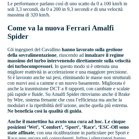
Le performance parlano così di uno scatto da 0 a 100 km/h in
soli 3,3 secondi, da 0 a 200 in 9,3 secondi e di una velocità
massima di 320 km/h.
Come va la nuova Ferrari Amalfi
Spider
Gli ingegneri del Cavallino
hanno lavorato sulla gestione
della sovralimentazione
, riuscendo ad
innalzare il regime
massimo del turbo intervenendo direttamente sulla velocità
dei turbocompressori
. In questo modo si è ottenuta una
migliore reattività in accelerazione e una maggiore precisione.
Si è lavorato anche sui pesi, eliminando le masse non strutturali
con nuovi assi a camme e un nuovo basamento. Migliorata è
anche la trasmissione DCT a 8 rapporti, con cambiate e scalate
più rapide e fluide. Su Amalfi Spider ritroviamo anche il Brake
by Wire, sistema frenante che cura l’efficienza ma anche la
modulari e la ripetibilità dell’azione, anche quella più estrema.
Ne beneficia così la qualità di guida
.
Anche il manettino ha avuto una cura ad hoc. Le cinque
posizioni ‘Wet’, ‘Comfort’, ‘Sport’, ‘Race’, ‘ESC-Off sono
state affinate
, con una ricalibrazione in particolare per Sport e
Race rese ancora più coinvolgenti. Infine i silenziatori hanno