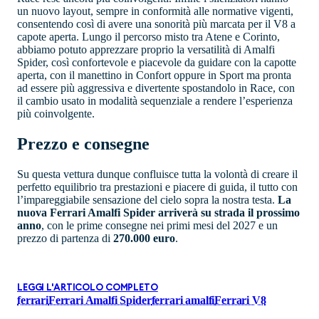
un nuovo layout, sempre in conformità alle normative vigenti,
consentendo così di avere una sonorità più marcata per il V8 a
capote aperta. Lungo il percorso misto tra Atene e Corinto,
abbiamo potuto apprezzare proprio la versatilità di Amalfi
Spider, così confortevole e piacevole da guidare con la capotte
aperta, con il manettino in Confort oppure in Sport ma pronta
ad essere più aggressiva e divertente spostandolo in Race, con
il cambio usato in modalità sequenziale a rendere l’esperienza
più coinvolgente.
Prezzo e consegne
Su questa vettura dunque confluisce tutta la volontà di creare il
perfetto equilibrio tra prestazioni e piacere di guida, il tutto con
l’impareggiabile sensazione del cielo sopra la nostra testa.
La
nuova Ferrari Amalfi Spider arriverà su strada il prossimo
anno
, con le prime consegne nei primi mesi del 2027 e un
prezzo di partenza di
270.000 euro
.
LEGGI L'ARTICOLO COMPLETO
ferrari
Ferrari Amalfi Spider
ferrari amalfi
Ferrari V8