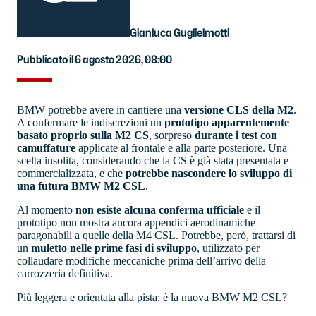
Gianluca Guglielmotti
Pubblicato il 6 agosto 2026, 08:00
BMW potrebbe avere in cantiere una
versione CLS della M2
.
A confermare le indiscrezioni un
prototipo apparentemente
basato proprio sulla M2 CS
, sorpreso
durante i test con
camuffature
applicate al frontale e alla parte posteriore. Una
scelta insolita, considerando che la CS è già stata presentata e
commercializzata, e che
potrebbe nascondere lo sviluppo di
una futura BMW M2 CSL
.
Al momento
non esiste alcuna conferma ufficiale
e il
prototipo non mostra ancora appendici aerodinamiche
paragonabili a quelle della M4 CSL. Potrebbe, però, trattarsi di
un
muletto nelle prime fasi di sviluppo
, utilizzato per
collaudare modifiche meccaniche prima dell’arrivo della
carrozzeria definitiva.
Più leggera e orientata alla pista: è la nuova BMW M2 CSL?