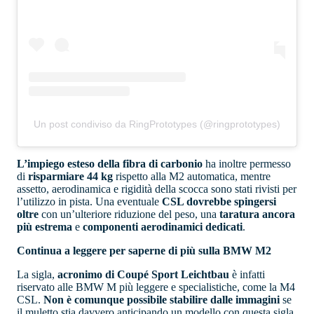
Un post condiviso da RingPrototypes (@ringprototypes)
L’impiego esteso della fibra di carbonio
ha inoltre permesso
di
risparmiare 44 kg
rispetto alla M2 automatica, mentre
assetto, aerodinamica e rigidità della scocca sono stati rivisti per
l’utilizzo in pista. Una eventuale
CSL dovrebbe spingersi
oltre
con un’ulteriore riduzione del peso, una
taratura ancora
più estrema
e
componenti aerodinamici dedicati
.
Continua a leggere per saperne di più sulla BMW M2
La sigla,
acronimo di Coupé Sport Leichtbau
è infatti
riservato alle BMW M più leggere e specialistiche, come la M4
CSL.
Non è comunque possibile stabilire dalle immagini
se
il muletto stia davvero anticipando un modello con questa sigla.