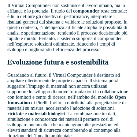
Il Virtual Compounder non sostituisce il lavoro umano, ma lo
affianca e lo potenzia. Il ruolo del
compounder
resta centrale:
è lui a definire gli obiettivi di performance, interpretare i
risultati generati dal sistema e validare le soluzioni proposte. In
questo contesto, l’intelligenza artificiale amplia le possibilità di
analisi e sperimentazione, rendendo il processo decisionale più
rapido e mirato. Pertanto, il sistema supporta il compounder
nell’esplorare soluzioni ottimizzate, riducendo i tempi di
sviluppo e migliorando l’efficienza del processo.
Evoluzione futura e sostenibilità
Guardando al futuro, il Virtual Compounder è destinato ad
ampliare ulteriormente le proprie capacità. Il sistema potrà
suggerire l’impiego di materiali non ancora utilizzati,
supportare lo sviluppo di nuove formulazioni in collaborazione
con fornitori e centri di ricerca, nell’ambito del modello
Open
Innovation
di Pirelli. Inoltre, contribuirà alla progettazione di
materiali su misura, accelerando l’adozione di soluzioni
riciclate
e
materiali biologici
. La combinazione tra dati,
simulazione e conoscenza dei materiali permette così di
sviluppare pneumatici che mantengono alte prestazioni ed
elevati standard di sicurezza contribuendo al contempo alla
riduzione dell’impatto ambientale.