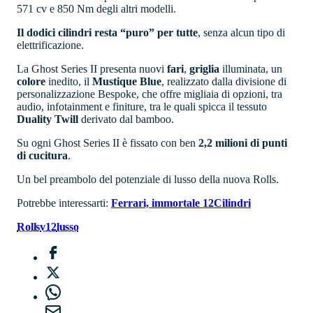
571 cv e 850 Nm degli altri modelli.
Il dodici cilindri resta “puro” per tutte
, senza alcun tipo di
elettrificazione.
La Ghost Series II presenta nuovi
fari
,
griglia
illuminata, un
colore
inedito, il
Mustique Blue
, realizzato dalla divisione di
personalizzazione Bespoke, che offre migliaia di opzioni, tra
audio, infotainment e finiture, tra le quali spicca il tessuto
Duality Twill
derivato dal bamboo.
Su ogni Ghost Series II è fissato con ben
2,2 milioni di punti
di cucitura
.
Un bel preambolo del potenziale di lusso della nuova Rolls.
Potrebbe interessarti:
Ferrari, immortale 12Cilindri
Rolls
v12
lusso