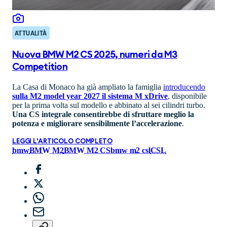
ATTUALITÀ
Nuova BMW M2 CS 2025, numeri da M3
Competition
La Casa di Monaco ha già ampliato la famiglia
introducendo
sulla M2 model year 2027 il sistema M xDrive
, disponibile
per la prima volta sul modello e abbinato al sei cilindri turbo.
Una CS integrale consentirebbe di sfruttare meglio la
potenza e migliorare sensibilmente l’accelerazione
.
LEGGI L'ARTICOLO COMPLETO
bmw
BMW M2
BMW M2 CS
bmw m2 csl
CSL