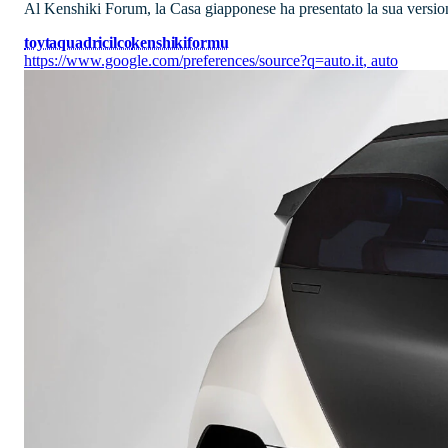
Al Kenshiki Forum, la Casa giapponese ha presentato la sua versione
toyta
quadricilco
kenshikiformu
https://www.google.com/preferences/source?q=auto.it
,
auto