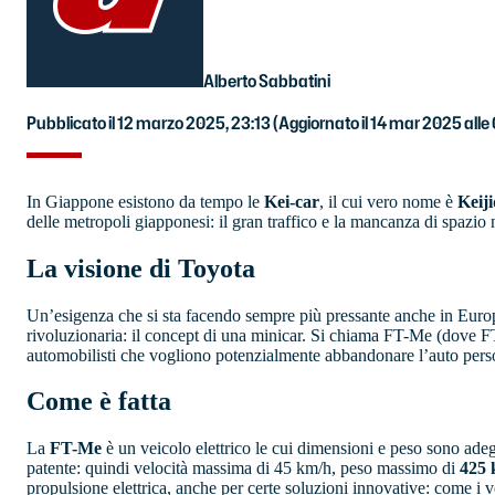
Alberto Sabbatini
Pubblicato il 12 marzo 2025, 23:13
(Aggiornato il 14 mar 2025 alle
In Giappone esistono da tempo le
Kei-car
, il cui vero nome è
Keij
delle metropoli giapponesi: il gran traffico e la mancanza di spazio n
La visione di Toyota
Un’esigenza che si sta facendo sempre più pressante anche in Europa, 
rivoluzionaria: il concept di una minicar. Si chiama FT-Me (dove FT
automobilisti che vogliono potenzialmente abbandonare l’auto pers
Come è fatta
La
FT-Me
è un veicolo elettrico le cui dimensioni e peso sono adeg
patente: quindi velocità massima di 45 km/h, peso massimo di
425 
propulsione elettrica, anche per certe soluzioni innovative: come i v