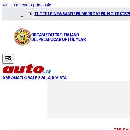
Vai al contenuto principale
TUTTE LE NEWS
ANTEPRIME
PROVE
PRIMO TEST
SP
ORGANIZZATORE ITALIANO
DEL PREMIO
CAR OF THE YEAR
ABBONATI ORA
LEGGI LA RIVISTA
TEMI CAL