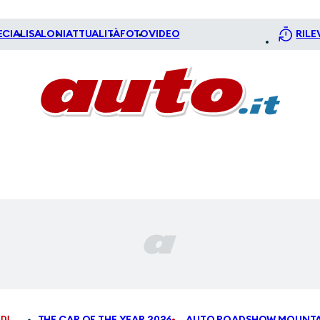
ECIALI
SALONI
ATTUALITÀ
FOTO
VIDEO
RILE
DI
THE CAR OF THE YEAR 2026
AUTO ROADSHOW MOUNTA