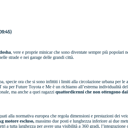
 09:45)
idosha
, vere e proprie minicar che sono diventate sempre più popolari n
elle strade e nei garage delle grandi città.
specie ora che si sono infittiti i limiti alla circolazione urbana per le 
 sta per Future Toyota e Me è un richiamo all’estrema individualità del 
onale, ma anche a quei ragazzi
quattordicenni che non ottengono dai g
uati alla normativa europea che regola dimensioni e prestazioni dei veic
kg motore escluso,
massimo due posti e lunghezza inferiore ai due metri
etri a tutta larghezza per avere una visibilità a 360 gradi, l’integrazio