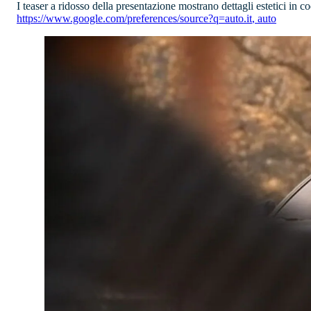
I teaser a ridosso della presentazione mostrano dettagli estetici in c
https://www.google.com/preferences/source?q=auto.it
,
auto