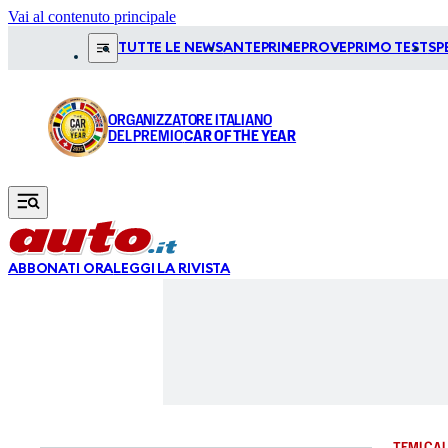
Vai al contenuto principale
TUTTE LE NEWS
ANTEPRIME
PROVE
PRIMO TEST
SP
ORGANIZZATORE ITALIANO
DEL PREMIO
CAR OF THE YEAR
ABBONATI ORA
LEGGI LA RIVISTA
TEMI CAL