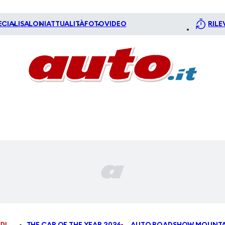
ECIALI
SALONI
ATTUALITÀ
FOTO
VIDEO
RILE
DI
THE CAR OF THE YEAR 2026
AUTO ROADSHOW MOUNTA