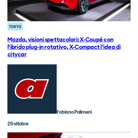
TOKYO
Mazda, visioni spettacolari: X-Coupé con
l'ibrido plug-in rotativo, X-Compact l'idea di
citycar
Fabiano Polimeni
29 ottobre