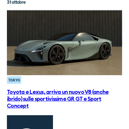
31 ottobre
TOKYO
Toyota e Lexus, arriva un nuovo V8 (anche
ibrido) sulle sportivissime GR GT e Sport
Concept