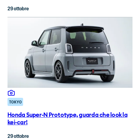
29 ottobre
TOKYO
Honda Super-N Prototype, guarda che look la
kei-car!
29 ottobre