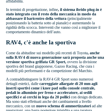
affidabilità.
In termini di progettazione, infine
, il sistema ibrido plug-in è
stato integrato con il resto della meccanica in modo da
abbassare il baricentro della vettura
(principalmente
posizionando la batteria sotto al pianale) e aumentando la
rigidità della scocca. Interventi che vanno così a migliorare il
comportamento dinamico dell’auto.
RAV4, c'è anche la sportiva
Come da abitudine sui modello più recenti di Toyota
, anche
sulla RAV4 di nuova generazione sarà proposta anche una
versione sportiva griffata GR Sport,
ovvero la divisione
sportiva del brand giapponese, Gazoo Racing, che cura i
modelli più performanti e da competizione del Marchio.
A contraddistinguere la RAV4 GR Sport sono numerosi
dettagli estetici, dalle
carreggiate allargate di 20 mm agli
inserti sportivi come i knee pad sulla console centrale,
pedali in alluminio per freno e acceleratore, ai sedili
specifici e ai cerchi in lega da 20 pollici
con design dedicato.
Ma sono stati effettuati anche dei cambiamenti a livello
meccanico, con un
nuovo schema di ammortizzatori
ad alte
prestazioni, una barra posteriore irrigidita e una taratura