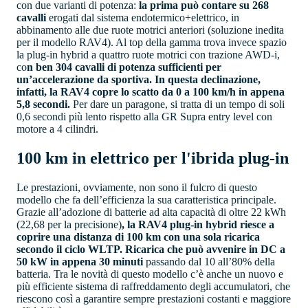
con due varianti di potenza:
la prima può contare su 268
cavalli
erogati dal sistema endotermico+elettrico, in
abbinamento alle due ruote motrici anteriori (soluzione inedita
per il modello RAV4). Al top della gamma trova invece spazio
la plug-in hybrid a quattro ruote motrici con trazione AWD-i,
co
n ben 304 cavalli di potenza sufficienti per
un’accelerazione da sportiva. In questa declinazione,
infatti, la RAV4 copre lo scatto da 0 a 100 km/h in appena
5,8 secondi.
Per dare un paragone, si tratta di un tempo di soli
0,6 secondi più lento rispetto alla GR Supra entry level con
motore a 4 cilindri.
100 km in elettrico per l'ibrida plug-in
Le prestazioni, ovviamente, non sono il fulcro di questo
modello che fa dell’efficienza la sua caratteristica principale.
Grazie all’adozione di batterie ad alta capacità di oltre 22 kWh
(22,68 per la precisione)
, la RAV4 plug-in hybrid riesce a
coprire una distanza di 100 km con una sola ricarica
secondo il ciclo WLTP. Ricarica che può avvenire in DC a
50 kW in appena 30 minuti
passando dal 10 all’80% della
batteria. Tra le novità di questo modello c’è anche un nuovo e
più efficiente sistema di raffreddamento degli accumulatori, che
riescono così a garantire sempre prestazioni costanti e maggiore