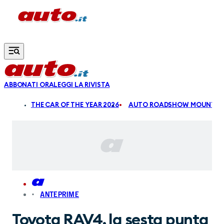
Vai al contenuto principale
ABBONATI ORA
LEGGI LA RIVISTA
ALDI
THE CAR OF THE YEAR 2026
AUTO ROADSHOW MOUNTAIN
ANTEPRIME
Toyota RAV4, la sesta punta