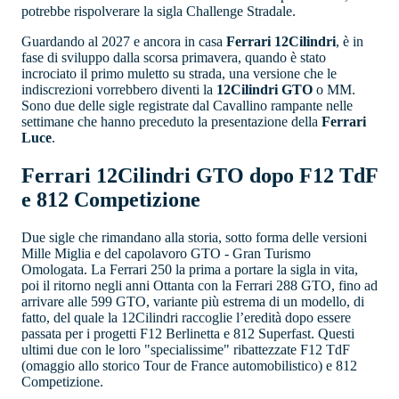
potrebbe rispolverare la sigla Challenge Stradale.
Guardando al 2027 e ancora in casa
Ferrari 12Cilindri
, è in
fase di sviluppo dalla scorsa primavera, quando è stato
incrociato il primo muletto su strada, una versione che le
indiscrezioni vorrebbero diventi la
12Cilindri GTO
o MM.
Sono due delle sigle registrate dal Cavallino rampante nelle
settimane che hanno preceduto la presentazione della
Ferrari
Luce
.
Ferrari 12Cilindri GTO dopo F12 TdF
e 812 Competizione
Due sigle che rimandano alla storia, sotto forma delle versioni
Mille Miglia e del capolavoro GTO - Gran Turismo
Omologata. La Ferrari 250 la prima a portare la sigla in vita,
poi il ritorno negli anni Ottanta con la Ferrari 288 GTO, fino ad
arrivare alle 599 GTO, variante più estrema di un modello, di
fatto, del quale la 12Cilindri raccoglie l’eredità dopo essere
passata per i progetti F12 Berlinetta e 812 Superfast. Questi
ultimi due con le loro "specialissime" ribattezzate F12 TdF
(omaggio allo storico Tour de France automobilistico) e 812
Competizione.