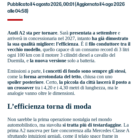
Pubblicato il 4 agosto 2026, 00:01
(Aggiornato il 4 ago 2026
alle 04:58)
Audi A2 sta per tornare
. Sarà
presentata a settembre
e
arriverà in concessionaria nel 2027, intanto
ha già dimostrato
la sua qualità migliore: l’efficienza
. È il
filo conduttore tra il
vecchio modello
, quello capace di un consumo record di 3 litri
ogni 100 km con il motore 3 cilindri diesel a cavallo del
Duemila, e
la nuova versione
solo a batteria.
Emissioni a parte,
i concetti di fondo sono sempre gli stessi
,
come la
forma arrotondata del tetto
, chiusa con uno
spoiler posteriore
. Certo,
la piccola da città lascerà il posto a
un crossover
tra i 4,20 e i 4,30 metri di lunghezza, ma le
analogie vanno oltre le dimensioni.
L’efficienza torna di moda
Non sarebbe la prima operazione nostalgia nel mondo
automobilistico, ma stavolta
si tratta più di testardaggine
. La
prima A2 nasceva per fare concorrenza alla Mercedes Classe A
sfruttando intuizioni geniali, come il telaio space frame in