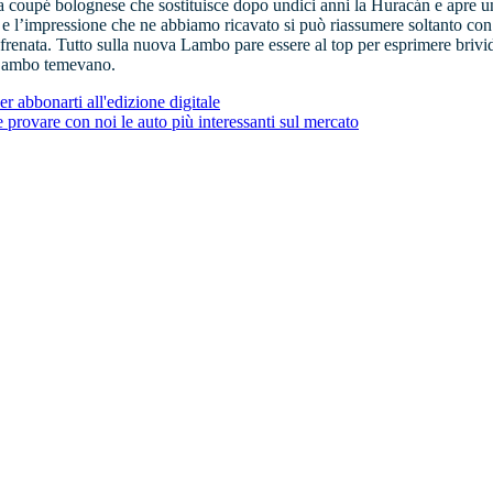
a coupé bolognese che sostituisce dopo undici anni la Huracán e apre u
 e l’impressione che ne abbiamo ricavato si può riassumere soltanto con q
 in frenata. Tutto sulla nuova Lambo pare essere al top per esprimere briv
 Lambo temevano.
er abbonarti all'edizione digitale
rovare con noi le auto più interessanti sul mercato