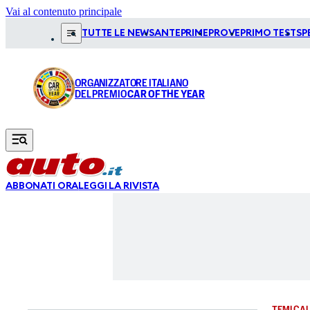
Vai al contenuto principale
TUTTE LE NEWS
ANTEPRIME
PROVE
PRIMO TEST
SP
ORGANIZZATORE ITALIANO
DEL PREMIO
CAR OF THE YEAR
ABBONATI ORA
LEGGI LA RIVISTA
TEMI CAL