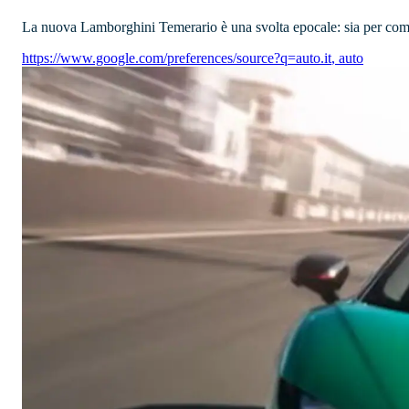
La nuova Lamborghini Temerario è una svolta epocale: sia per com’è 
https://www.google.com/preferences/source?q=auto.it
,
auto