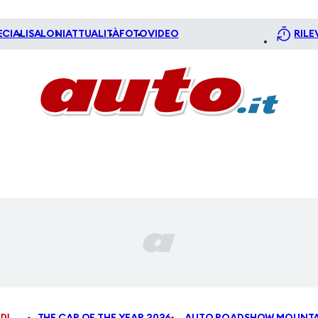
ECIALI
SALONI
ATTUALITÀ
FOTO
VIDEO
RILE
DI
THE CAR OF THE YEAR 2026
AUTO ROADSHOW MOUNTA