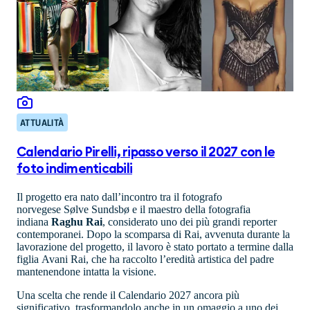
ATTUALITÀ
Calendario Pirelli, ripasso verso il 2027 con le
foto indimenticabili
Il progetto era nato dall’incontro tra il fotografo
norvegese Sølve Sundsbø e il maestro della fotografia
indiana
Raghu Rai
, considerato uno dei più grandi reporter
contemporanei. Dopo la scomparsa di Rai, avvenuta durante la
lavorazione del progetto, il lavoro è stato portato a termine dalla
figlia Avani Rai, che ha raccolto l’eredità artistica del padre
mantenendone intatta la visione.
Una scelta che rende il Calendario 2027 ancora più
significativo, trasformandolo anche in un omaggio a uno dei