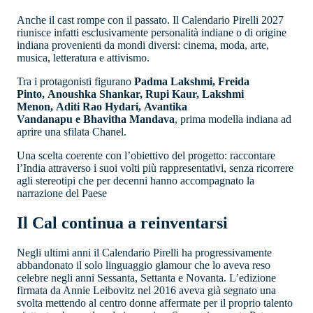
Anche il cast rompe con il passato. Il Calendario Pirelli 2027
riunisce infatti esclusivamente personalità indiane o di origine
indiana provenienti da mondi diversi: cinema, moda, arte,
musica, letteratura e attivismo.
Tra i protagonisti figurano
Padma Lakshmi, Freida
Pinto, Anoushka Shankar, Rupi Kaur, Lakshmi
Menon, Aditi Rao Hydari, Avantika
Vandanapu e Bhavitha Mandava
, prima modella indiana ad
aprire una sfilata Chanel.
Una scelta coerente con l’obiettivo del progetto: raccontare
l’India attraverso i suoi volti più rappresentativi, senza ricorrere
agli stereotipi che per decenni hanno accompagnato la
narrazione del Paese
Il Cal continua a reinventarsi
Negli ultimi anni il Calendario Pirelli ha progressivamente
abbandonato il solo linguaggio glamour che lo aveva reso
celebre negli anni Sessanta, Settanta e Novanta. L’edizione
firmata da Annie Leibovitz nel 2016 aveva già segnato una
svolta mettendo al centro donne affermate per il proprio talento