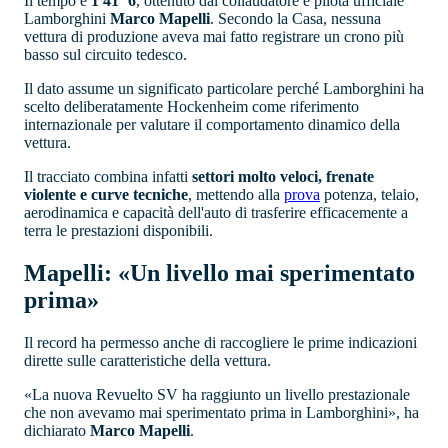
Il tempo è
1'41"6
, ottenuto dal collaudatore e pilota ufficiale
Lamborghini
Marco Mapelli
. Secondo la Casa, nessuna
vettura di produzione aveva mai fatto registrare un crono più
basso sul circuito tedesco.
Il dato assume un significato particolare perché Lamborghini ha
scelto deliberatamente Hockenheim come riferimento
internazionale per valutare il comportamento dinamico della
vettura.
Il tracciato combina infatti
settori molto veloci, frenate
violente e curve tecniche
, mettendo alla
prova
potenza, telaio,
aerodinamica e capacità dell'auto di trasferire efficacemente a
terra le prestazioni disponibili.
Mapelli: «Un livello mai sperimentato
prima»
Il record ha permesso anche di raccogliere le prime indicazioni
dirette sulle caratteristiche della vettura.
«La nuova Revuelto SV ha raggiunto un livello prestazionale
che non avevamo mai sperimentato prima in Lamborghini», ha
dichiarato
Marco Mapelli
.