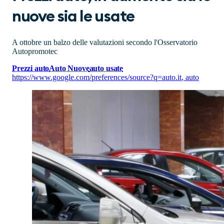
nuove sia le usate
A ottobre un balzo delle valutazioni secondo l'Osservatorio
Autopromotec
Prezzi auto
Auto Nuove
auto usate
https://www.google.com/preferences/source?q=auto.it
,
auto