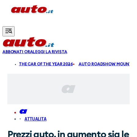
Vai al contenuto principale
ABBONATI ORA
LEGGI LA RIVISTA
ALDI
THE CAR OF THE YEAR 2026
AUTO ROADSHOW MOUNTAIN
ATTUALITA
Prezzi auto, in aumento sia le