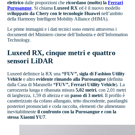
elettrico
dalle proporzioni che
ricordano (molto) la
Ferrari
Purosangue
. Si chiama
Luxeed RX
ed è il nuovo modello
sviluppato da Chery con le tecnologie Huawei
nell’ambito
della Harmony Intelligent Mobility Alliance (HIMA).
Le prime immagini e i dati tecnici sono emersi attraverso i
documenti del Ministero cinese dell’Industria e dell’Information
Technology.
Luxeed RX, cinque metri e quattro
sensori LiDAR
Luxeed definisce la RX una
“FUV”, sigla di Fashion Utility
Vehicle
e altro
evidente rimando alla Purosangue
(definita
dalla Casa di Maranello
“FUV”, Ferrari Utility Vehicle
). La
carrozzeria lunga e ribassata misura
5,02 metri
, con 2,01 metri
di larghezza, 1,59 di altezza e un
passo di 3 metri
. Il profilo è
caratterizzato da cofano allungato, tetto discendente, parafanghi
posteriori pronunciati e coda raccolta, elementi che alimentano
inevitabilmente
il confronto con la Purosangue e con la
stessa Xiaomi YU7
.