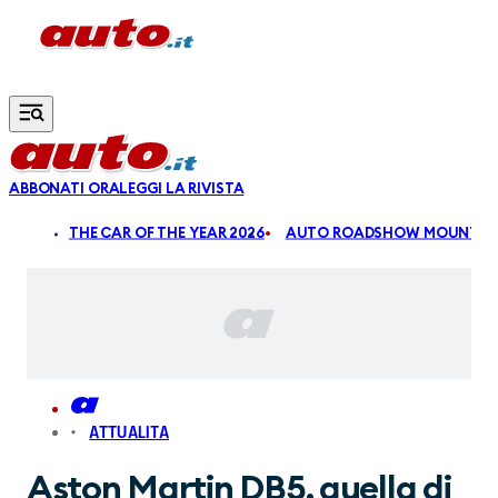
Vai al contenuto principale
ABBONATI ORA
LEGGI LA RIVISTA
ALDI
THE CAR OF THE YEAR 2026
AUTO ROADSHOW MOUNTAIN
ATTUALITA
Aston Martin DB5, quella di