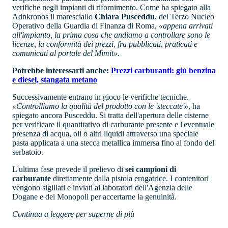
verifiche negli impianti di rifornimento. Come ha spiegato alla
Adnkronos il maresciallo
Chiara Pusceddu
, del Terzo Nucleo
Operativo della Guardia di Finanza di Roma,
«appena arrivati
all'impianto, la prima cosa che andiamo a controllare sono le
licenze, la conformità dei prezzi, fra pubblicati, praticati e
comunicati al portale del Mimit»
.
Potrebbe interessarti anche:
Prezzi carburanti: giù benzina
e diesel, stangata metano
Successivamente entrano in gioco le verifiche tecniche.
«Controlliamo la qualità del prodotto con le 'steccate'»
, ha
spiegato ancora Pusceddu. Si tratta dell'apertura delle cisterne
per verificare il quantitativo di carburante presente e l'eventuale
presenza di acqua, oli o altri liquidi attraverso una speciale
pasta applicata a una stecca metallica immersa fino al fondo del
serbatoio.
L'ultima fase prevede il prelievo di
sei campioni di
carburante
direttamente dalla pistola erogatrice. I contenitori
vengono sigillati e inviati ai laboratori dell'Agenzia delle
Dogane e dei Monopoli per accertarne la genuinità.
Continua a leggere per saperne di più