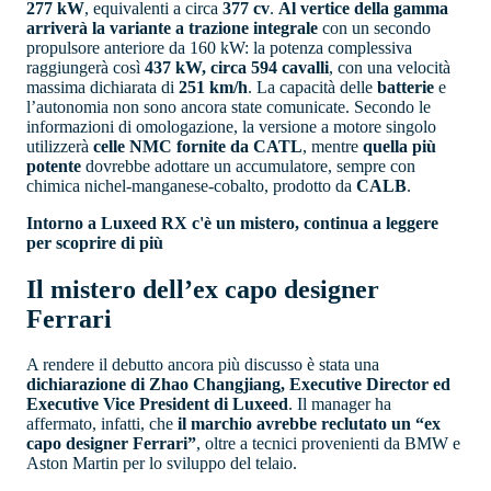
277 kW
, equivalenti a circa
377 cv
.
Al vertice della gamma
arriverà la variante a trazione integrale
con un secondo
propulsore anteriore da 160 kW: la potenza complessiva
raggiungerà così
437 kW, circa 594 cavalli
, con una velocità
massima dichiarata di
251 km/h
. La capacità delle
batterie
e
l’autonomia non sono ancora state comunicate. Secondo le
informazioni di omologazione, la versione a motore singolo
utilizzerà
celle NMC fornite da CATL
, mentre
quella più
potente
dovrebbe adottare un accumulatore, sempre con
chimica nichel-manganese-cobalto, prodotto da
CALB
.
Intorno a Luxeed RX c'è un mistero, continua a leggere
per scoprire di più
Il mistero dell’ex capo designer
Ferrari
A rendere il debutto ancora più discusso è stata una
dichiarazione di Zhao Changjiang, Executive Director ed
Executive Vice President di Luxeed
. Il manager ha
affermato, infatti, che
il marchio avrebbe reclutato un “ex
capo designer Ferrari”
, oltre a tecnici provenienti da BMW e
Aston Martin per lo sviluppo del telaio.