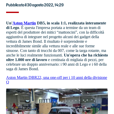
Pubblicato il 30 agosto 2022, 14:29
Un'
Aston Martin
DB5, in scala 1:1, realizzata interamente
di Lego
. È questa l'impresa portata a termine da un team di
esperti del produttore dei mitici “mattoncini”, con la difficoltà
aggiuntiva di integrare nel progetto alcuni dei gadget della
vettura di James Bond. Il risultato è sorprendente e
incredibilmente simile alla vettura reale e alle sue forme
sinuose. Con tanto di trucchi da 007, come la targa rotante, ma
anche le luci realmente funzionanti.
Un'opera che ha richiesto
oltre 1.000 ore di lavoro
e centinaia di migliaia di pezzi, per
celebrare un doppio anniversario: i 90 anni di Lego e i 60 della
saga di James Bond.
Aston Martin DBR22, una one-off per i 10 anni della divisione
Q