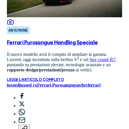
ANTEPRIME
Ferrari Purosangue Handling Speciale
Il nuovo modello avrà il compito di ampliare la gamma
Luxeed, oggi incentrata sulla berlina S7 e sul
Suv coupé R7
,
puntando su prestazioni elevate, tecnologie avanzate e un
rapporto design/prestazioni/prezzo
ai vertici.
LEGGI L'ARTICOLO COMPLETO
luxeed
luxeed rx
Ferrari Purosangue
suv
fuv
ferrari