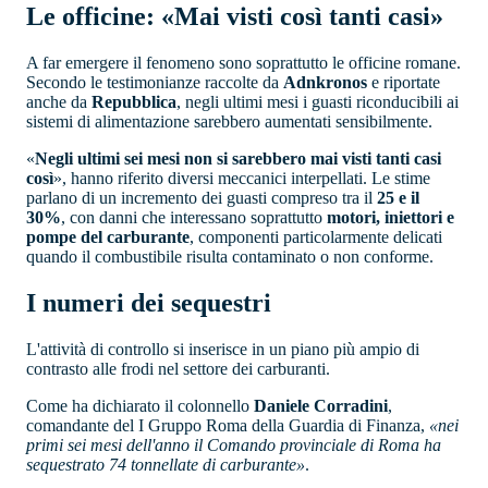
Le officine: «Mai visti così tanti casi»
A far emergere il fenomeno sono soprattutto le officine romane.
Secondo le testimonianze raccolte da
Adnkronos
e riportate
anche da
Repubblica
, negli ultimi mesi i guasti riconducibili ai
sistemi di alimentazione sarebbero aumentati sensibilmente.
«
Negli ultimi sei mesi non si sarebbero mai visti tanti casi
così
», hanno riferito diversi meccanici interpellati. Le stime
parlano di un incremento dei guasti compreso tra il
25 e il
30%
, con danni che interessano soprattutto
motori, iniettori e
pompe del carburante
, componenti particolarmente delicati
quando il combustibile risulta contaminato o non conforme.
I numeri dei sequestri
L'attività di controllo si inserisce in un piano più ampio di
contrasto alle frodi nel settore dei carburanti.
Come ha dichiarato il colonnello
Daniele Corradini
,
comandante del I Gruppo Roma della Guardia di Finanza,
«nei
primi sei mesi dell'anno il Comando provinciale di Roma ha
sequestrato 74 tonnellate di carburante»
.