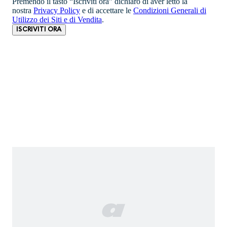
Premendo il tasto “Iscriviti ora” dichiaro di aver letto la
nostra
Privacy Policy
e di accettare le
Condizioni Generali di
Utilizzo dei Siti e di Vendita
.
ISCRIVITI ORA