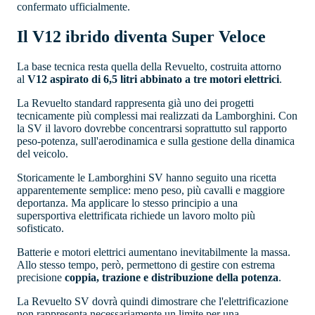
confermato ufficialmente.
Il V12 ibrido diventa Super Veloce
La base tecnica resta quella della Revuelto, costruita attorno
al
V12 aspirato di 6,5 litri abbinato a tre motori elettrici
.
La Revuelto standard rappresenta già uno dei progetti
tecnicamente più complessi mai realizzati da Lamborghini. Con
la SV il lavoro dovrebbe concentrarsi soprattutto sul rapporto
peso-potenza, sull'aerodinamica e sulla gestione della dinamica
del veicolo.
Storicamente le Lamborghini SV hanno seguito una ricetta
apparentemente semplice: meno peso, più cavalli e maggiore
deportanza. Ma applicare lo stesso principio a una
supersportiva elettrificata richiede un lavoro molto più
sofisticato.
Batterie e motori elettrici aumentano inevitabilmente la massa.
Allo stesso tempo, però, permettono di gestire con estrema
precisione
coppia, trazione e distribuzione della potenza
.
La Revuelto SV dovrà quindi dimostrare che l'elettrificazione
non rappresenta necessariamente un limite per una