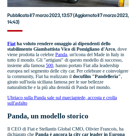
Pubblicato il 7 marzo 2023, 13:57
(Aggiornato il 7 marzo 2023,
14:43)
Fiat
ha voluto rendere omaggio ai dipendenti dello
stabilimento Giambattista Vico di Pomigliano d'Arco
, dove
viene prodotta la celebre
Panda
, un'icona del Made in Italy in
tutto il mondo. Gli "artigiani" di questo modello di successo,
insieme alla famosa
500
, hanno portato Fiat alla leadership
europea nel segmento delle city car. Per celebrare e coinvolgere
la community, Fiat ha realizzato il
docufilm "Pandelleria"
,
girato sull'isola siciliana famosa per le sue bellezze
naturalistiche e la più alta densità di Panda nel mondo.
Ubriaco sulla Panda sale sul marciapiede, accosta e crolla
sull'asfalto
Panda, un modello storico
Il CEO di Fiat e Stellantis Global CMO, Olivier Francois, ha
dichiarato che
Panda è ancora la city car leader in Europa