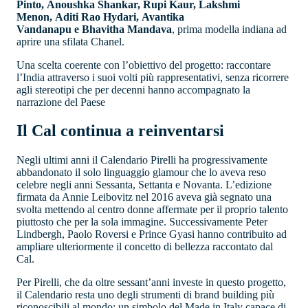
Pinto, Anoushka Shankar, Rupi Kaur, Lakshmi
Menon, Aditi Rao Hydari, Avantika
Vandanapu e Bhavitha Mandava
, prima modella indiana ad
aprire una sfilata Chanel.
Una scelta coerente con l’obiettivo del progetto: raccontare
l’India attraverso i suoi volti più rappresentativi, senza ricorrere
agli stereotipi che per decenni hanno accompagnato la
narrazione del Paese
Il Cal continua a reinventarsi
Negli ultimi anni il Calendario Pirelli ha progressivamente
abbandonato il solo linguaggio glamour che lo aveva reso
celebre negli anni Sessanta, Settanta e Novanta. L’edizione
firmata da Annie Leibovitz nel 2016 aveva già segnato una
svolta mettendo al centro donne affermate per il proprio talento
piuttosto che per la sola immagine. Successivamente Peter
Lindbergh, Paolo Roversi e Prince Gyasi hanno contribuito ad
ampliare ulteriormente il concetto di bellezza raccontato dal
Cal.
Per Pirelli, che da oltre sessant’anni investe in questo progetto,
il Calendario resta uno degli strumenti di brand building più
riconoscibili al mondo: un simbolo del Made in Italy capace di