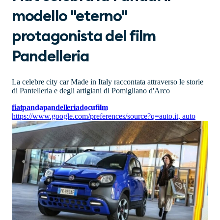
modello "eterno"
protagonista del film
Pandelleria
La celebre city car Made in Italy raccontata attraverso le storie
di Pantelleria e degli artigiani di Pomigliano d'Arco
fiat
panda
pandelleria
docufilm
https://www.google.com/preferences/source?q=auto.it
,
auto