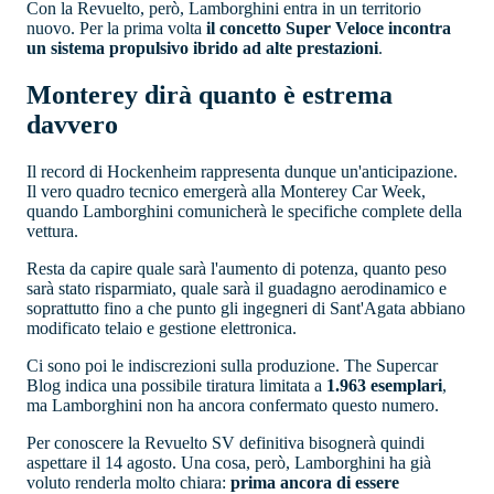
Con la Revuelto, però, Lamborghini entra in un territorio
nuovo. Per la prima volta
il concetto Super Veloce incontra
un sistema propulsivo ibrido ad alte prestazioni
.
Monterey dirà quanto è estrema
davvero
Il record di Hockenheim rappresenta dunque un'anticipazione.
Il vero quadro tecnico emergerà alla Monterey Car Week,
quando Lamborghini comunicherà le specifiche complete della
vettura.
Resta da capire quale sarà l'aumento di potenza, quanto peso
sarà stato risparmiato, quale sarà il guadagno aerodinamico e
soprattutto fino a che punto gli ingegneri di Sant'Agata abbiano
modificato telaio e gestione elettronica.
Ci sono poi le indiscrezioni sulla produzione. The Supercar
Blog indica una possibile tiratura limitata a
1.963 esemplari
,
ma Lamborghini non ha ancora confermato questo numero.
Per conoscere la Revuelto SV definitiva bisognerà quindi
aspettare il 14 agosto. Una cosa, però, Lamborghini ha già
voluto renderla molto chiara:
prima ancora di essere