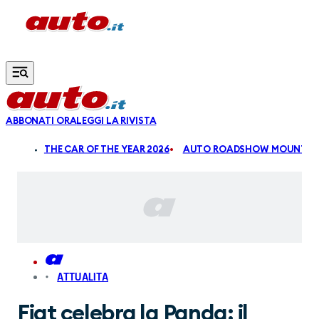
Vai al contenuto principale
ABBONATI ORA
LEGGI LA RIVISTA
ALDI
THE CAR OF THE YEAR 2026
AUTO ROADSHOW MOUNTAIN
ATTUALITA
Fiat celebra la Panda: il