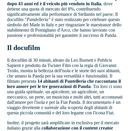
dopo 43 anni ed è il veicolo più venduto in Italia
, dove
detiene una quota di mercato del 8%, contribuendo
significativamente alla performance di Stellantis nel paese. Il
docufilm
"Pandelleria" è
stato realizzato per celebrare questo
simbolo del Made in Italy e per ringraziare le maestranze dello
stabilimento di Pomigliano d'Arco, che hanno lavorato con
passione e professionalità per garantire il successo di Panda.
Il docufilm
Il docufilm di 30 minuti, ideato da Leo Burnett e Publicis
Sapient e prodotto da Twister Film con la regia di Giovanni
Troilo, mostra la bellezza dell'isola e le storie dei suoi abitanti,
che amano la Panda per la sua versatilità e funzionalità. Il
filmato presenta
14 abitanti di Pantelleria che raccontano il
loro amore per le tre generazioni di Panda
. Tra loro ci sono
una guida spirituale, un apicoltore, un agricoltore, un
meccanico, un prete, un musicista e molti altri, tutti accomunati
dall'amore per l'isola e per la Fiat Panda. Il documentario è un
viaggio divertente e surreale alla scoperta degli abitanti di
questa piccola comunità e del loro legame con l'icona Fiat.
Inoltre, il progetto sarà amplificato in esclusiva per il mercato
italiano grazie alla
collaborazione con il content creator