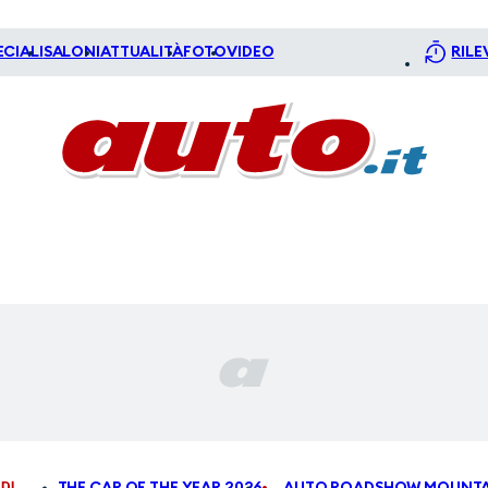
ECIALI
SALONI
ATTUALITÀ
FOTO
VIDEO
RILE
DI
THE CAR OF THE YEAR 2026
AUTO ROADSHOW MOUNTA