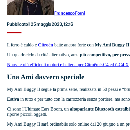
Francesco Forni
Pubblicato il 25 maggio 2023, 12:16
Il ferro è caldo e
Citroën
batte ancora forte con
My Ami Buggy II
Un quadriciclo da città alternativo, anzi
più competitivo, per prezzo
Nuovi e più efficienti motori e batteria per Citroën ë-C4 ed ë-C4 X
Una Ami davvero speciale
My Ami Buggy II segue la prima serie, realizzata in 50 pezzi e “bru
Estiva
in tutto e per tutto con la carrozzeria senza portiere, ma sono i
Ci sono l'Ultimate Ears Boom, un
altoparlante Bluetooth estraibi
riporre piccoli oggetti.
My Ami Buggy II sarà ordinabile solo online dal 20 giugno a un p