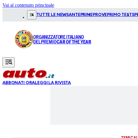
Vai al contenuto principale
TUTTE LE NEWS
ANTEPRIME
PROVE
PRIMO TEST
SP
ORGANIZZATORE ITALIANO
DEL PREMIO
CAR OF THE YEAR
ABBONATI ORA
LEGGI LA RIVISTA
TEMI CAL