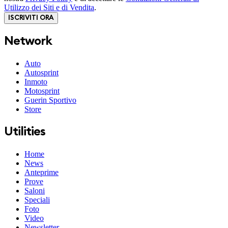
Utilizzo dei Siti e di Vendita
.
ISCRIVITI ORA
Network
Auto
Autosprint
Inmoto
Motosprint
Guerin Sportivo
Store
Utilities
Home
News
Anteprime
Prove
Saloni
Speciali
Foto
Video
Newsletter