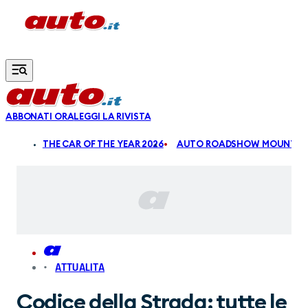
Vai al contenuto principale
ABBONATI ORA
LEGGI LA RIVISTA
ALDI
THE CAR OF THE YEAR 2026
AUTO ROADSHOW MOUNTAIN
ATTUALITA
Codice della Strada: tutte le