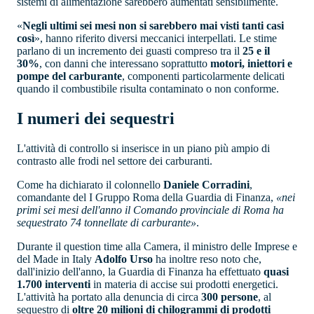
sistemi di alimentazione sarebbero aumentati sensibilmente.
«
Negli ultimi sei mesi non si sarebbero mai visti tanti casi
così
», hanno riferito diversi meccanici interpellati. Le stime
parlano di un incremento dei guasti compreso tra il
25 e il
30%
, con danni che interessano soprattutto
motori, iniettori e
pompe del carburante
, componenti particolarmente delicati
quando il combustibile risulta contaminato o non conforme.
I numeri dei sequestri
L'attività di controllo si inserisce in un piano più ampio di
contrasto alle frodi nel settore dei carburanti.
Come ha dichiarato il colonnello
Daniele Corradini
,
comandante del I Gruppo Roma della Guardia di Finanza,
«nei
primi sei mesi dell'anno il Comando provinciale di Roma ha
sequestrato 74 tonnellate di carburante»
.
Durante il question time alla Camera, il ministro delle Imprese e
del Made in Italy
Adolfo Urso
ha inoltre reso noto che,
dall'inizio dell'anno, la Guardia di Finanza ha effettuato
quasi
1.700 interventi
in materia di accise sui prodotti energetici.
L'attività ha portato alla denuncia di circa
300 persone
, al
sequestro di
oltre 20 milioni di chilogrammi di prodotti