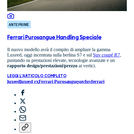
ANTEPRIME
Ferrari Purosangue Handling Speciale
Il nuovo modello avrà il compito di ampliare la gamma
Luxeed, oggi incentrata sulla berlina S7 e sul
Suv coupé R7
,
puntando su prestazioni elevate, tecnologie avanzate e un
rapporto design/prestazioni/prezzo
ai vertici.
LEGGI L'ARTICOLO COMPLETO
luxeed
luxeed rx
Ferrari Purosangue
suv
fuv
ferrari