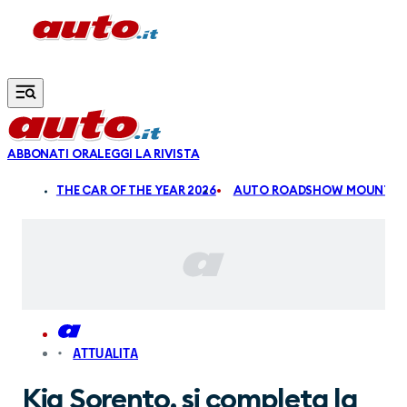
Vai al contenuto principale
ABBONATI ORA
LEGGI LA RIVISTA
ALDI
THE CAR OF THE YEAR 2026
AUTO ROADSHOW MOUNTAIN
ATTUALITA
Kia Sorento, si completa la