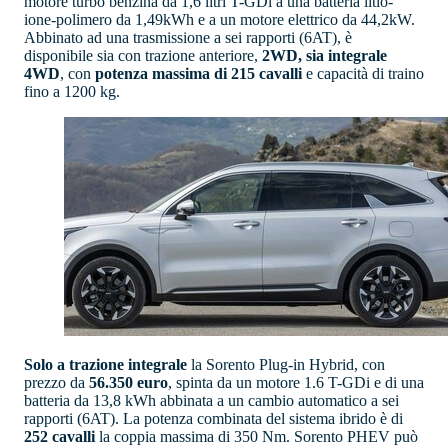
motore turbo benzina da 1,6 litri T-GDi a una batteria litio-
ione-polimero da 1,49kWh e a un motore elettrico da 44,2kW.
Abbinato ad una trasmissione a sei rapporti (6AT), è
disponibile sia con trazione anteriore,
2WD, sia integrale
4WD
, con
potenza massima di 215 cavalli
e capacità di traino
fino a 1200 kg.
Solo a trazione integrale
la Sorento Plug-in Hybrid, con
prezzo da
56.350 euro
, spinta da un motore 1.6 T-GDi e di una
batteria da 13,8 kWh abbinata a un cambio automatico a sei
rapporti (6AT). La potenza combinata del sistema ibrido è di
252 cavalli
la coppia massima di 350 Nm. Sorento PHEV può