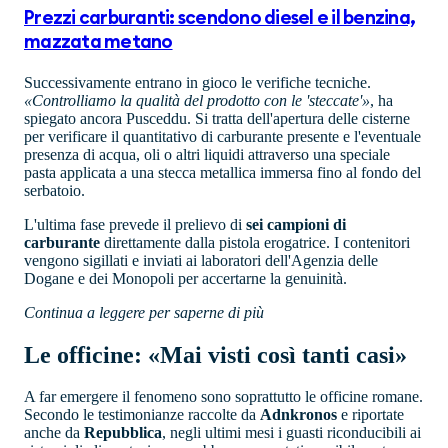
Prezzi carburanti: scendono diesel e il benzina,
mazzata metano
Successivamente entrano in gioco le verifiche tecniche.
«Controlliamo la qualità del prodotto con le 'steccate'»
, ha
spiegato ancora Pusceddu. Si tratta dell'apertura delle cisterne
per verificare il quantitativo di carburante presente e l'eventuale
presenza di acqua, oli o altri liquidi attraverso una speciale
pasta applicata a una stecca metallica immersa fino al fondo del
serbatoio.
L'ultima fase prevede il prelievo di
sei campioni di
carburante
direttamente dalla pistola erogatrice. I contenitori
vengono sigillati e inviati ai laboratori dell'Agenzia delle
Dogane e dei Monopoli per accertarne la genuinità.
Continua a leggere per saperne di più
Le officine: «Mai visti così tanti casi»
A far emergere il fenomeno sono soprattutto le officine romane.
Secondo le testimonianze raccolte da
Adnkronos
e riportate
anche da
Repubblica
, negli ultimi mesi i guasti riconducibili ai