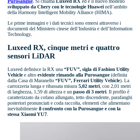
Purosangue
. Si chiama
Luxeed RX
ed è il nuovo modello
sviluppato da Chery con le tecnologie Huawei
nell’ambito
della Harmony Intelligent Mobility Alliance (HIMA).
Le prime immagini e i dati tecnici sono emersi attraverso i
documenti del Ministero cinese dell’Industria e dell’Information
Technology.
Luxeed RX, cinque metri e quattro
sensori LiDAR
Luxeed definisce la RX una
“FUV”, sigla di Fashion Utility
Vehicle
e altro
evidente rimando alla Purosangue
(definita
dalla Casa di Maranello
“FUV”, Ferrari Utility Vehicle
). La
carrozzeria lunga e ribassata misura
5,02 metri
, con 2,01 metri
di larghezza, 1,59 di altezza e un
passo di 3 metri
. Il profilo è
caratterizzato da cofano allungato, tetto discendente, parafanghi
posteriori pronunciati e coda raccolta, elementi che alimentano
inevitabilmente
il confronto con la Purosangue e con la
stessa Xiaomi YU7
.