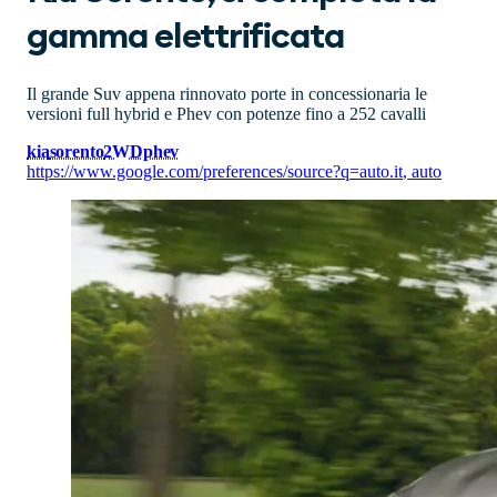
gamma elettrificata
Il grande Suv appena rinnovato porte in concessionaria le
versioni full hybrid e Phev con potenze fino a 252 cavalli
kia
sorento
2WD
phev
https://www.google.com/preferences/source?q=auto.it
,
auto