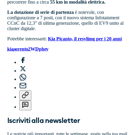
percorrere fino a circa
55 km in modalità elettrica.
La dotazione di serie di partenza
è notevole, con
configurazione a 7 posti, con il nuovo sistema Infotainment
CCnC da 12,3” di ultima generazione, quello di EV9 unito al
cluster digitale.
Potrebbe interessarti:
Kia Picanto, il resylimg per i 20 anni
kia
sorento
2WD
phev
Iscriviti alla newsletter
Le notizie più importanti, tutte le settimane, gratis nella tua mail