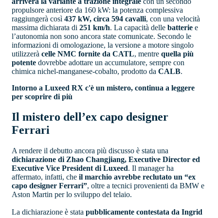
arriverà la variante a trazione integrale
con un secondo
propulsore anteriore da 160 kW: la potenza complessiva
raggiungerà così
437 kW, circa 594 cavalli
, con una velocità
massima dichiarata di
251 km/h
. La capacità delle
batterie
e
l’autonomia non sono ancora state comunicate. Secondo le
informazioni di omologazione, la versione a motore singolo
utilizzerà
celle NMC fornite da CATL
, mentre
quella più
potente
dovrebbe adottare un accumulatore, sempre con
chimica nichel-manganese-cobalto, prodotto da
CALB
.
Intorno a Luxeed RX c'è un mistero, continua a leggere
per scoprire di più
Il mistero dell’ex capo designer
Ferrari
A rendere il debutto ancora più discusso è stata una
dichiarazione di Zhao Changjiang, Executive Director ed
Executive Vice President di Luxeed
. Il manager ha
affermato, infatti, che
il marchio avrebbe reclutato un “ex
capo designer Ferrari”
, oltre a tecnici provenienti da BMW e
Aston Martin per lo sviluppo del telaio.
La dichiarazione è stata
pubblicamente contestata da Ingrid