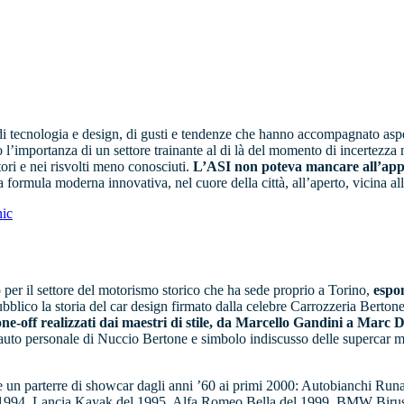
di tecnologia e design, di gusti e tendenze che hanno accompagnato aspet
io l’importanza di un settore trainante al di là del momento di incertezz
ttori e nei risvolti meno conosciuti.
L’ASI non poteva mancare all’appun
 formula moderna innovativa, nel cuore della città, all’aperto, vicina all
nic
per il settore del motorismo storico che ha sede proprio a Torino,
espon
lico la storia del car design firmato dalla celebre Carrozzeria Bertone con 
ne-off realizzati dai maestri di stile, da Marcello Gandini a Mar
to personale di Nuccio Bertone e simbolo indiscusso delle supercar mad
ce un parterre di showcar dagli anni ’60 ai primi 2000: Autobianchi R
1994, Lancia Kayak del 1995, Alfa Romeo Bella del 1999, BMW Birusa d