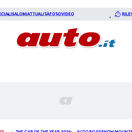
ECIALI
SALONI
ATTUALITÀ
FOTO
VIDEO
RILE
DI
THE CAR OF THE YEAR 2026
AUTO ROADSHOW MOUNTA