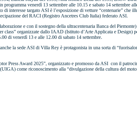
in programma venerdì 13 settembre alle 10.15 e sabato 14 settembre alle
di interesse targato ASI è l’esposizione di vetture “centenarie” che illu
rtecipazione del RACI (Registro Ancetres Club Italia) federato ASI.
laborazione e con il sostegno della ultracentenaria Banca del Piemonte) è
aster class” organizzate dallo IAAD (Istituto d’Arte Applicata e Design
.00 di venerdì 13 e alle 12.00 di sabato 14 settembre.
anche la sede ASI di Villa Rey è protagonista in una sorta di “fuorisal
Motor Press Award 2025”, organizzato e promosso da ASI con il patroc
o (UIGA) come riconoscimento alla “divulgazione della cultura del mot