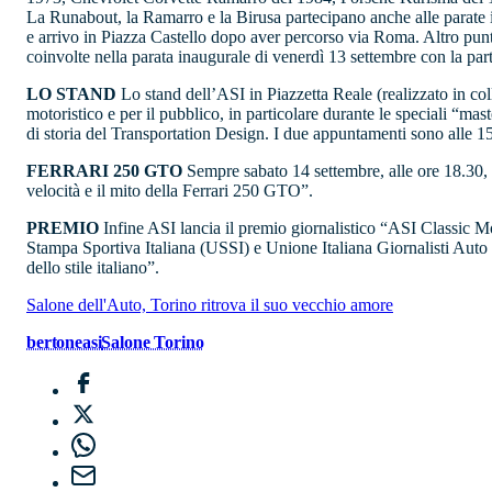
La Runabout, la Ramarro e la Birusa partecipano anche alle parate 
e arrivo in Piazza Castello dopo aver percorso via Roma. Altro punto 
coinvolte nella parata inaugurale di venerdì 13 settembre con la pa
LO STAND
Lo stand dell’ASI in Piazzetta Reale (realizzato in col
motoristico e per il pubblico, in particolare durante le speciali “m
di storia del Transportation Design. I due appuntamenti sono alle 15
FERRARI 250 GTO
Sempre sabato 14 settembre, alle ore 18.30, 
velocità e il mito della Ferrari 250 GTO”.
PREMIO
Infine ASI lancia il premio giornalistico “ASI Classic 
Stampa Sportiva Italiana (USSI) e Unione Italiana Giornalisti Aut
dello stile italiano”.
Salone dell'Auto, Torino ritrova il suo vecchio amore
bertone
asi
Salone Torino