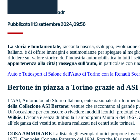
adr
Pubblicato il 13 settembre 2024, 09:56
La storia è fondamentale
, racconta nascita, sviluppo, evoluzione 
Italiano, è di offrire immagini e testimonianze per spiegare al megl
riflettere sul valore storico dell’industria automobilistica in tutti i se
appartenenza alla città) rassegna sull’auto,
in particolare con una
Auto e Tuttosport al Salone dell'Auto di Torino con la Renault Sce
Bertone in piazza a Torino grazie ad ASI
L’ASI, Automotoclub Storico Italiano, ente nazionale di riferimento 
della Collezione ASI Bertone:
vetture che raccontano al grande pubb
Un’occasione per conoscere o rivedere modelli iconici, prototipi e
o
Wilkie.
L’icona è senza dubbio la Lamborghini Miura S del 1967, au
all’eleganza dei vestiti su misura realizzati nei centri stile torinesi.
COSA AMMIRARE
La lista degli esemplari unici propone inve
1973, Chevrolet Corvette Ramarro del 1984, Porsche Karisma del 