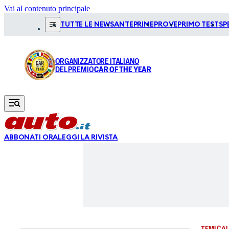
Vai al contenuto principale
TUTTE LE NEWS
ANTEPRIME
PROVE
PRIMO TEST
SP
ORGANIZZATORE ITALIANO
DEL PREMIO
CAR OF THE YEAR
ABBONATI ORA
LEGGI LA RIVISTA
TEMI CAL