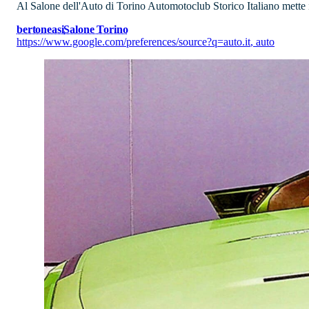
Al Salone dell'Auto di Torino Automotoclub Storico Italiano mette in
bertone
asi
Salone Torino
https://www.google.com/preferences/source?q=auto.it
,
auto