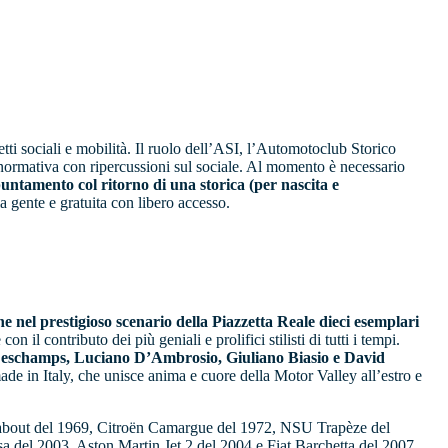
ti sociali e mobilità. Il ruolo dell’ASI, l’Automotoclub Storico
a normativa con ripercussioni sul sociale. Al momento è necessario
tamento col ritorno di una storica (per nascita e
a gente e gratuita con libero accesso.
e nel prestigioso scenario della Piazzetta Reale dieci esemplari
il contributo dei più geniali e prolifici stilisti di tutti i tempi.
c Deschamps, Luciano D’Ambrosio, Giuliano Biasio e David
e in Italy, che unisce anima e cuore della Motor Valley all’estro e
unabout del 1969, Citroën Camargue del 1972, NSU Trapèze del
el 2003, Aston Martin Jet 2 del 2004 e Fiat Barchetta del 2007.