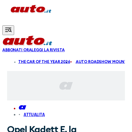
Vai al contenuto principale
ABBONATI ORA
LEGGI LA RIVISTA
ALDI
THE CAR OF THE YEAR 2026
AUTO ROADSHOW MOUNTAIN
ATTUALITA
Opel Kadett E, la