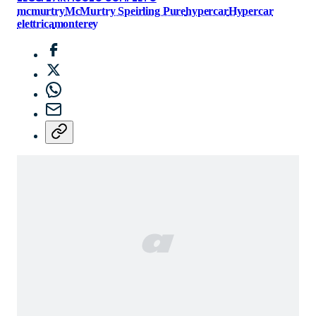
mcmurtry
McMurtry Speirling Pure
hypercar
Hypercar
elettrica
monterey