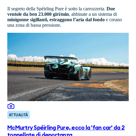
Il segreto della Spéirling Pure è sotto la carrozzeria.
Due
ventole da ben 23.000 giri/min
, abbinate a un sistema di
minigonne sigillanti, estraggono l’aria dal fondo
e creano
una zona di bassa pressione.
ATTUALITÀ
McMurtry Spéirling Pure, ecco la 'fan car' da 2
tonnellate di deportanza