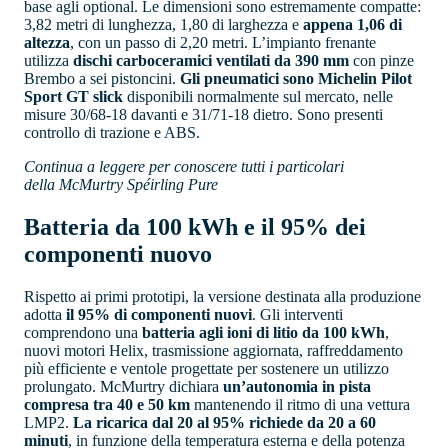
base agli optional. Le dimensioni sono estremamente compatte:
3,82 metri di lunghezza, 1,80 di larghezza e
appena 1,06 di
altezza
, con un passo di 2,20 metri. L’impianto frenante
utilizza
dischi carboceramici ventilati da 390 mm
con pinze
Brembo a sei pistoncini.
Gli pneumatici sono Michelin Pilot
Sport GT slick
disponibili normalmente sul mercato, nelle
misure 30/68-18 davanti e 31/71-18 dietro. Sono presenti
controllo di trazione e ABS.
Continua a leggere per conoscere tutti i particolari
della McMurtry Spéirling Pure
Batteria da 100 kWh e il 95% dei
componenti nuovo
Rispetto ai primi prototipi, la versione destinata alla produzione
adotta
il 95% di componenti nuovi
. Gli interventi
comprendono una
batteria agli ioni di litio da 100 kWh
,
nuovi motori Helix, trasmissione aggiornata, raffreddamento
più efficiente e ventole progettate per sostenere un utilizzo
prolungato. McMurtry dichiara
un’autonomia in pista
compresa tra 40 e 50 km
mantenendo il ritmo di una vettura
LMP2.
La ricarica dal 20 al 95% richiede da 20 a 60
minuti
, in funzione della temperatura esterna e della potenza