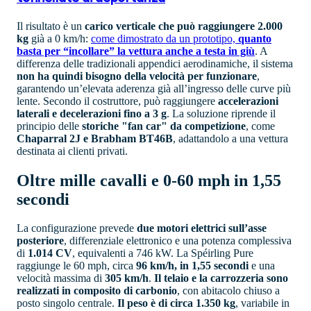
Il risultato è un
carico verticale che può raggiungere 2.000
kg
già a 0 km/h:
come dimostrato da un prototipo,
quanto
basta per “incollare” la vettura anche a testa in giù
. A
differenza delle tradizionali appendici aerodinamiche, il sistema
non ha quindi bisogno della velocità per funzionare
,
garantendo un’elevata aderenza già all’ingresso delle curve più
lente. Secondo il costruttore, può raggiungere
accelerazioni
laterali e decelerazioni fino a 3 g
. La soluzione riprende il
principio delle
storiche "fan car" da competizione
, come
Chaparral 2J e Brabham BT46B
, adattandolo a una vettura
destinata ai clienti privati.
Oltre mille cavalli e 0-60 mph in 1,55
secondi
La configurazione prevede
due motori elettrici sull’asse
posteriore
, differenziale elettronico e una potenza complessiva
di
1.014 CV
, equivalenti a 746 kW. La Spéirling Pure
raggiunge le 60 mph, circa
96 km/h, in 1,55 secondi
e una
velocità massima di
305 km/h
.
Il telaio e la carrozzeria sono
realizzati in composito di carbonio
, con abitacolo chiuso a
posto singolo centrale.
Il peso è di circa 1.350 kg
, variabile in