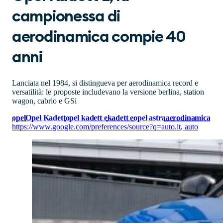
campionessa di
aerodinamica compie 40
anni
Lanciata nel 1984, si distingueva per aerodinamica record e
versatilità: le proposte includevano la versione berlina, station
wagon, cabrio e GSi
opel
Opel Kadett
opel kadett e
kadett e
opel astra
aerodinamica
https://www.google.com/preferences/source?q=auto.it
,
auto