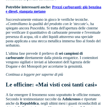
Potrebbe interessarti anche:
Prezzi carburanti: giù benzina
e diesel, stangata metano
Successivamente entrano in gioco le verifiche tecniche.
«Controlliamo la qualità del prodotto con le 'steccate'»
, ha
spiegato ancora Pusceddu. Si tratta dell'apertura delle cisterne
per verificare il quantitativo di carburante presente e l'eventuale
presenza di acqua, oli o altri liquidi attraverso una speciale
pasta applicata a una stecca metallica immersa fino al fondo del
serbatoio.
L'ultima fase prevede il prelievo di
sei campioni di
carburante
direttamente dalla pistola erogatrice. I contenitori
vengono sigillati e inviati ai laboratori dell'Agenzia delle
Dogane e dei Monopoli per accertarne la genuinità.
Continua a leggere per saperne di più
Le officine: «Mai visti così tanti casi»
A far emergere il fenomeno sono soprattutto le officine romane.
Secondo le testimonianze raccolte da
Adnkronos
e riportate
anche da
Repubblica
, negli ultimi mesi i guasti riconducibili ai