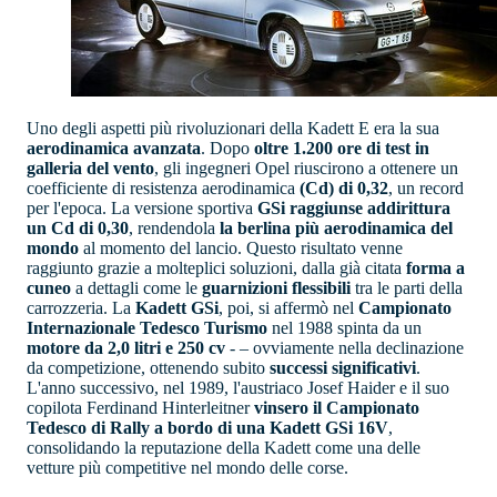
Uno degli aspetti più rivoluzionari della Kadett E era la sua
aerodinamica avanzata
. Dopo
oltre 1.200 ore di test in
galleria del vento
, gli ingegneri Opel riuscirono a ottenere un
coefficiente di resistenza aerodinamica
(Cd) di 0,32
, un record
per l'epoca. La versione sportiva
GSi raggiunse addirittura
un Cd di 0,30
, rendendola
la berlina più aerodinamica del
mondo
al momento del lancio. Questo risultato venne
raggiunto grazie a molteplici soluzioni, dalla già citata
forma a
cuneo
a dettagli come le
guarnizioni flessibili
tra le parti della
carrozzeria. La
Kadett GSi
, poi, si affermò nel
Campionato
Internazionale Tedesco Turismo
nel 1988 spinta da un
motore da 2,0 litri e 250 cv
- – ovviamente nella declinazione
da competizione, ottenendo subito
successi significativi
.
L'anno successivo, nel 1989, l'austriaco Josef Haider e il suo
copilota Ferdinand Hinterleitner
vinsero il Campionato
Tedesco di Rally
a bordo di una Kadett GSi 16V
,
consolidando la reputazione della Kadett come una delle
vetture più competitive nel mondo delle corse.