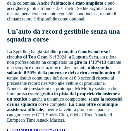
della colonnina. Anche
l’abitacolo è stato ampliato
e può
accogliere piloti alti fino a 2,01 metri. Sedile sagomato su
misura, pedaliera e volante regolabili sono inclusi, mentre il
climatizzatore è disponibile come optional.
Un’auto da record gestibile senza una
squadra corse
La Spéirling ha già stabilito
primati a Goodwood e sul
circuito di Top Gear.
Nel 2024,
a Laguna Seca
, un pilota
non professionista ha completato un
giro in 1’18”413
durante
una semplice dimostrazione di dieci minuti,
utilizzando
soltanto il 50% della potenza e del carico aerodinamico
. Il
tempo risultò comunque inferiore di 6,3 secondi rispetto al
precedente record riservato alle vetture di produzione.
Nonostante prestazioni da prototipo, McMurtry sostiene che la
Pure possa essere
gestita in pista dal proprietario insieme a
un tecnico
o anche a un amico competente,
senza la necessità
di una squadra corse
completa.
La Casa offre comunque
assistenza ufficiale
, mentre la vettura può partecipare a
categorie come GT1 Sports Club, Global Time Attack ed
European Time Attack Masters.
LEGGI L'ARTICOLO COMPLETO