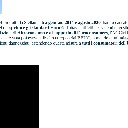
el
prodotti da Stellantis
tra gennaio 2014 e agosto 2020
, hanno causat
el e
rispettare gli standard Euro 6
. Tuttavia, difetti nei sistemi di ges
lazioni di
Altroconsumo e al supporto di Euroconsumers
, l'AGCM ha
taliana è stata poi estesa a livello europeo dal BEUC, portando a un’indag
lienti danneggiati, estendendo questa misura a
tutti i consumatori dell