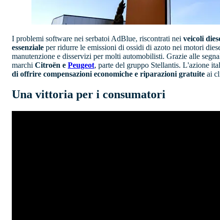
I problemi software nei serbatoi AdBlue, riscontrati nei
veicoli dies
essenziale
per ridurre le emissioni di ossidi di azoto nei motori dies
manutenzione e disservizi per molti automobilisti. Grazie alle segna
marchi
Citroën e
Peugeot
, parte del gruppo Stellantis. L'azione i
di offrire compensazioni economiche e riparazioni gratuite
ai c
Una vittoria per i consumatori