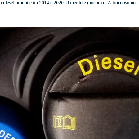
 diesel prodotte tra 2014 e 2020. Il merito è (anche) di Altroconsumo.