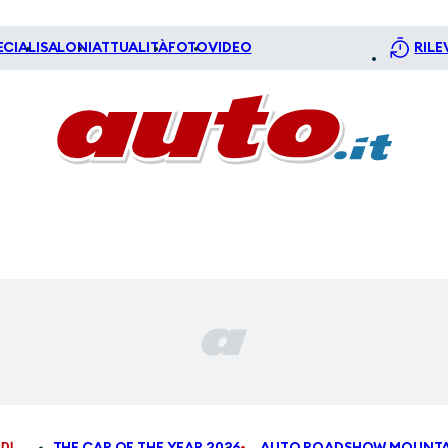
ECIALI
SALONI
ATTUALITÀ
FOTO
VIDEO
RILE
DI
THE CAR OF THE YEAR 2026
AUTO ROADSHOW MOUNTA