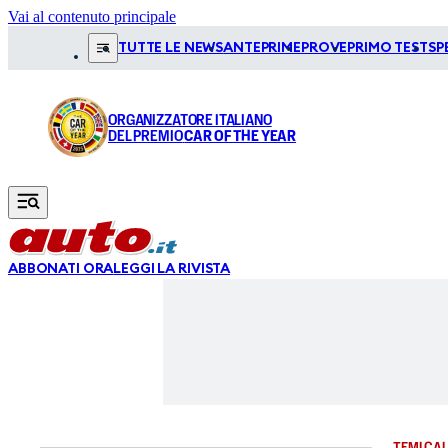
Vai al contenuto principale
TUTTE LE NEWS
ANTEPRIME
PROVE
PRIMO TEST
SP
ORGANIZZATORE ITALIANO
DEL PREMIO
CAR OF THE YEAR
ABBONATI ORA
LEGGI LA RIVISTA
TEMI CAL