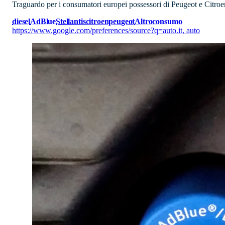
Traguardo per i consumatori europei possessori di Peugeot e Citroen
diesel
AdBlue
Stellantis
citroen
peugeot
Altroconsumo
https://www.google.com/preferences/source?q=auto.it
,
auto