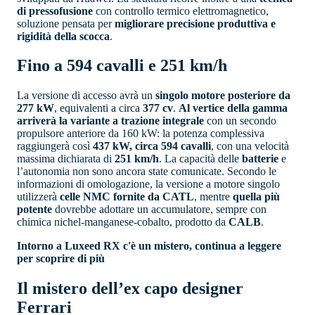
di pressofusione
con controllo termico elettromagnetico,
soluzione pensata per
migliorare precisione produttiva e
rigidità della scocca
.
Fino a 594 cavalli e 251 km/h
La versione di accesso avrà un
singolo motore posteriore da
277 kW
, equivalenti a circa
377 cv
.
Al vertice della gamma
arriverà la variante a trazione integrale
con un secondo
propulsore anteriore da 160 kW: la potenza complessiva
raggiungerà così
437 kW, circa 594 cavalli
, con una velocità
massima dichiarata di
251 km/h
. La capacità delle
batterie
e
l’autonomia non sono ancora state comunicate. Secondo le
informazioni di omologazione, la versione a motore singolo
utilizzerà
celle NMC fornite da CATL
, mentre
quella più
potente
dovrebbe adottare un accumulatore, sempre con
chimica nichel-manganese-cobalto, prodotto da
CALB
.
Intorno a Luxeed RX c'è un mistero, continua a leggere
per scoprire di più
Il mistero dell’ex capo designer
Ferrari