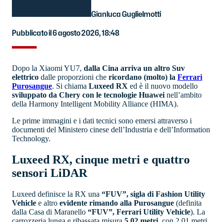
Gianluca Guglielmotti
Pubblicato il 6 agosto 2026, 18:48
Dopo la Xiaomi YU7,
dalla Cina arriva un altro Suv
elettrico
dalle proporzioni che
ricordano (molto) la
Ferrari
Purosangue
. Si chiama
Luxeed RX
ed è il nuovo modello
sviluppato da Chery con le tecnologie Huawei
nell’ambito
della Harmony Intelligent Mobility Alliance (HIMA).
Le prime immagini e i dati tecnici sono emersi attraverso i
documenti del Ministero cinese dell’Industria e dell’Information
Technology.
Luxeed RX, cinque metri e quattro
sensori LiDAR
Luxeed definisce la RX una
“FUV”, sigla di Fashion Utility
Vehicle
e altro
evidente rimando alla Purosangue
(definita
dalla Casa di Maranello
“FUV”, Ferrari Utility Vehicle
). La
carrozzeria lunga e ribassata misura
5,02 metri
, con 2,01 metri