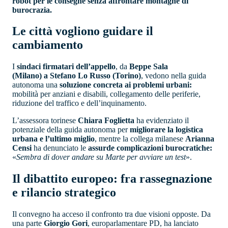
robot per le consegne senza affrontare montagne di
burocrazia.
Le città vogliono guidare il
cambiamento
I
sindaci firmatari dell’appello
, da
Beppe Sala
(Milano) a Stefano Lo Russo (Torino)
, vedono nella guida
autonoma una
soluzione concreta ai problemi urbani:
mobilità per anziani e disabili, collegamento delle periferie,
riduzione del traffico e dell’inquinamento.
L’assessora torinese
Chiara Foglietta
ha evidenziato il
potenziale della guida autonoma per
migliorare la logistica
urbana e l’ultimo miglio
, mentre la collega milanese
Arianna
Censi
ha denunciato le
assurde complicazioni burocratiche:
«
Sembra di dover andare su Marte per avviare un test
».
Il dibattito europeo: fra rassegnazione
e rilancio strategico
Il convegno ha acceso il confronto tra due visioni opposte. Da
una parte
Giorgio Gori
, europarlamentare PD, ha lanciato