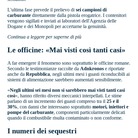
L'ultima fase prevede il prelievo di
sei campioni di
carburante
direttamente dalla pistola erogatrice. I contenitori
vengono sigillati e inviati ai laboratori dell'Agenzia delle
Dogane e dei Monopoli per accertarne la genuinità.
Continua a leggere per saperne di più
Le officine: «Mai visti così tanti casi»
A far emergere il fenomeno sono soprattutto le officine romane.
Secondo le testimonianze raccolte da
Adnkronos
e riportate
anche da
Repubblica
, negli ultimi mesi i guasti riconducibili ai
sistemi di alimentazione sarebbero aumentati sensibilmente.
«
Negli ultimi sei mesi non si sarebbero mai visti tanti casi
così
», hanno riferito diversi meccanici interpellati. Le stime
parlano di un incremento dei guasti compreso tra il
25 e il
30%
, con danni che interessano soprattutto
motori, iniettori e
pompe del carburante
, componenti particolarmente delicati
quando il combustibile risulta contaminato o non conforme.
I numeri dei sequestri