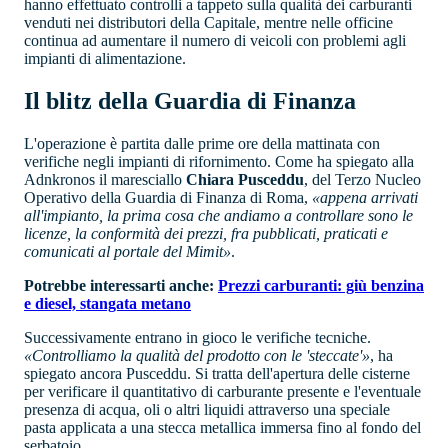
hanno effettuato controlli a tappeto sulla qualità dei carburanti
venduti nei distributori della Capitale, mentre nelle officine
continua ad aumentare il numero di veicoli con problemi agli
impianti di alimentazione.
Il blitz della Guardia di Finanza
L'operazione è partita dalle prime ore della mattinata con
verifiche negli impianti di rifornimento. Come ha spiegato alla
Adnkronos il maresciallo
Chiara Pusceddu
, del Terzo Nucleo
Operativo della Guardia di Finanza di Roma,
«appena arrivati
all'impianto, la prima cosa che andiamo a controllare sono le
licenze, la conformità dei prezzi, fra pubblicati, praticati e
comunicati al portale del Mimit»
.
Potrebbe interessarti anche:
Prezzi carburanti: giù benzina
e diesel, stangata metano
Successivamente entrano in gioco le verifiche tecniche.
«Controlliamo la qualità del prodotto con le 'steccate'»
, ha
spiegato ancora Pusceddu. Si tratta dell'apertura delle cisterne
per verificare il quantitativo di carburante presente e l'eventuale
presenza di acqua, oli o altri liquidi attraverso una speciale
pasta applicata a una stecca metallica immersa fino al fondo del
serbatoio.