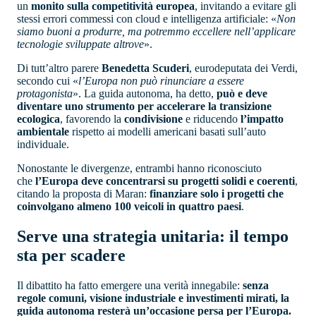
un
monito sulla competitività europea
, invitando a evitare gli
stessi errori commessi con cloud e intelligenza artificiale: «
Non
siamo buoni a produrre, ma potremmo eccellere nell’applicare
tecnologie sviluppate altrove
».
Di tutt’altro parere
Benedetta Scuderi
, eurodeputata dei Verdi,
secondo cui «
l’Europa non può rinunciare a essere
protagonista
». La guida autonoma, ha detto,
può e deve
diventare uno strumento per accelerare la transizione
ecologica
, favorendo la
condivisione
e riducendo
l’impatto
ambientale
rispetto ai modelli americani basati sull’auto
individuale.
Nonostante le divergenze, entrambi hanno riconosciuto
che
l’Europa deve concentrarsi su progetti solidi e coerenti
,
citando la proposta di Maran:
finanziare solo i progetti che
coinvolgano almeno 100 veicoli in quattro paesi
.
Serve una strategia unitaria: il tempo
sta per scadere
Il dibattito ha fatto emergere una verità innegabile:
senza
regole comuni, visione industriale e investimenti mirati, la
guida autonoma resterà un’occasione persa per l’Europa.