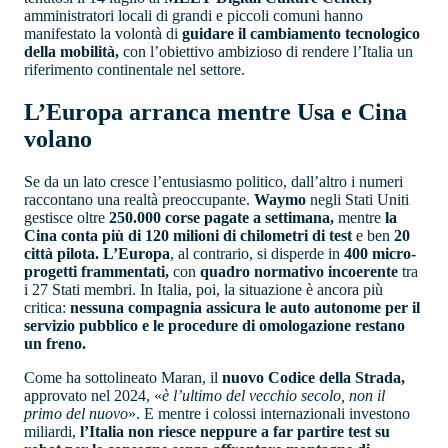
amministratori locali di grandi e piccoli comuni hanno
manifestato la volontà di
guidare il cambiamento tecnologico
della mobilità,
con l’obiettivo ambizioso di rendere l’Italia un
riferimento continentale nel settore.
L’Europa arranca mentre Usa e Cina
volano
Se da un lato cresce l’entusiasmo politico, dall’altro i numeri
raccontano una realtà preoccupante.
Waymo
negli Stati Uniti
gestisce oltre
250.000 corse pagate a settimana,
mentre
la
Cina conta più di 120 milioni di chilometri di test
e ben
20
città pilota. L’Europa
, al contrario, si disperde in
400 micro-
progetti frammentati,
con
quadro normativo incoerente
tra
i 27 Stati membri. In Italia, poi, la situazione è ancora più
critica:
nessuna compagnia assicura le auto autonome per il
servizio pubblico e le procedure di omologazione restano
un freno.
Come ha sottolineato Maran, il
nuovo Codice della Strada,
approvato nel 2024, «
è l’ultimo del vecchio secolo, non il
primo del nuovo
». E mentre i colossi internazionali investono
miliardi,
l’Italia non riesce neppure a far partire test su