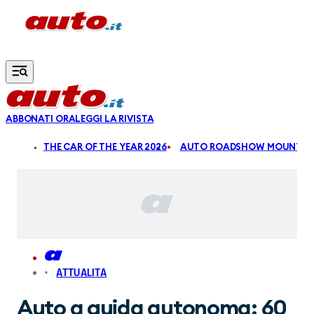
Vai al contenuto principale
ABBONATI ORA
LEGGI LA RIVISTA
ALDI
THE CAR OF THE YEAR 2026
AUTO ROADSHOW MOUNTAIN
ATTUALITA
Auto a guida autonoma: 60