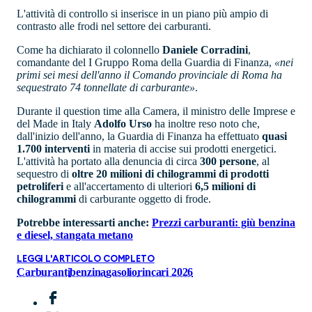
L'attività di controllo si inserisce in un piano più ampio di
contrasto alle frodi nel settore dei carburanti.
Come ha dichiarato il colonnello
Daniele Corradini
,
comandante del I Gruppo Roma della Guardia di Finanza,
«nei
primi sei mesi dell'anno il Comando provinciale di Roma ha
sequestrato 74 tonnellate di carburante»
.
Durante il question time alla Camera, il ministro delle Imprese e
del Made in Italy
Adolfo Urso
ha inoltre reso noto che,
dall'inizio dell'anno, la Guardia di Finanza ha effettuato
quasi
1.700 interventi
in materia di accise sui prodotti energetici.
L'attività ha portato alla denuncia di circa
300 persone
, al
sequestro di
oltre 20 milioni di chilogrammi di prodotti
petroliferi
e all'accertamento di ulteriori
6,5 milioni di
chilogrammi
di carburante oggetto di frode.
Potrebbe interessarti anche:
Prezzi carburanti: giù benzina
e diesel, stangata metano
LEGGI L'ARTICOLO COMPLETO
Carburanti
benzina
gasolio
rincari 2026