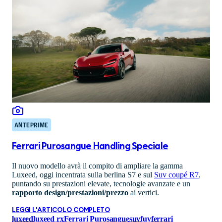
ANTEPRIME
Ferrari Purosangue Handling Speciale
Il nuovo modello avrà il compito di ampliare la gamma
Luxeed, oggi incentrata sulla berlina S7 e sul
Suv coupé R7
,
puntando su prestazioni elevate, tecnologie avanzate e un
rapporto design/prestazioni/prezzo
ai vertici.
LEGGI L'ARTICOLO COMPLETO
luxeed
luxeed rx
Ferrari Purosangue
suv
fuv
ferrari