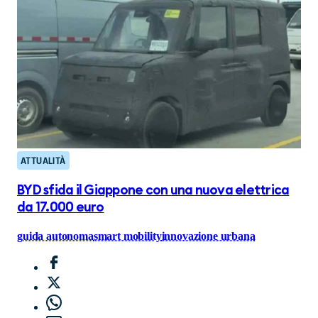
ATTUALITÀ
BYD sfida il Giappone con una nuova elettrica
da 17.000 euro
guida autonoma
smart mobility
innovazione urbana