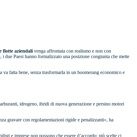
 flotte aziendali
venga affrontata con realismo e non con
he, i due Paesi hanno formalizzato una posizione congiunta che mette
 ma va fatta bene, senza trasformarla in un boomerang economico e
ocarburanti, idrogeno, ibridi di nuova generazione e persino motori
enza gravare con regolamentazioni rigide e penalizzanti», ha
ilisti e imprese non possono che essere d’accordo: più scelte ci