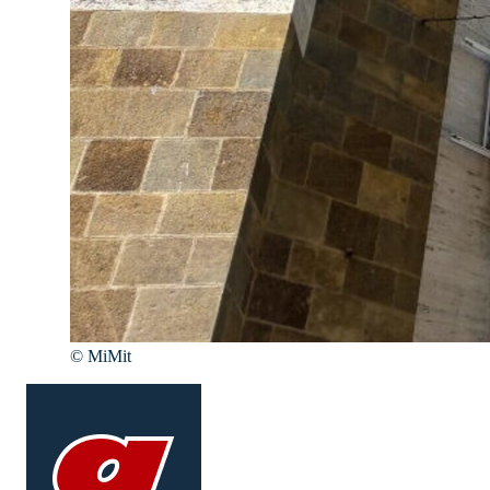
©
MiMit