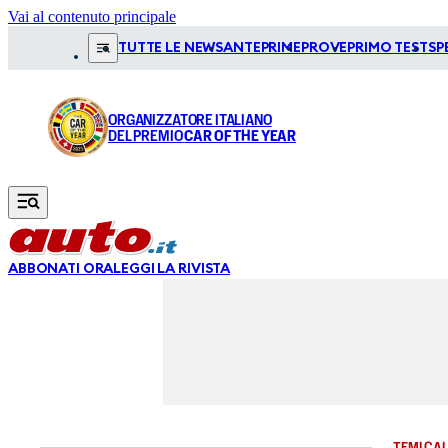
Vai al contenuto principale
TUTTE LE NEWS
ANTEPRIME
PROVE
PRIMO TEST
SP
ORGANIZZATORE ITALIANO
DEL PREMIO
CAR OF THE YEAR
ABBONATI ORA
LEGGI LA RIVISTA
TEMI CAL