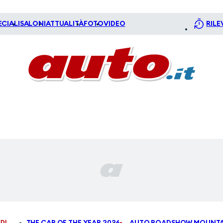
ECIALI
SALONI
ATTUALITÀ
FOTO
VIDEO
RILE
DI
THE CAR OF THE YEAR 2026
AUTO ROADSHOW MOUNTA