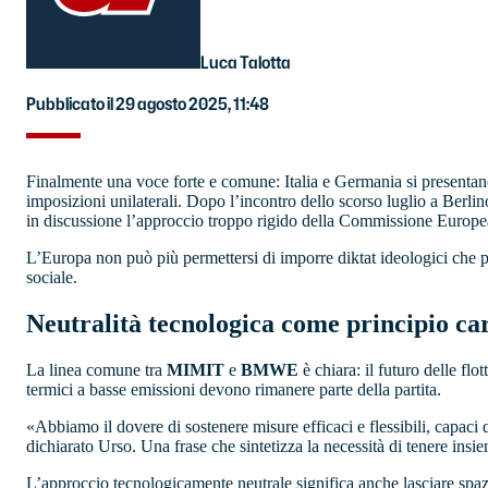
Luca Talotta
Pubblicato il 29 agosto 2025, 11:48
Finalmente una voce forte e comune: Italia e Germania si presentan
imposizioni unilaterali. Dopo l’incontro dello scorso luglio a Berl
in discussione l’approccio troppo rigido della Commissione Europe
L’Europa non può più permettersi di imporre diktat ideologici che 
sociale.
Neutralità tecnologica come principio ca
La linea comune tra
MIMIT
e
BMWE
è chiara: il futuro delle fl
termici a basse emissioni devono rimanere parte della partita.
«Abbiamo il dovere di sostenere misure efficaci e flessibili, capac
dichiarato Urso. Una frase che sintetizza la necessità di tenere insiem
L’approccio tecnologicamente neutrale significa anche lasciare spaz