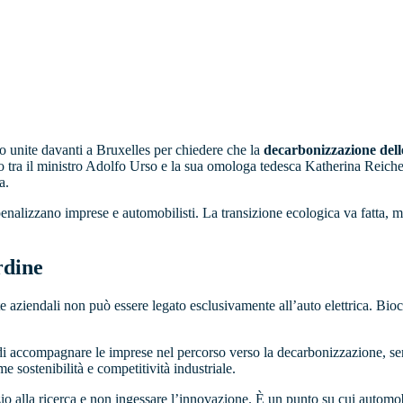
o unite davanti a Bruxelles per chiedere che la
decarbonizzazione delle
ino tra il ministro Adolfo Urso e la sua omologa tedesca Katherina Reic
a.
penalizzano imprese e automobilisti. La transizione ecologica va fatta,
rdine
otte aziendali non può essere legato esclusivamente all’auto elettrica. Bi
i di accompagnare le imprese nel percorso verso la decarbonizzazione, s
e sostenibilità e competitività industriale.
io alla ricerca e non ingessare l’innovazione. È un punto su cui automob