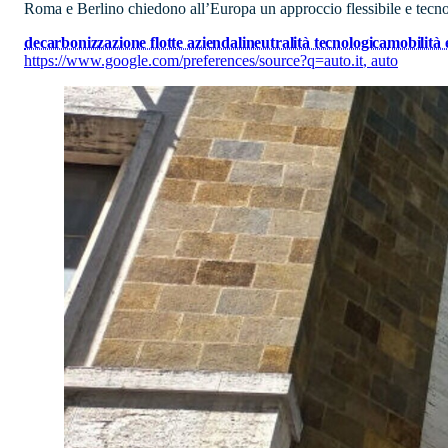
Roma e Berlino chiedono all’Europa un approccio flessibile e tecnolo
decarbonizzazione flotte aziendali
neutralità tecnologica
mobilità
https://www.google.com/preferences/source?q=auto.it
,
auto