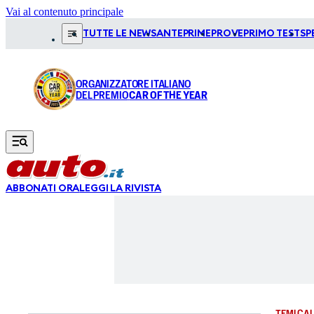
Vai al contenuto principale
TUTTE LE NEWS
ANTEPRIME
PROVE
PRIMO TEST
SP
ORGANIZZATORE ITALIANO
DEL PREMIO
CAR OF THE YEAR
ABBONATI ORA
LEGGI LA RIVISTA
TEMI CAL