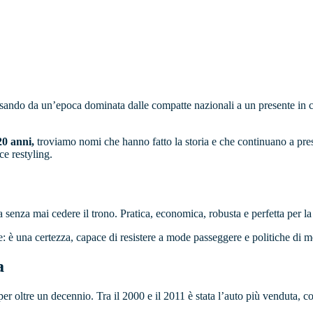
ssando da un’epoca dominata dalle compatte nazionali a un presente in c
 20 anni,
troviamo nomi che hanno fatto la storia e che continuano a pres
ce restyling.
ta senza mai cedere il trono. Pratica, economica, robusta e perfetta per l
le: è una certezza, capace di resistere a mode passeggere e politiche di m
a
er oltre un decennio. Tra il 2000 e il 2011 è stata l’auto più venduta, 