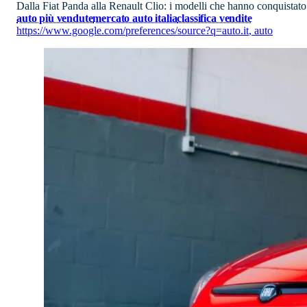
Dalla Fiat Panda alla Renault Clio: i modelli che hanno conquistato il
auto più vendute
mercato auto italia
classifica vendite
https://www.google.com/preferences/source?q=auto.it
,
auto