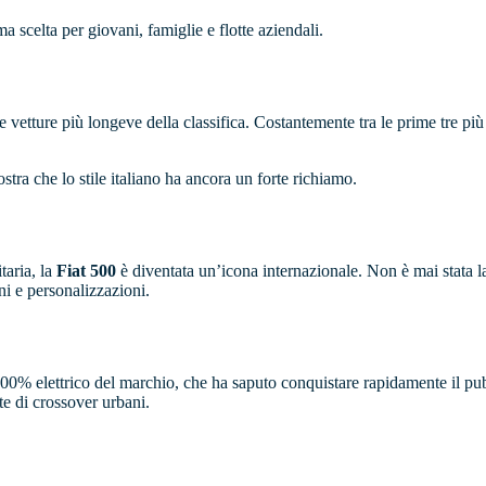
a scelta per giovani, famiglie e flotte aziendali.
e vetture più longeve della classifica. Costantemente tra le prime tre pi
tra che lo stile italiano ha ancora un forte richiamo.
taria, la
Fiat 500
è diventata un’icona internazionale. Non è mai stata l
i e personalizzazioni.
 elettrico del marchio, che ha saputo conquistare rapidamente il pubb
te di crossover urbani.