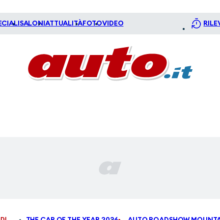
ECIALI
SALONI
ATTUALITÀ
FOTO
VIDEO
RILE
DI
THE CAR OF THE YEAR 2026
AUTO ROADSHOW MOUNTA