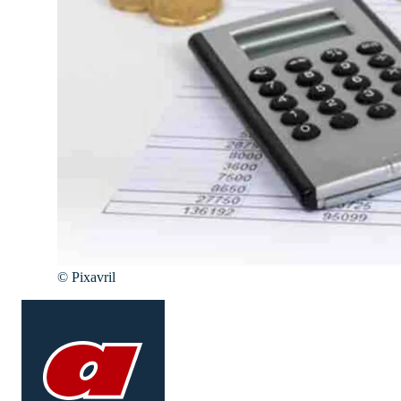
©
Pixavril