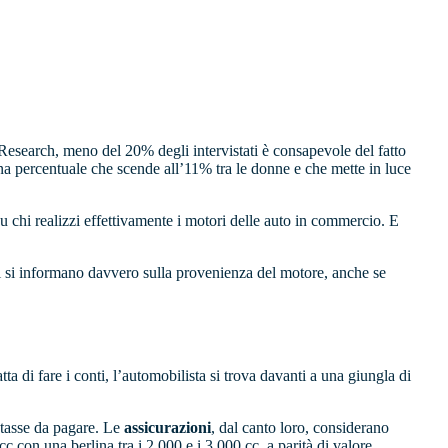
search, meno del 20% degli intervistati è consapevole del fatto
Una percentuale che scende all’11% tra le donne e che mette in luce
 chi realizzi effettivamente i motori delle auto in commercio. E
 si informano davvero sulla provenienza del motore, anche se
ta di fare i conti, l’automobilista si trova davanti a una giungla di
ù tasse da pagare. Le
assicurazioni
, dal canto loro, considerano
c con una berlina tra i 2.000 e i 3.000 cc, a parità di valore