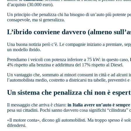
d’acquisto (30.000 euro).
Un principio che penalizza chi ha bisogno di un’auto più potente p
consapevole, ma si generalizza.
L’ibrido conviene davvero (almeno sull’a
Una buona notizia però c’è. Le compagnie iniziano a premiare, seppu
un modello ibrido.
Prendiamo i veicoli con potenza inferiore a 75 kW: in questo caso,
4% rispetto alla benzina e addirittura del 17% rispetto al Diesel.
Un vantaggio che, sommato ai minori consumi in città e ad alcuni in
l’automobilista medio, costretto a districarsi tra tabelle, preventivi e 
Un sistema che penalizza chi non è esper
Il messaggio che arriva è chiaro:
in Italia avere un’auto è sempre
pesa sui cittadini. Pochi sanno davvero cosa significhi “cilindrata
«Il motore conta», dicono gli automobilisti. Ma troppo spesso è sol
difendersi.