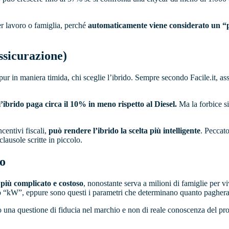
er lavoro o famiglia, perché
automaticamente viene considerato un “p
ssicurazione)
r in maniera timida, chi sceglie l’ibrido. Sempre secondo Facile.it, as
l’ibrido paga circa il 10% in meno rispetto al Diesel.
Ma la forbice si
centivi fiscali,
può rendere l’ibrido la scelta più intelligente
. Peccat
clausole scritte in piccolo.
to
 più complicato e costoso
, nonostante serva a milioni di famiglie per 
” o “kW”, eppure sono questi i parametri che determinano quanto pagher
o una questione di fiducia nel marchio e non di reale conoscenza del pro