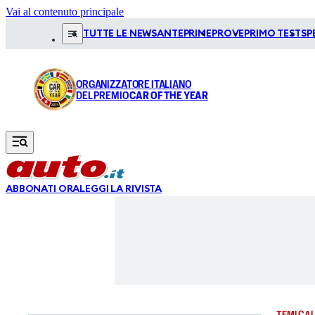
Vai al contenuto principale
TUTTE LE NEWS
ANTEPRIME
PROVE
PRIMO TEST
SP
ORGANIZZATORE ITALIANO
DEL PREMIO
CAR OF THE YEAR
ABBONATI ORA
LEGGI LA RIVISTA
TEMI CAL