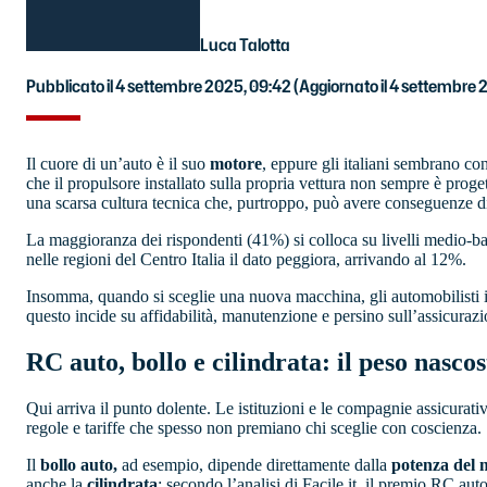
Luca Talotta
Pubblicato il 4 settembre 2025, 09:42
(Aggiornato il 4 settembre 
Il cuore di un’auto è il suo
motore
, eppure gli italiani sembrano 
che il propulsore installato sulla propria vettura non sempre è proge
una scarsa cultura tecnica che, purtroppo, può avere conseguenze dir
La maggioranza dei rispondenti (41%) si colloca su livelli medio-ba
nelle regioni del Centro Italia il dato peggiora, arrivando al 12%.
Insomma, quando si sceglie una nuova macchina, gli automobilisti i
questo incide su affidabilità, manutenzione e persino sull’assicurazi
RC auto, bollo e cilindrata: il peso nasco
Qui arriva il punto dolente. Le istituzioni e le compagnie assicurativ
regole e tariffe che spesso non premiano chi sceglie con coscienza.
Il
bollo auto,
ad esempio, dipende direttamente dalla
potenza del m
anche la
cilindrata
: secondo l’analisi di Facile.it, il premio RC au