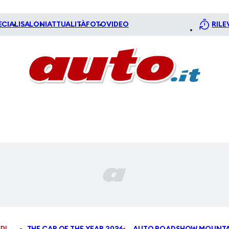
ECIALI
SALONI
ATTUALITÀ
FOTO
VIDEO
RILE
DI
THE CAR OF THE YEAR 2026
AUTO ROADSHOW MOUNTA