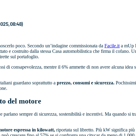
2025, 08:48)
conoscerlo poco. Secondo un’indagine commissionata da
Facile.it
a mUp Re
ttato e costruito dalla stessa Casa automobilistica che firma il cofano. 
ette sul portafoglio.
ssi di consapevolezza, mentre il 6% ammette di non avere alcuna idea su
taliani guardano soprattutto a
prezzo, consumi e sicurezza.
Pochissimi
one.
sto del motore
e parlano sempre di sicurezza, sostenibilità e incentivi. Ma quando si trat
otore espressa in kilowatt,
riportata sul libretto. Più kW significa pi
to può crescere fino al 57% se si confronta una citycar da meno di 1.000 c