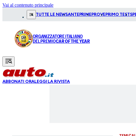
Vai al contenuto principale
TUTTE LE NEWS
ANTEPRIME
PROVE
PRIMO TEST
SP
ORGANIZZATORE ITALIANO
DEL PREMIO
CAR OF THE YEAR
ABBONATI ORA
LEGGI LA RIVISTA
TEMI CAL