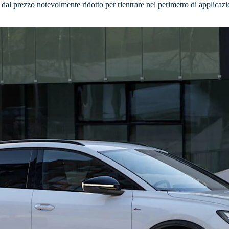
dal prezzo notevolmente ridotto per rientrare nel perimetro di applicazi