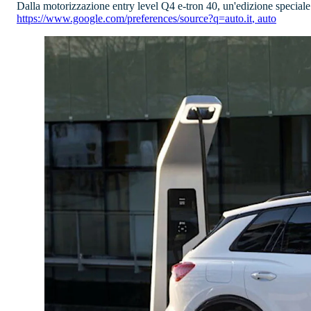
Dalla motorizzazione entry level Q4 e-tron 40, un'edizione speciale 
https://www.google.com/preferences/source?q=auto.it
,
auto