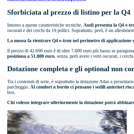
Sforbiciata al prezzo di listino per la Q4
Intorno a queste caratteristiche tecniche,
Audi presenta la Q4 e-tr
oscurati e dei cerchi da 19 pollici. Soprattutto, però, è un allestimen
La mossa fa rientrare Q4 e-tron nel perimetro di applicazione d
Il prezzo di 42.690 euro è di oltre 7.000 euro più basso se paragonato
posiziona a 51.800 euro
, senza, però avere i vetri oscurati, i cerc
Dotazione completa e gli optional non con
Tra i contenuti di serie, è soprattutto la dotazione Adas a presentar
parcheggio.
Al comfort a bordo ci pensano i sedili anteriori risca
box.
Chi volesse integrare ulteriormente la dotazione potrà abbinar