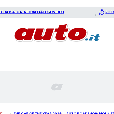
ECIALI
SALONI
ATTUALITÀ
FOTO
VIDEO
RILE
DI
THE CAR OF THE YEAR 2026
AUTO ROADSHOW MOUNTA