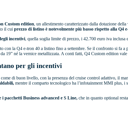
on Custom edition
, un allestimento caratterizzato dalla dotazione della 
to il cui
prezzo di listino è notevolmente più basso rispetto alla Q4 e
egli incentivi
, quella soglia limite di prezzo, i 42.700 euro iva inclusa 
 con la Q4 e-tron 40 a listino fino a settembre. Se il confronto si fa a p
hi da 19” né la vernice metallizzata. A conti fatti, Q4 Custom edition vale
tano per gli incentivi
si come di buon livello, con la presenza del cruise control adattivo, il m
ldabili,
mentre il comparto tecnologico ha l’infotainment MMI plus, i s
e i pacchetti Business advanced e S Line,
che in quanto optional restan