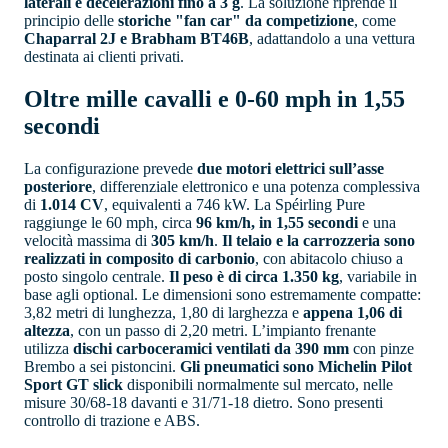
laterali e decelerazioni fino a 3 g
. La soluzione riprende il
principio delle
storiche "fan car" da competizione
, come
Chaparral 2J e Brabham BT46B
, adattandolo a una vettura
destinata ai clienti privati.
Oltre mille cavalli e 0-60 mph in 1,55
secondi
La configurazione prevede
due motori elettrici sull’asse
posteriore
, differenziale elettronico e una potenza complessiva
di
1.014 CV
, equivalenti a 746 kW. La Spéirling Pure
raggiunge le 60 mph, circa
96 km/h, in 1,55 secondi
e una
velocità massima di
305 km/h
.
Il telaio e la carrozzeria sono
realizzati in composito di carbonio
, con abitacolo chiuso a
posto singolo centrale.
Il peso è di circa 1.350 kg
, variabile in
base agli optional. Le dimensioni sono estremamente compatte:
3,82 metri di lunghezza, 1,80 di larghezza e
appena 1,06 di
altezza
, con un passo di 2,20 metri. L’impianto frenante
utilizza
dischi carboceramici ventilati da 390 mm
con pinze
Brembo a sei pistoncini.
Gli pneumatici sono Michelin Pilot
Sport GT slick
disponibili normalmente sul mercato, nelle
misure 30/68-18 davanti e 31/71-18 dietro. Sono presenti
controllo di trazione e ABS.