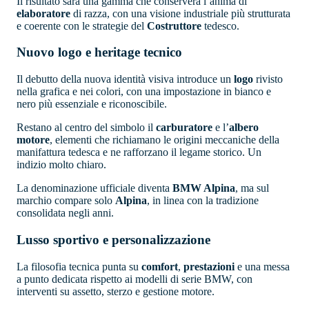
Il risultato sarà una gamma che conserverà l’anima di
elaboratore
di razza, con una visione industriale più strutturata
e coerente con le strategie del
Costruttore
tedesco.
Nuovo logo e heritage tecnico
Il debutto della nuova identità visiva introduce un
logo
rivisto
nella grafica e nei colori, con una impostazione in bianco e
nero più essenziale e riconoscibile.
Restano al centro del simbolo il
carburatore
e l’
albero
motore
, elementi che richiamano le origini meccaniche della
manifattura tedesca e ne rafforzano il legame storico. Un
indizio molto chiaro.
La denominazione ufficiale diventa
BMW Alpina
, ma sul
marchio compare solo
Alpina
, in linea con la tradizione
consolidata negli anni.
Lusso sportivo e personalizzazione
La filosofia tecnica punta su
comfort
,
prestazioni
e una messa
a punto dedicata rispetto ai modelli di serie BMW, con
interventi su assetto, sterzo e gestione motore.