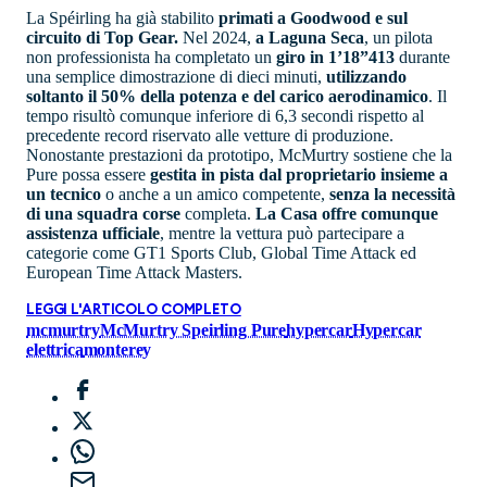
La Spéirling ha già stabilito
primati a Goodwood e sul
circuito di Top Gear.
Nel 2024,
a Laguna Seca
, un pilota
non professionista ha completato un
giro in 1’18”413
durante
una semplice dimostrazione di dieci minuti,
utilizzando
soltanto il 50% della potenza e del carico aerodinamico
. Il
tempo risultò comunque inferiore di 6,3 secondi rispetto al
precedente record riservato alle vetture di produzione.
Nonostante prestazioni da prototipo, McMurtry sostiene che la
Pure possa essere
gestita in pista dal proprietario insieme a
un tecnico
o anche a un amico competente,
senza la necessità
di una squadra corse
completa.
La Casa offre comunque
assistenza ufficiale
, mentre la vettura può partecipare a
categorie come GT1 Sports Club, Global Time Attack ed
European Time Attack Masters.
LEGGI L'ARTICOLO COMPLETO
mcmurtry
McMurtry Speirling Pure
hypercar
Hypercar
elettrica
monterey