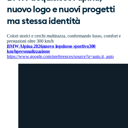
nuovo logo e nuovi progetti
ma stessa identità
Colori storici e cerchi multirazza, confermando lusso, comfort e
prestazioni oltre 300 km/h
BMW Alpina 2026
nuovo logo
lusso sportivo
300
km/h
personalizzazione
https://www.google.com/preferences/source?q=auto.it
,
auto