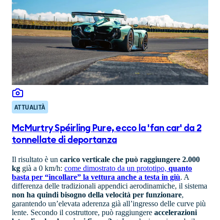
ATTUALITÀ
McMurtry Spéirling Pure, ecco la 'fan car' da 2
tonnellate di deportanza
Il risultato è un
carico verticale che può raggiungere 2.000
kg
già a 0 km/h:
come dimostrato da un prototipo,
quanto
basta per “incollare” la vettura anche a testa in giù
. A
differenza delle tradizionali appendici aerodinamiche, il sistema
non ha quindi bisogno della velocità per funzionare
,
garantendo un’elevata aderenza già all’ingresso delle curve più
lente. Secondo il costruttore, può raggiungere
accelerazioni