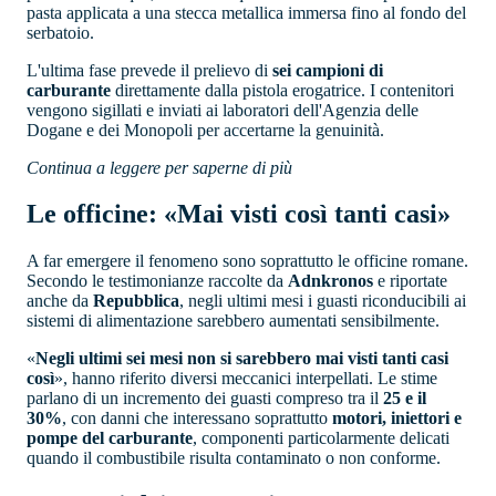
pasta applicata a una stecca metallica immersa fino al fondo del
serbatoio.
L'ultima fase prevede il prelievo di
sei campioni di
carburante
direttamente dalla pistola erogatrice. I contenitori
vengono sigillati e inviati ai laboratori dell'Agenzia delle
Dogane e dei Monopoli per accertarne la genuinità.
Continua a leggere per saperne di più
Le officine: «Mai visti così tanti casi»
A far emergere il fenomeno sono soprattutto le officine romane.
Secondo le testimonianze raccolte da
Adnkronos
e riportate
anche da
Repubblica
, negli ultimi mesi i guasti riconducibili ai
sistemi di alimentazione sarebbero aumentati sensibilmente.
«
Negli ultimi sei mesi non si sarebbero mai visti tanti casi
così
», hanno riferito diversi meccanici interpellati. Le stime
parlano di un incremento dei guasti compreso tra il
25 e il
30%
, con danni che interessano soprattutto
motori, iniettori e
pompe del carburante
, componenti particolarmente delicati
quando il combustibile risulta contaminato o non conforme.