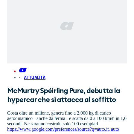
ATTUALITA
McMurtry Spéirling Pure, debutta la
hypercar che si attacca al soffitto
Costa oltre un milione, genera fino a 2.000 kg di carico
aerodinamico - anche da ferma - e scatta da 0 a 100 km/h in 1,6
secondi. Ne saranno costruiti solo 100 esemplari
https://www.google.com/preferences/source?q=auto.it
,
auto