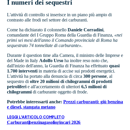
I numeri dei sequestri
L'attività di controllo si inserisce in un piano più ampio di
contrasto alle frodi nel settore dei carburanti.
Come ha dichiarato il colonnello
Daniele Corradini
,
comandante del I Gruppo Roma della Guardia di Finanza,
«nei
primi sei mesi dell'anno il Comando provinciale di Roma ha
sequestrato 74 tonnellate di carburante»
.
Durante il question time alla Camera, il ministro delle Imprese e
del Made in Italy
Adolfo Urso
ha inoltre reso noto che,
dall'inizio dell'anno, la Guardia di Finanza ha effettuato
quasi
1.700 interventi
in materia di accise sui prodotti energetici.
L'attività ha portato alla denuncia di circa
300 persone
, al
sequestro di
oltre 20 milioni di chilogrammi di prodotti
petroliferi
e all'accertamento di ulteriori
6,5 milioni di
chilogrammi
di carburante oggetto di frode.
Potrebbe interessarti anche:
Prezzi carburanti: giù benzina
e diesel, stangata metano
LEGGI L'ARTICOLO COMPLETO
Carburanti
benzina
gasolio
rincari 2026