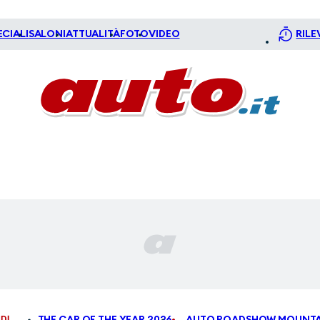
ECIALI
SALONI
ATTUALITÀ
FOTO
VIDEO
RILE
DI
THE CAR OF THE YEAR 2026
AUTO ROADSHOW MOUNTA