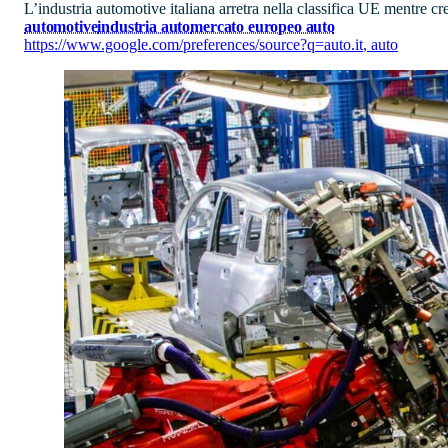
L’industria automotive italiana arretra nella classifica UE mentre cre
automotive
industria auto
mercato europeo auto
https://www.google.com/preferences/source?q=auto.it
,
auto