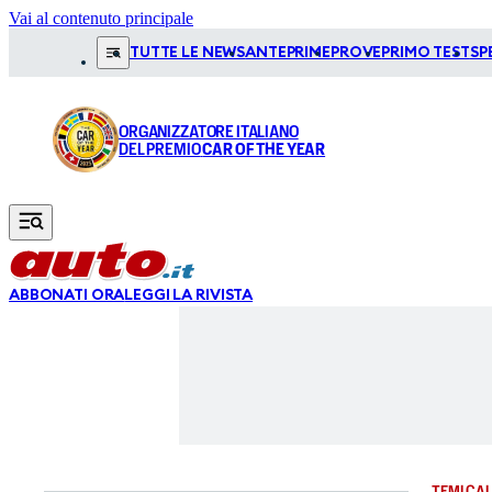
Vai al contenuto principale
TUTTE LE NEWS
ANTEPRIME
PROVE
PRIMO TEST
SP
ORGANIZZATORE ITALIANO
DEL PREMIO
CAR OF THE YEAR
ABBONATI ORA
LEGGI LA RIVISTA
TEMI CAL