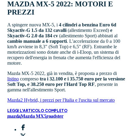
MAZDA MX-5 2022: MOTORI E
PREZZI
A spingere nuova MX-5, i
4 cilindri a benzina Euro 6d
Skyactiv-G 1.5 da 132 cavalli
(allestimento Exceed)
e
Skyactiv-G 2.0 da 184 cv
(allestimento Sport) abbinati al
cambio manuale a 6 rapporti
. L'accelerazione da 0 a 100
km/h avviene in 8,3" (Soft Top) e 6,5" (RF). Entrambe le
motorizzazioni sono dotate anche di i-Eloop, un sistema di
recupero dell'energia in frenata che aumenta l'efficienza del
motore.
Mazda MX-5 2022, già in vendita, è proposta a prezzo di
listino
compreso
tra i 32.100 e i 35.750 euro per la versione
Soft Top, e 38.250 euro per l'Hard Top RF
, presente in
gamma nell'allestimento Sport.
Mazda2 Hybrid, i prezzi per l'Italia e l'uscita sul mercato
LEGGI L'ARTICOLO COMPLETO
mazda
Mazda MX5
roadster