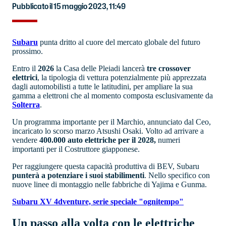
Pubblicato il 15 maggio 2023, 11:49
Subaru
punta dritto al cuore del mercato globale del futuro
prossimo.
Entro il
2026
la Casa delle Pleiadi lancerà
tre crossover
elettrici
, la tipologia di vettura potenzialmente più apprezzata
dagli automobilisti a tutte le latitudini, per ampliare la sua
gamma a elettroni che al momento composta esclusivamente da
Solterra
.
Un programma importante per il Marchio, annunciato dal Ceo,
incaricato lo scorso marzo Atsushi Osaki. Volto ad arrivare a
vendere
400.000 auto elettriche per il 2028,
numeri
importanti per il Costruttore giapponese.
Per raggiungere questa capacità produttiva di BEV, Subaru
punterà a potenziare i suoi
stabilimenti
. Nello specifico con
nuove linee di montaggio nelle fabbriche di Yajima e Gunma.
Subaru XV 4dventure, serie speciale "ognitempo"
Un passo alla volta con le elettriche