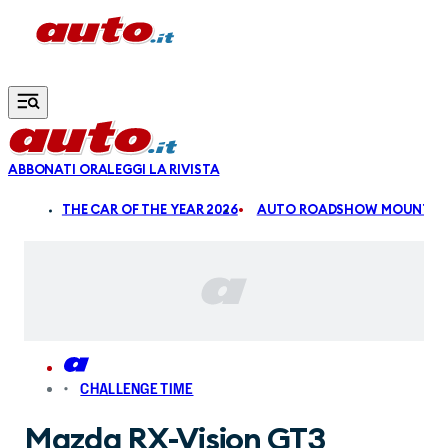
Vai al contenuto principale
ABBONATI ORA
LEGGI LA RIVISTA
ALDI
THE CAR OF THE YEAR 2026
AUTO ROADSHOW MOUNTAIN
CHALLENGE TIME
Mazda RX-Vision GT3