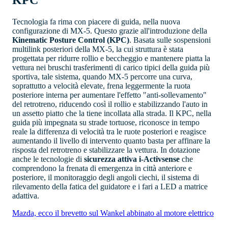
Tecnologia fa rima con piacere di guida, nella nuova
configurazione di MX-5. Questo grazie all'introduzione della
Kinematic Posture Control (KPC)
. Basata sulle sospensioni
multilink posteriori della MX-5, la cui struttura è stata
progettata per ridurre rollio e beccheggio e mantenere piatta la
vettura nei bruschi trasferimenti di carico tipici della guida più
sportiva, tale sistema, quando MX-5 percorre una curva,
soprattutto a velocità elevate, frena leggermente la ruota
posteriore interna per aumentare l'effetto "anti-sollevamento"
del retrotreno, riducendo così il rollio e stabilizzando l'auto in
un assetto piatto che la tiene incollata alla strada. Il KPC, nella
guida più impegnata su strade tortuose, riconosce in tempo
reale la differenza di velocità tra le ruote posteriori e reagisce
aumentando il livello di intervento quanto basta per affinare la
risposta del retrotreno e stabilizzare la vettura. In dotazione
anche le tecnologie di
sicurezza attiva i-Activsense
che
comprendono la frenata di emergenza in città anteriore e
posteriore, il monitoraggio degli angoli ciechi, il sistema di
rilevamento della fatica del guidatore e i fari a LED a matrice
adattiva.
Mazda, ecco il brevetto sul Wankel abbinato al motore elettrico