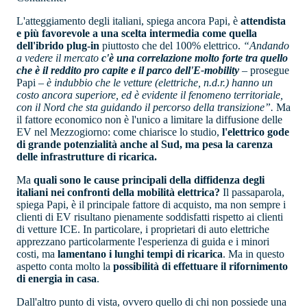
L'atteggiamento degli italiani, spiega ancora Papi, è
attendista
e più favorevole a una scelta intermedia come quella
dell'ibrido plug-in
piuttosto che del 100% elettrico.
“Andando
a vedere il mercato
c'è una correlazione molto forte tra quello
che è il reddito pro capite e il parco dell'E-mobility
– prosegue
Papi –
è indubbio che le vetture (elettriche, n.d.r.) hanno un
costo ancora superiore, ed è evidente il fenomeno territoriale,
con il Nord che sta guidando il percorso della transizione”.
Ma
il fattore economico non è l'unico a limitare la diffusione delle
EV nel Mezzogiorno: come chiarisce lo studio,
l'elettrico gode
di grande potenzialità anche al Sud, ma pesa la carenza
delle infrastrutture di ricarica.
Ma
quali sono le cause principali della diffidenza degli
italiani nei confronti della mobilità elettrica?
Il passaparola,
spiega Papi, è il principale fattore di acquisto, ma non sempre i
clienti di EV risultano pienamente soddisfatti rispetto ai clienti
di vetture ICE. In particolare, i proprietari di auto elettriche
apprezzano particolarmente l'esperienza di guida e i minori
costi, ma
lamentano i lunghi tempi di ricarica
. Ma in questo
aspetto conta molto la
possibilità di effettuare il rifornimento
di energia in casa
.
Dall'altro punto di vista, ovvero quello di chi non possiede una