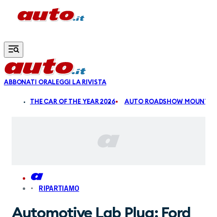
Vai al contenuto principale
ABBONATI ORA
LEGGI LA RIVISTA
ALDI
THE CAR OF THE YEAR 2026
AUTO ROADSHOW MOUNTAIN
RIPARTIAMO
Automotive Lab Plug: Ford