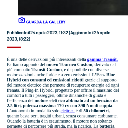
GUARDA LA GALLERY
Pubblicato il 24 aprile 2023, 11:32
(Aggiornato il 24 aprile
2023, 18:22)
È una delle derivazioni più interessanti della
gamma Transit.
Parliamo appunto del
nuovo Tourneo Custom
, derivato dal
più compatto
Transit Custom
, e disponibile con diverse
motorizzazioni anche ibride e a zero emissioni.
L’Eco- Blue
Hybrid con consumi ed emissioni ridotti
grazie al supporto
del motore elettrico che permette di recuperare energia ad ogni
frenata. Il Plug-In Hybrid, progettato per offrire il massimo del
comfort a tutti i passeggeri, ottime dinamiche di guida e
l’efficienza del
motore elettrico abbinato ad un benzina da
2.5 litri, potenza massima 170 cv con 390 Nm di coppia
.
L’autonomia in modalità solo
elettrica
è di
50 chilometri,
quanto basta per i tragitti urbani, senza consumare carburante.
Quando la batteria è in esaurimento, il motore non soltanto
permette di percorrere più strada, ma la ricarica. La
batteria