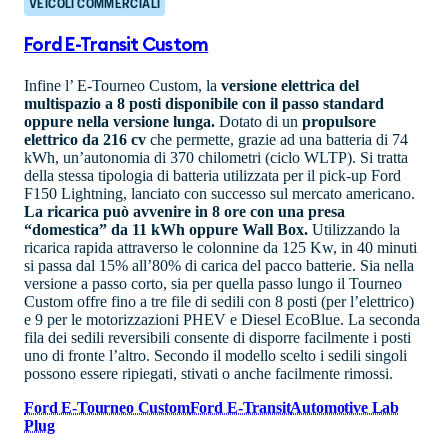
VEICOLI COMMERCIALI
Ford E-Transit Custom
Infine l’ E-Tourneo Custom, la
versione elettrica del
multispazio a 8 posti disponibile con il passo standard
oppure nella versione lunga.
Dotato di un
propulsore
elettrico da 216 cv
che permette, grazie ad una batteria di 74
kWh, un’autonomia di 370 chilometri (ciclo WLTP). Si tratta
della stessa tipologia di batteria utilizzata per il pick-up Ford
F150 Lightning, lanciato con successo sul mercato americano.
La ricarica può avvenire in 8 ore con una presa
“domestica” da 11 kWh oppure Wall Box.
Utilizzando la
ricarica rapida attraverso le colonnine da 125 Kw, in 40 minuti
si passa dal 15% all’80% di carica del pacco batterie. Sia nella
versione a passo corto, sia per quella passo lungo il Tourneo
Custom offre fino a tre file di sedili con 8 posti (per l’elettrico)
e 9 per le motorizzazioni PHEV e Diesel EcoBlue. La seconda
fila dei sedili reversibili consente di disporre facilmente i posti
uno di fronte l’altro. Secondo il modello scelto i sedili singoli
possono essere ripiegati, stivati o anche facilmente rimossi.
Ford E-Tourneo Custom
Ford E-Transit
Automotive Lab
Plug