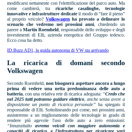
modificarsi nettamente con l'elettrificazione del parco auto. Ma
come cambierà, tra
ricariche casalinghe, tecnologie
innovative e infrastrutture dedicate
il modo di “fare il pieno”
al proprio veicolo?
Volkswagen
ha provato a delineare lo
scenario che vedremo nei prossimi anni
, chiedendo un
parere a
Martin Roemheld
, responsabile dello sviluppo e degli
investimenti di Elli, azienda energetica del Gruppo tedesco.
Ecco cosa ha detto.
ID.Buzz AD1, la guida autonoma di VW sta arrivando
La ricarica di domani secondo
Volkswagen
Secondo Roemheld,
non bisognerà aspettare ancora a lungo
prima di vedere una netta predominanza delle auto a
batteria
, con una relativa rete di ricarica adeguata:
“
Credo che
nel 2025 tutti potranno guidare elettrico
, anche senza avere a
disposizione un punto di ricarica personale”
ha spiegato il
responsabile di Elli. Sottolineando poi come, nei prossimi anni,
assisteremo a un miglioramento delle tecnologie in grado di
rendere più agevole l'uso delle auto a zero emissioni:
“Innanzitutto
avremo veicoli con maggiore autonomia e
capacità di ricarica, e l'infrastruttura per ricaricare sarà