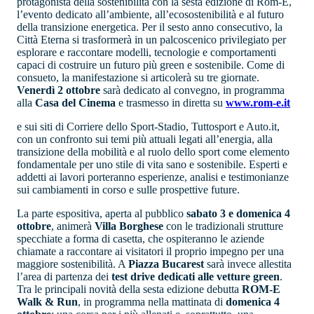
protagonista della sostenibilità con la sesta edizione di Rom-E,
l’evento dedicato all’ambiente, all’ecosostenibilità e al futuro
della transizione energetica. Per il sesto anno consecutivo, la
Città Eterna si trasformerà in un palcoscenico privilegiato per
esplorare e raccontare modelli, tecnologie e comportamenti
capaci di costruire un futuro più green e sostenibile. Come di
consueto, la manifestazione si articolerà su tre giornate.
Venerdì 2 ottobre
sarà dedicato al convegno, in programma
alla
Casa del Cinema
e trasmesso in diretta su
www.rom-e.it
e sui siti di Corriere dello Sport-Stadio, Tuttosport e Auto.it,
con un confronto sui temi più attuali legati all’energia, alla
transizione della mobilità e al ruolo dello sport come elemento
fondamentale per uno stile di vita sano e sostenibile. Esperti e
addetti ai lavori porteranno esperienze, analisi e testimonianze
sui cambiamenti in corso e sulle prospettive future.
La parte espositiva, aperta al pubblico
sabato 3 e domenica 4
ottobre
, animerà
Villa Borghese
con le tradizionali strutture
specchiate a forma di casetta, che ospiteranno le aziende
chiamate a raccontare ai visitatori il proprio impegno per una
maggiore sostenibilità. A
Piazza Bucarest
sarà invece allestita
l’area di partenza dei
test drive dedicati alle vetture green
.
Tra le principali novità della sesta edizione debutta
ROM-E
Walk & Run
, in programma nella mattinata di
domenica 4