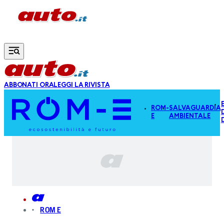
Vai al contenuto principale
ABBONATI ORA
LEGGI LA RIVISTA
ROM-
SALVAGUARDIA
E
AMBIENTALE
ROM E