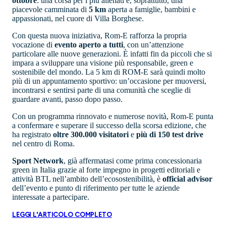
ottobre
: una corsa per i più allenati e, soprattutto, una
piacevole camminata di
5 km
aperta a famiglie, bambini e
appassionati, nel cuore di Villa Borghese.
Con questa nuova iniziativa, Rom-E rafforza la propria
vocazione di
evento aperto a tutti
, con un’attenzione
particolare alle nuove generazioni. È infatti fin da piccoli che si
impara a sviluppare una visione più responsabile, green e
sostenibile del mondo. La 5 km di ROM-E sarà quindi molto
più di un appuntamento sportivo: un’occasione per muoversi,
incontrarsi e sentirsi parte di una comunità che sceglie di
guardare avanti, passo dopo passo.
Con un programma rinnovato e numerose novità, Rom-E punta
a confermare e superare il successo della scorsa edizione, che
ha registrato
oltre 300.000 visitatori
e
più di 150 test drive
nel centro di Roma.
Sport Network
, già affermatasi come prima concessionaria
green in Italia grazie al forte impegno in progetti editoriali e
attività BTL nell’ambito dell’ecosostenibilità, è
official advisor
dell’evento e punto di riferimento per tutte le aziende
interessate a partecipare.
LEGGI L'ARTICOLO COMPLETO