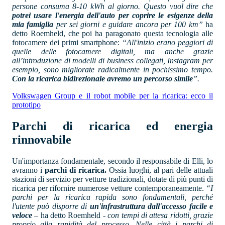
persone consuma 8-10 kWh al giorno. Questo vuol dire che
potrei usare l'energia dell'auto per coprire le esigenze della
mia famiglia
per sei giorni e guidare ancora per 100 km”
ha
detto Roemheld, che poi ha paragonato questa tecnologia alle
fotocamere dei primi smartphone:
“All'inizio erano peggiori di
quelle delle fotocamere digitali, ma anche grazie
all’introduzione di modelli di business collegati, Instagram per
esempio, sono migliorate radicalmente in pochissimo tempo.
Con la ricarica bidirezionale avremo un percorso simile
”.
Volkswagen Group e il robot mobile per la ricarica: ecco il
prototipo
Parchi di ricarica ed energia
rinnovabile
Un'importanza fondamentale, secondo il responsabile di Elli, lo
avranno i
parchi di ricarica.
Ossia luoghi, al pari delle attuali
stazioni di servizio per vetture tradizionali, dotate di più punti di
ricarica per rifornire numerose vetture contemporaneamente.
“I
parchi per la ricarica rapida sono fondamentali, perché
l'utente può disporre di
un'infrastruttura dall'accesso facile e
veloce
– ha detto Roemheld -
con tempi di attesa ridotti, grazie
proprio alla rapidità del processo. Nelle città i parchi di