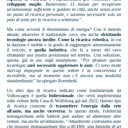
sviluppata meglio
. Basteranno 15 minuti per recuperare
un'autonomia sufficiente a guidare in città, anche senza avere
un punto di ricarica personale, e saranno necessarie solo un
paio di soste per la ricarica a settimana”.
Ma come avverrà il rifornimento di energia? Con il metodo
attuale, attraverso il tradizionale cavo, ma anche
sfruttando
tecnologie ancora inedite. Come la ricarica robotica
, in cui
la stazione è mobile e in grado di raggiungere autonomamente
il veicolo,
e quella induttiva
, che fa a meno del cavo
sfruttando una piastra posizionata nel terreno. Una soluzione,
questa, già in uso sugli smartphone.
“Per sfruttare questa
tecnologia
sarà necessario aggiornare le auto
. Ci sono molte
start-up impegnate in questo settore e la concorrenza è
incredibile, ma al momento non c’è ancora una modalità
standardizzata”
ha spiegato Roemheld.
Un altro tipo di ricarica indicato come fondamentale da
Volkswagen è quella
bidirezionale
, che verrà implementata
sulle vetture della Casa di Wolfsburg già dal 2022. Questo tipo
di ricarica consente di
trasmettere l'energia dalla rete
all'auto, ma anche viceversa
. In questo modo, l'elettricità
immagazzinata nelle batterie può andare ad alimentare altre
vetture, ma anche un'abitazione.
“Attualmente costruiamo auto
che possono immagazzinare fino a 80 kWh; una famiglia di sei