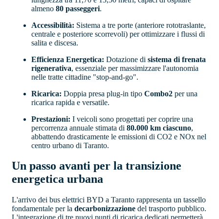
almeno
80 passeggeri
.
Accessibilità:
Sistema a tre porte (anteriore rototraslante,
centrale e posteriore scorrevoli) per ottimizzare i flussi di
salita e discesa.
Efficienza Energetica:
Dotazione di
sistema di frenata
rigenerativa
, essenziale per massimizzare l'autonomia
nelle tratte cittadine "stop-and-go".
Ricarica:
Doppia presa plug-in tipo
Combo2
per una
ricarica rapida e versatile.
Prestazioni:
I veicoli sono progettati per coprire una
percorrenza annuale stimata di
80.000 km ciascuno
,
abbattendo drasticamente le emissioni di CO2 e NOx nel
centro urbano di Taranto.
Un passo avanti per la transizione
energetica urbana
L'arrivo dei bus elettrici BYD a Taranto rappresenta un tassello
fondamentale per la
decarbonizzazione
del trasporto pubblico.
L'integrazione di tre nuovi punti di ricarica dedicati permetterà