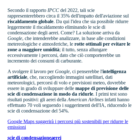
Secondo il rapporto
IPCC
del 2022, tali scie
rappresenterebbero circa il 35% dell'impatto dell'aviazione sul
riscaldamento globale
. Da qui l'idea che sia possibile ridurre
leggermente il riscaldamento eliminando le scie di
condensazione degli aerei. Come? La soluzione arriva da
Google
, che intenderebbe analizzare, in base alle condizioni
metereologiche e atmosferiche, le
rotte ottimali per evitare le
zone a maggiore umidità
; il tutto, senza allungare
eccessivamente i percorsi, dato che ciò comporterebbe un
incremento dei consumi di carburante.
A svolgere il lavoro per
Google
, ci penserebbe l'
intelligenza
artificiale
, che, raccogliendo immagini satellitari, dati
meteorologici, percorsi di volo e previsioni meteo, dovrebbe
essere in grado di sviluppare delle
mappe di previsione delle
scie di condensazione in modo da ridurle
. I primi test sono
risultati positivi: gli aerei della
American Airlines
infatti hanno
effettuato 70 voli seguendo i suggerimenti dell'IA, riducendo le
scie di condensazione del 54%.
Google Maps suggerirà i percorsi più sostenibili per ridurre le
emissioni
scie di condensazione
aerei