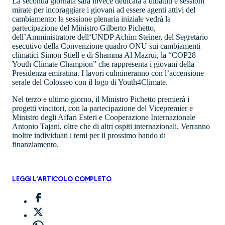
La seconda giornata sarà invece dedicata a dibattiti e sessioni
mirate per incoraggiare i giovani ad essere agenti attivi del
cambiamento: la sessione plenaria iniziale vedrà la
partecipazione del Ministro Gilberto Pichetto,
dell’Amministratore dell‘UNDP Achim Steiner, del Segretario
esecutivo della Convenzione quadro ONU sui cambiamenti
climatici Simon Stiell e di Shamma Al Mazrui, la “COP28
Youth Climate Champion” che rappresenta i giovani della
Presidenza emiratina. I lavori culmineranno con l’accensione
serale del Colosseo con il logo di Youth4Climate.
Nel terzo e ultimo giorno, il Ministro Pichetto premierà i
progetti vincitori, con la partecipazione del Vicepremier e
Ministro degli Affari Esteri e Cooperazione Internazionale
Antonio Tajani, oltre che di altri ospiti internazionali. Verranno
inoltre individuati i temi per il prossimo bando di
finanziamento.
LEGGI L'ARTICOLO COMPLETO