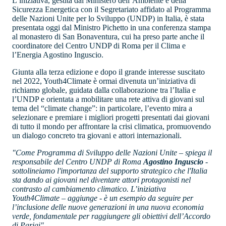
L’iniziativa, gestita dal Ministero dell’Ambiente e della
Sicurezza Energetica con il Segretariato affidato al Programma
delle Nazioni Unite per lo Sviluppo (UNDP) in Italia, è stata
presentata oggi dal Ministro Pichetto in una conferenza stampa
al monastero di San Bonaventura, cui ha preso parte anche il
coordinatore del Centro UNDP di Roma per il Clima e
l’Energia Agostino Inguscio.
Giunta alla terza edizione e dopo il grande interesse suscitato
nel 2022, Youth4Climate è ormai divenuta un’iniziativa di
richiamo globale, guidata dalla collaborazione tra l’Italia e
l’UNDP e orientata a mobilitare una rete attiva di giovani sul
tema del “climate change”: in particolare, l’evento mira a
selezionare e premiare i migliori progetti presentati dai giovani
di tutto il mondo per affrontare la crisi climatica, promuovendo
un dialogo concreto tra giovani e attori internazionali.
"Come Programma di Sviluppo delle Nazioni Unite – spiega il
responsabile del Centro UNDP di Roma
Agostino Inguscio
-
sottolineiamo l'importanza del supporto strategico che l'Italia
sta dando ai giovani nel diventare attori protagonisti nel
contrasto al cambiamento climatico. L’iniziativa
Youth4Climate – aggiunge - è un esempio da seguire per
l’inclusione delle nuove generazioni in una nuova economia
verde, fondamentale per raggiungere gli obiettivi dell’Accordo
di Parigi".