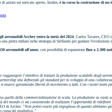
o di azioni sul mercato aperto. Inoltre
, è in corso la costruzione di u
night
gli aeromobili Archer entro la metà del 2024
. Carlos Tavares, CEO di
 una pietra miliare nella strategia di Stellantis per guidare l'evoluzione 
 650 aeromobili all'anno
, con possibilità di espansione
fino a 2.300 uni
 raggiungere l’obiettivo di iniziare la produzione scalabile degli aero
tnership stia definendo gli standard per lo sviluppo di una collaborazi
o si muove garantendo libertà di movimento a tutti. Con i nostri team pi
ma quello della commercializzazione in scala. La produzione su vasta sc
ità del mondo ci sta consentendo di realizzare l’opportunità di ridefinire
CEO di Archer.
“Non potrei essere più orgoglioso di quanto abbiamo già
a capacità produttiva.”