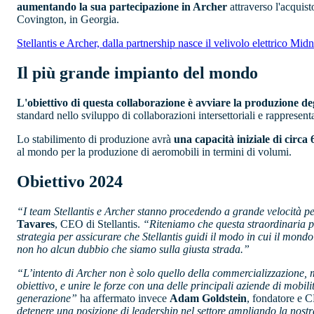
aumentando la sua partecipazione in Archer
attraverso l'acquist
Covington, in Georgia.
Stellantis e Archer, dalla partnership nasce il velivolo elettrico Mid
Il più grande impianto del mondo
L'obiettivo di questa collaborazione è avviare la produzione de
standard nello sviluppo di collaborazioni intersettoriali e rappresenta
Lo stabilimento di produzione avrà
una capacità iniziale di circa
al mondo per la produzione di aeromobili in termini di volumi.
Obiettivo 2024
“I team Stellantis e Archer stanno procedendo a grande velocità per
Tavares
, CEO di Stellantis.
“Riteniamo che questa straordinaria par
strategia per assicurare che Stellantis guidi il modo in cui il mond
non ho alcun dubbio che siamo sulla giusta strada.”
“L’intento di Archer non è solo quello della commercializzazione, 
obiettivo, e unire le forze con una delle principali aziende di mobil
generazione”
ha affermato invece
Adam Goldstein
, fondatore e 
detenere una posizione di leadership nel settore ampliando la nostr