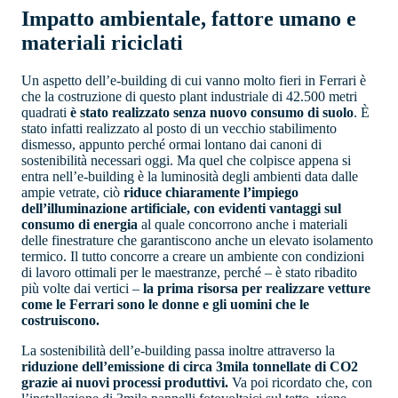
Impatto ambientale, fattore umano e
materiali riciclati
Un aspetto dell’e-building di cui vanno molto fieri in Ferrari è
che la costruzione di questo plant industriale di 42.500 metri
quadrati
è stato realizzato senza nuovo consumo di suolo
. È
stato infatti realizzato al posto di un vecchio stabilimento
dismesso, appunto perché ormai lontano dai canoni di
sostenibilità necessari oggi. Ma quel che colpisce appena si
entra nell’e-building è la luminosità degli ambienti data dalle
ampie vetrate, ciò
riduce chiaramente l’impiego
dell’illuminazione artificiale, con evidenti vantaggi sul
consumo di energia
al quale concorrono anche i materiali
delle finestrature che garantiscono anche un elevato isolamento
termico. Il tutto concorre a creare un ambiente con condizioni
di lavoro ottimali per le maestranze, perché – è stato ribadito
più volte dai vertici –
la prima risorsa per realizzare vetture
come le Ferrari sono le donne e gli uomini che le
costruiscono.
La sostenibilità dell’e-building passa inoltre attraverso la
riduzione dell’emissione di circa 3mila tonnellate di CO2
grazie ai nuovi processi produttivi.
Va poi ricordato che, con