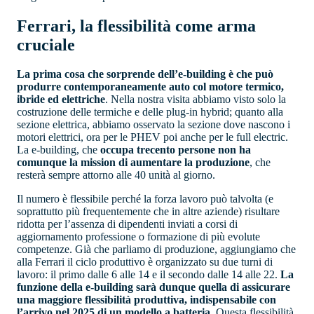
Ferrari, la flessibilità come arma
cruciale
La prima cosa che sorprende dell’e-building è che può
produrre contemporaneamente auto col motore termico,
ibride ed elettriche
. Nella nostra visita abbiamo visto solo la
costruzione delle termiche e delle plug-in hybrid; quanto alla
sezione elettrica, abbiamo osservato la sezione dove nascono i
motori elettrici, ora per le PHEV poi anche per le full electric.
La e-building, che
occupa trecento persone non ha
comunque la mission di aumentare la produzione
, che
resterà sempre attorno alle 40 unità al giorno.
Il numero è flessibile perché la forza lavoro può talvolta (e
soprattutto più frequentemente che in altre aziende) risultare
ridotta per l’assenza di dipendenti inviati a corsi di
aggiornamento professione o formazione di più evolute
competenze. Già che parliamo di produzione, aggiungiamo che
alla Ferrari il ciclo produttivo è organizzato su due turni di
lavoro: il primo dalle 6 alle 14 e il secondo dalle 14 alle 22.
La
funzione della e-building sarà dunque quella di assicurare
una maggiore flessibilità produttiva, indispensabile con
l’arrivo nel 2025 di un modello a batteria.
Questa flessibilità