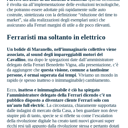
è rivolta sia all’implementazione delle evoluzioni tecnologiche,
che potranno essere adottate più rapidamente sulle auto
costruite, sintetizzata con la definizione “riduzione del time to
market”, sia alla realizzazioni degli esemplari unici che
assicurano alla Ferrari margini di utile a dir poco rilevanti.
Ferraristi ma soltanto in elettrico
Un bolide di Maranello, nell’immaginario collettivo viene
associato, al sound degli impareggiabili motori del
Cavallino
, ma dopo le spiegazioni date dall’amministratore
delegato della Ferrari Benedetto Vigna, alla presentazione, c’è
da aggiungere che
questa visione, comune a tantissime
persone, è ormai superata dai tempi
. Viviamo un mondo in
rapido (e spesso inatteso o inimmaginabile) cambiamento.
Ecco,
inatteso e inimmaginabile è ciò ha spiegato
l’amministratore delegato della Ferrari dicendo c’è un
pubblico disposto a diventare cliente Ferrari solo con
un’auto full electric
. La circostanza, chiaramente supportata
dalle indagini di mercato della Casa, a ben guardare non deve
stupire più di tanto, specie se si riflette su come l’escalation
della rivoluzione digitale ha creato tanti nuovi giovani super
ricchi resi tali appunto dalla rivoluzione stessa e pertanto dotati