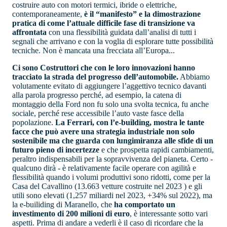
costruire auto con motori termici, ibride o elettriche,
contemporaneamente,
è il “manifesto” e la dimostrazione
pratica di come l’attuale difficile fase di transizione va
affrontata
con una flessibilità guidata dall’analisi di tutti i
segnali che arrivano e con la voglia di esplorare tutte possibilità
tecniche. Non è mancata una frecciata all’Europa...
Ci sono Costruttori che con le loro innovazioni hanno
tracciato la strada del progresso dell’automobile.
Abbiamo
volutamente evitato di aggiungere l’aggettivo tecnico davanti
alla parola progresso perché, ad esempio, la catena di
montaggio della Ford non fu solo una svolta tecnica, fu anche
sociale, perché rese accessibile l’auto vaste fasce della
popolazione.
La Ferrari, con l’e-building, mostra le tante
facce che può avere una strategia industriale non solo
sostenibile ma che guarda con lungimiranza alle sfide di un
futuro pieno di incertezze
e che prospetta rapidi cambiamenti,
peraltro indispensabili per la sopravvivenza del pianeta. Certo -
qualcuno dirà - è relativamente facile operare con agilità e
flessibilità quando i volumi produttivi sono ridotti, come per la
Casa del Cavallino (13.663 vetture costruite nel 2023 ) e gli
utili sono elevati (1,257 miliardi nel 2023, +34% sul 2022), ma
la e-builiding di Maranello, che
ha comportato un
investimento di 200 milioni di euro
, è interessante sotto vari
aspetti. Prima di andare a vederli è il caso di ricordare che la