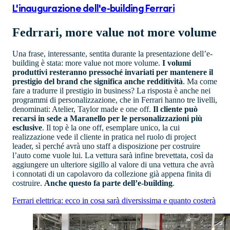
L'inaugurazione dell'e-building Ferrari
Fedrrari, more value not more volume
Una frase, interessante, sentita durante la presentazione dell’e-
building è stata: more value not more volume.
I volumi
produttivi resteranno pressoché invariati per mantenere il
prestigio del brand che significa anche redditività
. Ma come
fare a tradurre il prestigio in business? La risposta è anche nei
programmi di personalizzazione, che in Ferrari hanno tre livelli,
denominati: Atelier, Taylor made e one off.
Il cliente può
recarsi in sede a Maranello per le personalizzazioni più
esclusive
. Il top è la one off, esemplare unico, la cui
realizzazione vede il cliente in pratica nel ruolo di project
leader, sì perché avrà uno staff a disposizione per costruire
l’auto come vuole lui. La vettura sarà infine brevettata, così da
aggiungere un ulteriore sigillo al valore di una vettura che avrà
i connotati di un capolavoro da collezione già appena finita di
costruire.
Anche questo fa parte dell’e-building
.
Ferrari elettrica: ecco in cosa sarà diversissima e quanto costerà