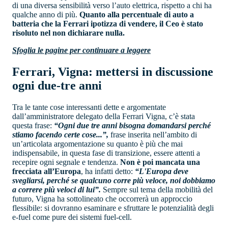
di una diversa sensibilità verso l’auto elettrica, rispetto a chi ha
qualche anno di più.
Quanto alla percentuale di auto a
batteria che la Ferrari ipotizza di vendere, il Ceo è stato
risoluto nel non dichiarare nulla.
Sfoglia le pagine per continuare a leggere
Ferrari, Vigna: mettersi in discussione
ogni due-tre anni
Tra le tante cose interessanti dette e argomentate
dall’amministratore delegato della Ferrari Vigna, c’è stata
questa frase:
“Ogni due tre anni bisogna domandarsi perché
stiamo facendo certe cose...”,
frase inserita nell’ambito di
un’articolata argomentazione su quanto è più che mai
indispensabile, in questa fase di transizione, essere attenti a
recepire ogni segnale e tendenza.
Non è poi mancata una
frecciata all’Europa
, ha infatti detto:
“L'Europa deve
svegliarsi, perché se qualcuno corre più veloce, noi dobbiamo
a correre più veloci di lui”.
Sempre sul tema della mobilità del
futuro, Vigna ha sottolineato che occorrerà un approccio
flessibile: si dovranno esaminare e sfruttare le potenzialità degli
e-fuel come pure dei sistemi fuel-cell.