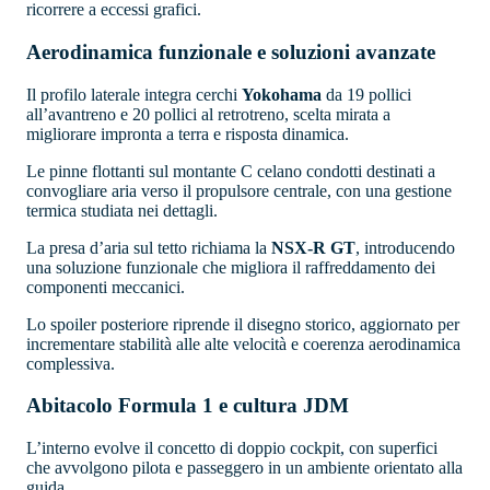
ricorrere a eccessi grafici.
Aerodinamica funzionale e soluzioni avanzate
Il profilo laterale integra cerchi
Yokohama
da 19 pollici
all’avantreno e 20 pollici al retrotreno, scelta mirata a
migliorare impronta a terra e risposta dinamica.
Le pinne flottanti sul montante C celano condotti destinati a
convogliare aria verso il propulsore centrale, con una gestione
termica studiata nei dettagli.
La presa d’aria sul tetto richiama la
NSX-R GT
, introducendo
una soluzione funzionale che migliora il raffreddamento dei
componenti meccanici.
Lo spoiler posteriore riprende il disegno storico, aggiornato per
incrementare stabilità alle alte velocità e coerenza aerodinamica
complessiva.
Abitacolo Formula 1 e cultura JDM
L’interno evolve il concetto di doppio cockpit, con superfici
che avvolgono pilota e passeggero in un ambiente orientato alla
guida.