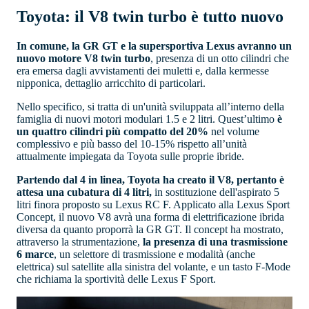
Toyota: il V8 twin turbo è tutto nuovo
In comune, la GR GT e la supersportiva Lexus avranno un
nuovo motore V8 twin turbo
, presenza di un otto cilindri che
era emersa dagli avvistamenti dei muletti e, dalla kermesse
nipponica, dettaglio arricchito di particolari.
Nello specifico, si tratta di un'unità sviluppata all’interno della
famiglia di nuovi motori modulari 1.5 e 2 litri. Quest’ultimo
è
un quattro cilindri più compatto del 20%
nel volume
complessivo e più basso del 10-15% rispetto all’unità
attualmente impiegata da Toyota sulle proprie ibride.
Partendo dal 4 in linea, Toyota ha creato il V8, pertanto è
attesa una cubatura di 4 litri,
in sostituzione dell'aspirato 5
litri finora proposto su Lexus RC F. Applicato alla Lexus Sport
Concept, il nuovo V8 avrà una forma di elettrificazione ibrida
diversa da quanto proporrà la GR GT. Il concept ha mostrato,
attraverso la strumentazione,
la presenza di una trasmissione
6 marce
, un selettore di trasmissione e modalità (anche
elettrica) sul satellite alla sinistra del volante, e un tasto F-Mode
che richiama la sportività delle Lexus F Sport.