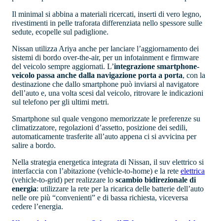
Il minimal si abbina a materiali ricercati, inserti di vero legno,
rivestimenti in pelle traforata differenziata nello spessore sulle
sedute, ecopelle sul padiglione.
Nissan utilizza Ariya anche per lanciare l’aggiornamento dei
sistemi di bordo over-the-air, per un infotainment e firmware
del veicolo sempre aggiornati. L’
integrazione smartphone-
veicolo passa anche dalla navigazione porta a porta
, con la
destinazione che dallo smartphone può inviarsi al navigatore
dell’auto e, una volta scesi dal veicolo, ritrovare le indicazioni
sul telefono per gli ultimi metri.
Smartphone sul quale vengono memorizzate le preferenze su
climatizzatore, regolazioni d’assetto, posizione dei sedili,
automaticamente trasferite all’auto appena ci si avvicina per
salire a bordo.
Nella strategia energetica integrata di Nissan, il suv elettrico si
interfaccia con l’abitazione (vehicle-to-home) e la rete
elettrica
(vehicle-to-grid) per realizzare lo
scambio bidirezionale di
energia
: utilizzare la rete per la ricarica delle batterie dell’auto
nelle ore più “convenienti” e di bassa richiesta, viceversa
cedere l’energia.