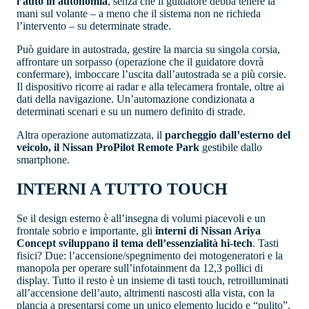
l’auto in autonomia
, senza che il guidatore debba tenere la
mani sul volante – a meno che il sistema non ne richieda
l’intervento – su determinate strade.
Può guidare in autostrada, gestire la marcia su singola corsia,
affrontare un sorpasso (operazione che il guidatore dovrà
confermare), imboccare l’uscita dall’autostrada se a più corsie.
Il dispositivo ricorre ai radar e alla telecamera frontale, oltre ai
dati della navigazione. Un’automazione condizionata a
determinati scenari e su un numero definito di strade.
Altra operazione automatizzata, il
parcheggio dall’esterno del
veicolo, il Nissan ProPilot Remote Park
gestibile dallo
smartphone.
INTERNI A TUTTO TOUCH
Se il design esterno è all’insegna di volumi piacevoli e un
frontale sobrio e importante, gli
interni di Nissan Ariya
Concept sviluppano il tema dell’essenzialità hi-tech
. Tasti
fisici? Due: l’accensione/spegnimento dei motogeneratori e la
manopola per operare sull’infotainment da 12,3 pollici di
display. Tutto il resto è un insieme di tasti touch, retroilluminati
all’accensione dell’auto, altrimenti nascosti alla vista, con la
plancia a presentarsi come un unico elemento lucido e “pulito”.