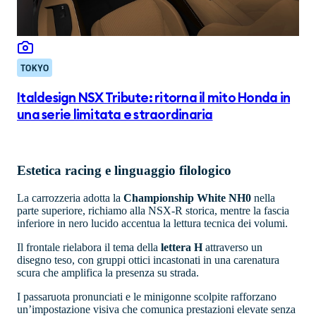
TOKYO
Italdesign NSX Tribute: ritorna il mito Honda in
una serie limitata e straordinaria
Estetica racing e linguaggio filologico
La carrozzeria adotta la
Championship White NH0
nella
parte superiore, richiamo alla NSX-R storica, mentre la fascia
inferiore in nero lucido accentua la lettura tecnica dei volumi.
Il frontale rielabora il tema della
lettera
H
attraverso un
disegno teso, con gruppi ottici incastonati in una carenatura
scura che amplifica la presenza su strada.
I passaruota pronunciati e le minigonne scolpite rafforzano
un’impostazione visiva che comunica prestazioni elevate senza