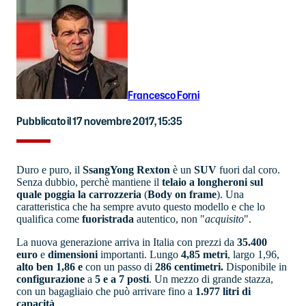
Francesco Forni
Pubblicato il 17 novembre 2017, 15:35
Duro e puro, il
SsangYong Rexton
è un
SUV
fuori dal coro.
Senza dubbio, perchè mantiene il
telaio a longheroni sul
quale poggia la carrozzeria
(
Body on frame
). Una
caratteristica che ha sempre avuto questo modello e che lo
qualifica come
fuoristrada
autentico, non "
acquisito
".
La nuova generazione arriva in Italia con prezzi da
35.400
euro
e
dimensioni
importanti. Lungo
4,85 metri
, largo 1,96,
alto ben 1,86 e
con un passo di
286 centimetri.
Disponibile in
configurazione
a
5 e a 7 posti
. Un mezzo di grande stazza,
con un bagagliaio che può arrivare fino a
1.977 litri di
capacità
.