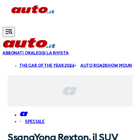
Vai al contenuto principale
ABBONATI ORA
LEGGI LA RIVISTA
ALDI
THE CAR OF THE YEAR 2026
AUTO ROADSHOW MOUNTAIN
SPECIALE
SsangYong Rexton, il SUV