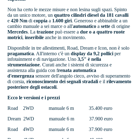
Non ha certo le mezze misure e non lesina sugli spazi. Spinto
da un unico motore, un
quattro cilindri diesel da 181 cavalli
e
420 Nm
di
coppia
a
1.600 giri
. Generoso e abbinabile a un
cambio manuale a sei marce o all'
automatico
a
sette
di origine
Mercedes
. La
trazione
può essere a
due o a quattro ruote
motrici
,
inseribile
anche in movimento.
Disponibile in tre allestimenti, Road, Dream e Icon, non è solo
pragamatica
. All'interno c'è un
display
da 9,2 pollici
per
infotainment e di navigazione. Uno
3,5" è nella
strumentazione
. Curati anche i sistemi di sicurezza e
assistenza alla guida con f
renata automatica
d'emergenza
sensore dell'angolo cieco, avviso di superamento
di corsia,
riconoscimento dei segnali stradali
e il
rilevamento
posteriore degli ostacoli
.
Ecco le versioni e i prezzi
Road 2WD manuale 6 m 35.400 euro
Dream 2WD manuale 6 m 37.900 euro
Road 4WD manuale 6 m 37.900 euro