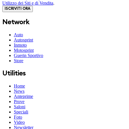
Utilizzo dei Siti e di Vendita
.
ISCRIVITI ORA
Network
Auto
Autosprint
Inmoto
Motosprint
Guerin Sportivo
Store
Utilities
Home
News
Anteprime
Prove
Saloni
Speciali
Foto
Video
Newsletter