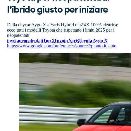
l’ibrido giusto per iniziare
Dalla citycar Aygo X a Yaris Hybrid e bZ4X 100% elettrica:
ecco tutti i modelli Toyota che rispettano i limiti 2025 per i
neopatentati
toyota
neopatentati
Top 5
Toyota Yaris
Toyota Aygo X
https://www.google.com/preferences/source?q=auto.it
,
auto