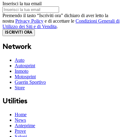
Inserisci la tua email
Premendo il tasto “Iscriviti ora” dichiaro di aver letto la
nostra
Privacy Policy
e di accettare le
Condizioni Generali di
Utilizzo dei Siti e di Vendita
.
ISCRIVITI ORA
Network
Auto
Autosprint
Inmoto
Motosprint
Guerin Sportivo
Store
Utilities
Home
News
Anteprime
Prove
Saloni