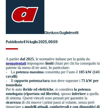
Gianluca Guglielmotti
Pubblicato il 14 luglio 2025, 09:59
A partire
dal 2025
, le normative italiane per la guida da
neopatentati
impongono
limiti
chiari per chi ha conseguito la
patente da meno di tre anni. In particolare:
- La
potenza massima
consentita per l’auto è
105 kW (143
cavalli)
- Il r
apporto potenza/tara
non deve superare i
75 kW per
tonnellata
Per le auto
ibride ed elettriche
, si considera
la potenza
omologata (riportata sul libretto)
, spesso
inferiore
a quella
di sistema. Questi vincoli sono pensati per garantire la
sicurezza
di chi muove i primi passi al volante, senza però
rinunciare a
modelli attuali, confortevoli e con dispositivi di