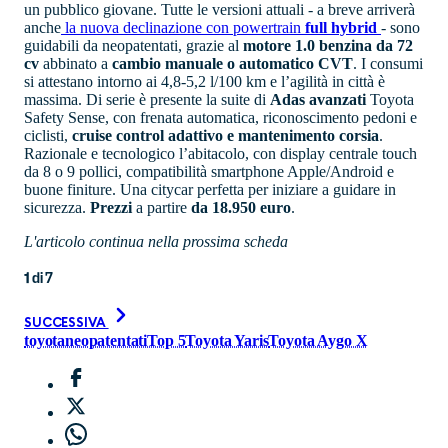
un pubblico giovane. Tutte le versioni attuali - a breve arriverà
anche
la nuova declinazione con powertrain
full hybrid
- sono
guidabili da neopatentati, grazie al
motore 1.0 benzina da 72
cv
abbinato a
cambio manuale o automatico CVT
. I consumi
si attestano intorno ai 4,8-5,2 l/100 km e l’agilità in città è
massima. Di serie è presente la suite di
Adas avanzati
Toyota
Safety Sense, con frenata automatica, riconoscimento pedoni e
ciclisti,
cruise control adattivo e mantenimento corsia
.
Razionale e tecnologico l’abitacolo, con display centrale touch
da 8 o 9 pollici, compatibilità smartphone Apple/Android e
buone finiture. Una citycar perfetta per iniziare a guidare in
sicurezza.
Prezzi
a partire
da 18.950 euro
.
L'articolo continua nella prossima scheda
1
di
7
SUCCESSIVA
toyota
neopatentati
Top 5
Toyota Yaris
Toyota Aygo X