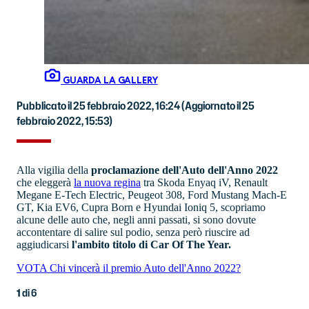
GUARDA LA GALLERY
Pubblicato il 25 febbraio 2022, 16:24
(Aggiornato il 25
febbraio 2022, 15:53)
Alla vigilia della
proclamazione dell'Auto dell'Anno 2022
che eleggerà
la nuova regina
tra Skoda Enyaq iV, Renault
Megane E-Tech Electric, Peugeot 308, Ford Mustang Mach-E
GT, Kia EV6, Cupra Born e Hyundai Ioniq 5, scopriamo
alcune delle auto che, negli anni passati, si sono dovute
accontentare di salire sul podio, senza però riuscire ad
aggiudicarsi
l'ambito titolo di Car Of The Year.
VOTA Chi vincerà il premio Auto dell'Anno 2022?
1
di
6