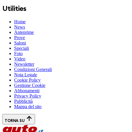
Utilities
Home
News
Anteprime
Prove
Saloni
Speciali
Foto
Video
Newsletter
Condizioni Generali
Nota Legale
Cookie Policy
Gestione Cookie
Abbonamenti
Privacy Policy
Pubblicità
Mappa del sito
TORNA SU