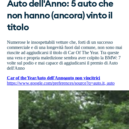
Auto dell'Anno: 5 auto che
non hanno (ancora) vinto il
titolo
Numerose le insospettabili vetture che, forti di un successo
commerciale e di una longevità fuori dal comune, non sono mai
riuscite ad aggiudicarsi il titolo di Car Of The Year. Tra queste
una vera e propria maledizione sembra aver colpito la BMW: 7
volte sul podio e mai capace di aggiudicarsi il premio di Auto
dell'Anno
Car of the Year
Auto dell'Anno
auto non vincitrici
https://www.google.com/preferences/source?q=auto.it
,
auto