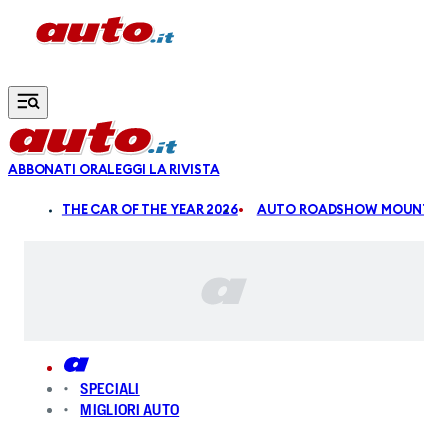
Vai al contenuto principale
ABBONATI ORA
LEGGI LA RIVISTA
ALDI
THE CAR OF THE YEAR 2026
AUTO ROADSHOW MOUNTAIN
SPECIALI
MIGLIORI AUTO