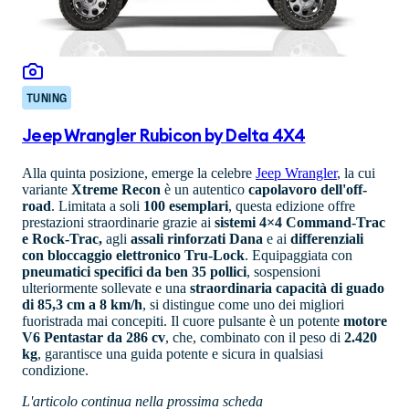
TUNING
Jeep Wrangler Rubicon by Delta 4X4
Alla quinta posizione, emerge la celebre
Jeep Wrangler
, la cui
variante
Xtreme Recon
è un autentico
capolavoro dell'off-
road
. Limitata a soli
100 esemplari
, questa edizione offre
prestazioni straordinarie grazie ai
sistemi 4×4 Command-Trac
e Rock-Trac,
agli
assali rinforzati Dana
e ai
differenziali
con bloccaggio elettronico Tru-Lock
. Equipaggiata con
pneumatici specifici da ben 35 pollici
, sospensioni
ulteriormente sollevate e una
straordinaria capacità di guado
di 85,3 cm a 8 km/h
, si distingue come uno dei migliori
fuoristrada mai concepiti. Il cuore pulsante è un potente
motore
V6 Pentastar da 286 cv
, che, combinato con il peso di
2.420
kg
, garantisce una guida potente e sicura in qualsiasi
condizione.
L'articolo continua nella prossima scheda