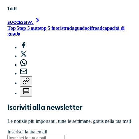
1
di
6
SUCCESSIVA
Top 5
top 5 auto
top 5 fuoristrada
guado
offroad
capacità di
guado
Iscriviti alla newsletter
Le notizie più importanti, tutte le settimane, gratis nella tua mail
Inserisci la tua email