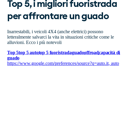
Top 5, i migliori fuoristrada
per affrontare un guado
Inarrestabili, i veicoli 4X4 (anche elettrici) possono
letteralmente salvarci la vita in situazioni critiche come le
alluvioni. Ecco i più notevoli
Top 5
top 5 auto
top 5 fuoristrada
guado
offroad
capacità di
guado
https://www.google.com/preferences/source?q=auto.it
,
auto