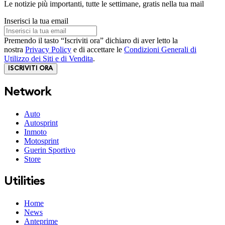
Le notizie più importanti, tutte le settimane, gratis nella tua mail
Inserisci la tua email
Premendo il tasto “Iscriviti ora” dichiaro di aver letto la
nostra
Privacy Policy
e di accettare le
Condizioni Generali di
Utilizzo dei Siti e di Vendita
.
ISCRIVITI ORA
Network
Auto
Autosprint
Inmoto
Motosprint
Guerin Sportivo
Store
Utilities
Home
News
Anteprime