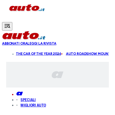
Vai al contenuto principale
ABBONATI ORA
LEGGI LA RIVISTA
ALDI
THE CAR OF THE YEAR 2026
AUTO ROADSHOW MOUNTAIN
SPECIALI
MIGLIORI AUTO