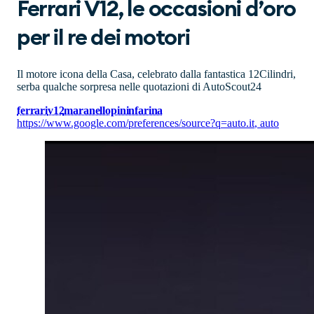
Ferrari V12, le occasioni d’oro
per il re dei motori
Il motore icona della Casa, celebrato dalla fantastica 12Cilindri,
serba qualche sorpresa nelle quotazioni di AutoScout24
ferrari
v12
maranello
pininfarina
https://www.google.com/preferences/source?q=auto.it
,
auto