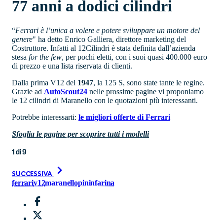
77 anni a dodici cilindri
“
Ferrari è l’unica a volere e potere sviluppare un motore del
genere
" ha detto Enrico Galliera, direttore marketing del
Costruttore. Infatti al 12Cilindri è stata definita dall’azienda
stesa
for the few
, per pochi eletti, con i suoi quasi 400.000 euro
di prezzo e una lista riservata di clienti.
Dalla prima V12 del
1947
, la 125 S, sono state tante le regine.
Grazie ad
AutoScout24
nelle prossime pagine vi proponiamo
le 12 cilindri di Maranello con le quotazioni più interessanti.
Potrebbe interessarti:
le migliori offerte di Ferrari
Sfoglia le pagine per scoprire tutti i modelli
1
di
9
SUCCESSIVA
ferrari
v12
maranello
pininfarina