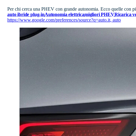
Per chi cerca una PHEV con grande autonomia. Ecco quelle con più r
auto ibride plug-in
Autonomia elettrica
migliori PHEV
Ricarica v
https://www.google.com/preferences/source?q=auto.it
,
auto