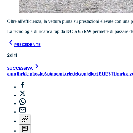
Oltre all'efficienza, la vettura punta su prestazioni elevate con una
La tecnologia di ricarica rapida
DC a 65 kW
permette di passare d
PRECEDENTE
2
di
11
SUCCESSIVA
auto ibride plug-in
Autonomia elettrica
migliori PHEV
Ricarica v