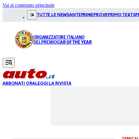
Vai al contenuto principale
TUTTE LE NEWS
ANTEPRIME
PROVE
PRIMO TEST
SP
ORGANIZZATORE ITALIANO
DEL PREMIO
CAR OF THE YEAR
ABBONATI ORA
LEGGI LA RIVISTA
TEMI CAL