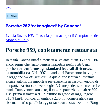
TUNING
Porsche 959 "reimagined" by Canepa"
Lancia Stratos HF: all’asta la prima auto per il Campionato del
Mondo di Rally
Porsche 959, copletamente restaurata
In realtà Canepa riuscì a mettersi al volante di un 959 nel 1987,
ancor prima che l'auto venisse importata negli Stati Uniti,
poichè
non conforme agli standard federali di sicurezza
automobilistica
. Nel 1997, quando nel Paese entrò in vigore
la legge "
Show or Display
", la quale consentiva di esentare
alcune automobili importate privatamente in caso di veicolo di
"importanza storica o tecnologica", Canepa decise di metterci e
mani. Tutto venne cambiato, il motore potenziato in
oltre 800
CV
: prima si trattava di un biturbo in grado di raggiungere
313,9 km/h, poi con un'unità da 2,85 litri completata da un
sistema biturbo parallelo aggiornato con assistenze turbo Borg-