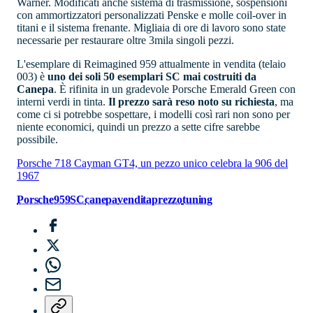
Warner. Modificati anche sistema di trasmissione, sospensioni
con ammortizzatori personalizzati Penske e molle coil-over in
titani e il sistema frenante. Migliaia di ore di lavoro sono state
necessarie per restaurare oltre 3mila singoli pezzi.
L'esemplare di Reimagined 959 attualmente in vendita (telaio
003) è
uno dei soli 50 esemplari SC mai costruiti da
Canepa
. È rifinita in un gradevole Porsche Emerald Green con
interni verdi in tinta.
Il prezzo sarà reso noto su richiesta
, ma
come ci si potrebbe sospettare, i modelli così rari non sono per
niente economici, quindi un prezzo a sette cifre sarebbe
possibile.
Porsche 718 Cayman GT4, un pezzo unico celebra la 906 del
1967
Porsche959SC
canepa
vendita
prezzo
tuning