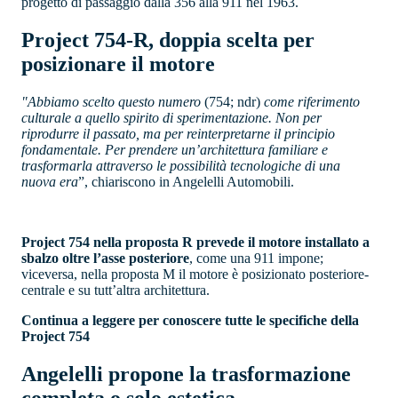
progetto di passaggio dalla 356 alla 911 nel 1963.
Project 754-R, doppia scelta per
posizionare il motore
"Abbiamo scelto questo numero
(754; ndr)
come riferimento
culturale a quello spirito di sperimentazione. Non per
riprodurre il passato, ma per reinterpretarne il principio
fondamentale. Per prendere un’architettura familiare e
trasformarla attraverso le possibilità tecnologiche di una
nuova era
”, chiariscono in Angelelli Automobili.
Project 754 nella proposta R prevede il motore installato a
sbalzo oltre l’asse posteriore
, come una 911 impone;
viceversa, nella proposta M il motore è posizionato posteriore-
centrale e su tutt’altra architettura.
Continua a leggere per conoscere tutte le specifiche della
Project 754
Angelelli propone la trasformazione
completa o solo estetica