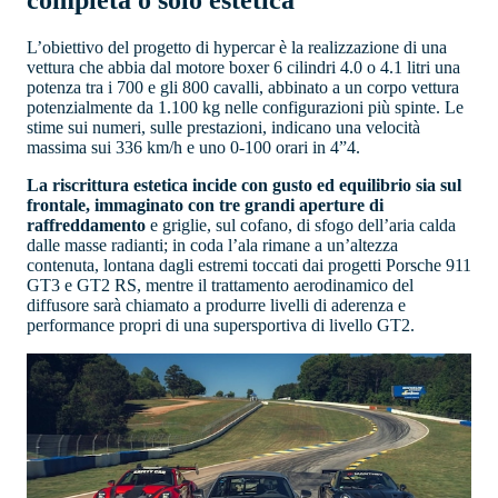
L’obiettivo del progetto di hypercar è la realizzazione di una
vettura che abbia dal motore boxer 6 cilindri 4.0 o 4.1 litri una
potenza tra i 700 e gli 800 cavalli, abbinato a un corpo vettura
potenzialmente da 1.100 kg nelle configurazioni più spinte. Le
stime sui numeri, sulle prestazioni, indicano una velocità
massima sui 336 km/h e uno 0-100 orari in 4”4.
La riscrittura estetica incide con gusto ed equilibrio sia sul
frontale, immaginato con tre grandi aperture di
raffreddamento
e griglie, sul cofano, di sfogo dell’aria calda
dalle masse radianti; in coda l’ala rimane a un’altezza
contenuta, lontana dagli estremi toccati dai progetti Porsche 911
GT3 e GT2 RS, mentre il trattamento aerodinamico del
diffusore sarà chiamato a produrre livelli di aderenza e
performance propri di una supersportiva di livello GT2.