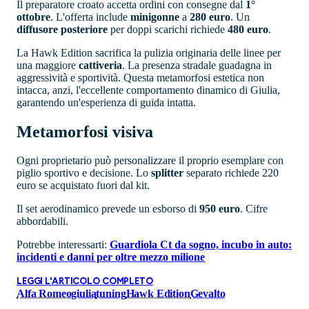
Il preparatore croato accetta ordini con consegne dal
1°
ottobre
. L'offerta include
minigonne
a
280 euro
. Un
diffusore
posteriore
per doppi scarichi richiede
480 euro
.
La Hawk Edition sacrifica la pulizia originaria delle linee per
una maggiore
cattiveria
. La presenza stradale guadagna in
aggressività e sportività. Questa metamorfosi estetica non
intacca, anzi, l'eccellente comportamento dinamico di Giulia,
garantendo un'esperienza di guida intatta.
Metamorfosi visiva
Ogni proprietario può personalizzare il proprio esemplare con
piglio sportivo e decisione. Lo
splitter
separato richiede 220
euro se acquistato fuori dal kit.
Il set aerodinamico prevede un esborso di
950 euro
. Cifre
abbordabili.
Potrebbe interessarti:
Guardiola Ct da sogno, incubo in auto:
incidenti e danni per oltre mezzo milione
LEGGI L'ARTICOLO COMPLETO
Alfa Romeo
giulia
tuning
Hawk Edition
Gevalto