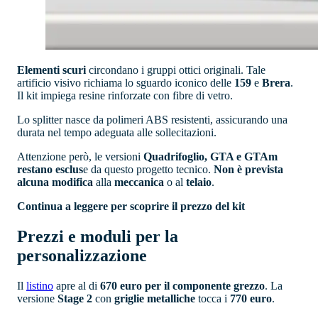
Elementi scuri
circondano i gruppi ottici originali. Tale
artificio visivo richiama lo sguardo iconico delle
159
e
Brera
.
Il kit impiega resine rinforzate con fibre di vetro.
Lo splitter nasce da polimeri ABS resistenti, assicurando una
durata nel tempo adeguata alle sollecitazioni.
Attenzione però, le versioni
Quadrifoglio, GTA e GTAm
restano esclus
e da questo progetto tecnico.
Non è prevista
alcuna modifica
alla
meccanica
o al
telaio
.
Continua a leggere per scoprire il prezzo del kit
Prezzi e moduli per la
personalizzazione
Il
listino
apre al di
670 euro per il componente grezzo
. La
versione
Stage 2
con
griglie
metalliche
tocca i
770 euro
.