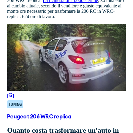
206 WRC-replica.
La richiesta di 25.000 sterline
, 30 mila euro
al cambio attuale, secondo il venditore è giusto equivalente al
monte ore necessario per trasformare la 206 RC in WRC-
replica: 624 ore di lavoro.
TUNING
Peugeot 206 WRC replica
Quanto costa trasformare un'auto in