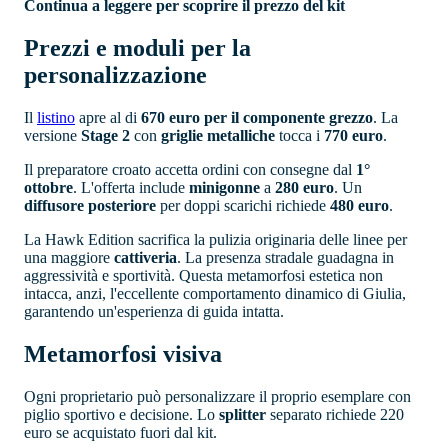
Continua a leggere per scoprire il prezzo del kit
Prezzi e moduli per la
personalizzazione
Il
listino
apre al di
670 euro per il componente grezzo
. La
versione
Stage 2
con
griglie
metalliche
tocca i
770 euro
.
Il preparatore croato accetta ordini con consegne dal
1°
ottobre
. L'offerta include
minigonne
a
280 euro
. Un
diffusore
posteriore
per doppi scarichi richiede
480 euro
.
La Hawk Edition sacrifica la pulizia originaria delle linee per
una maggiore
cattiveria
. La presenza stradale guadagna in
aggressività e sportività. Questa metamorfosi estetica non
intacca, anzi, l'eccellente comportamento dinamico di Giulia,
garantendo un'esperienza di guida intatta.
Metamorfosi visiva
Ogni proprietario può personalizzare il proprio esemplare con
piglio sportivo e decisione. Lo
splitter
separato richiede 220
euro se acquistato fuori dal kit.