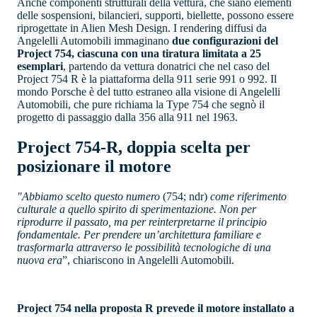
Anche componenti strutturali della vettura, che siano elementi
delle sospensioni, bilancieri, supporti, biellette, possono essere
riprogettate in Alien Mesh Design. I rendering diffusi da
Angelelli Automobili immaginano
due configurazioni del
Project 754, ciascuna con una tiratura limitata a 25
esemplari
, partendo da vettura donatrici che nel caso del
Project 754 R è la piattaforma della 911 serie 991 o 992. Il
mondo Porsche è del tutto estraneo alla visione di Angelelli
Automobili, che pure richiama la Type 754 che segnò il
progetto di passaggio dalla 356 alla 911 nel 1963.
Project 754-R, doppia scelta per
posizionare il motore
"Abbiamo scelto questo numero
(754; ndr)
come riferimento
culturale a quello spirito di sperimentazione. Non per
riprodurre il passato, ma per reinterpretarne il principio
fondamentale. Per prendere un’architettura familiare e
trasformarla attraverso le possibilità tecnologiche di una
nuova era
”, chiariscono in Angelelli Automobili.
Project 754 nella proposta R prevede il motore installato a