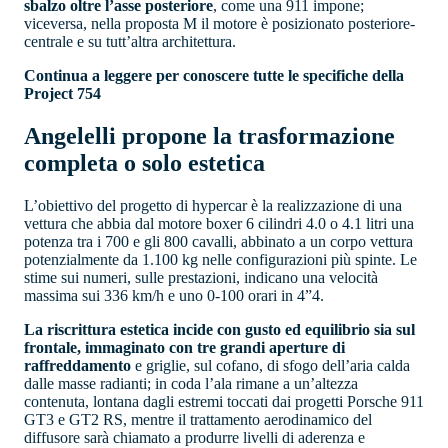
sbalzo oltre l’asse posteriore
, come una 911 impone;
viceversa, nella proposta M il motore è posizionato posteriore-
centrale e su tutt’altra architettura.
Continua a leggere per conoscere tutte le specifiche della
Project 754
Angelelli propone la trasformazione
completa o solo estetica
L’obiettivo del progetto di hypercar è la realizzazione di una
vettura che abbia dal motore boxer 6 cilindri 4.0 o 4.1 litri una
potenza tra i 700 e gli 800 cavalli, abbinato a un corpo vettura
potenzialmente da 1.100 kg nelle configurazioni più spinte. Le
stime sui numeri, sulle prestazioni, indicano una velocità
massima sui 336 km/h e uno 0-100 orari in 4”4.
La riscrittura estetica incide con gusto ed equilibrio sia sul
frontale, immaginato con tre grandi aperture di
raffreddamento
e griglie, sul cofano, di sfogo dell’aria calda
dalle masse radianti; in coda l’ala rimane a un’altezza
contenuta, lontana dagli estremi toccati dai progetti Porsche 911
GT3 e GT2 RS, mentre il trattamento aerodinamico del
diffusore sarà chiamato a produrre livelli di aderenza e