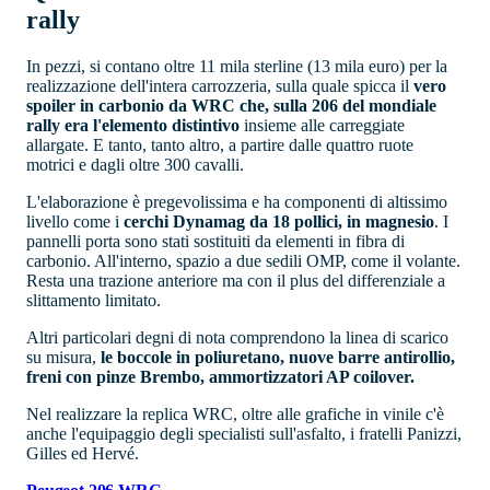
rally
In pezzi, si contano oltre 11 mila sterline (13 mila euro) per la
realizzazione dell'intera carrozzeria, sulla quale spicca il
vero
spoiler in carbonio da WRC che, sulla 206 del mondiale
rally era l'elemento distintivo
insieme alle carreggiate
allargate. E tanto, tanto altro, a partire dalle quattro ruote
motrici e dagli oltre 300 cavalli.
L'elaborazione è pregevolissima e ha componenti di altissimo
livello come i
cerchi Dynamag da 18 pollici, in magnesio
. I
pannelli porta sono stati sostituiti da elementi in fibra di
carbonio. All'interno, spazio a due sedili OMP, come il volante.
Resta una trazione anteriore ma con il plus del differenziale a
slittamento limitato.
Altri particolari degni di nota comprendono la linea di scarico
su misura,
le boccole in poliuretano, nuove barre antirollio,
freni con pinze Brembo, ammortizzatori AP coilover.
Nel realizzare la replica WRC, oltre alle grafiche in vinile c'è
anche l'equipaggio degli specialisti sull'asfalto, i fratelli Panizzi,
Gilles ed Hervé.