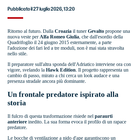
Pubblicato il 27 luglio 2026, 13:20
Ritorno al futuro. Dalla
Croazia
il tuner
Gevalto
propone una
nuova veste per
Alfa Romeo Giulia
, che dall'esordio della
Quadrifoglio il 24 giugno 2015 esternamente, a parte
l'adozione dei fari led a tre moduli, non è mai stata stravolta
nello stile.
Il preparatore sull'altra sponda dell'Adriatico interviene ora con
vigore, svelando la
Hawk Edition
. Il progetto rappresenta un
cambio di passo, mirato a chi cerca un look audace e una
presenza stradale ancora più dominante.
Un frontale predatore ispirato alla
storia
Il fulcro di questa trasformazione risiede nel
paraurti
anteriore
inedito. La sua forma evoca il profilo di un rapace
predatore.
Le bocche di ventilazione a nido d'ape garantiscono un