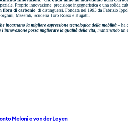
ospaziale. Proprio innovazione, precisione ingegneristica e una solida cu
in fibra di carbonio
, di distinguersi. Fondata nel 1993 da Fabrizio Ippol
orghini, Maserati, Scuderia Toro Rosso e Bugatti.
che incarnano la migliore espressione tecnologica della mobilità
–
ha c
nnovazione possa migliorare la qualità della vita
, mantenendo un eq
ronto Meloni e von der Leyen