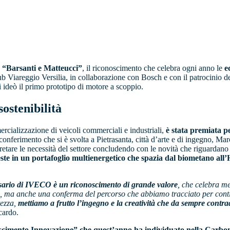
 “Barsanti e Matteucci”
, il riconoscimento che celebra ogni anno le
e
lub Viareggio Versilia, in collaborazione con Bosch e con il patrocinio
 ideò il primo prototipo di motore a scoppio.
sostenibilità
rcializzazione di veicoli commerciali e industriali,
è stata premiata pe
 conferimento che si è svolta a Pietrasanta, città d’arte e di ingegno, 
erpretare le necessità del settore concludendo con le novità che riguarda
te in un portafoglio multienergetico che spazia dal biometano all’H
rsario di IVECO è un riconoscimento di grande valore
, che celebra m
ia, ma anche una conferma del percorso che abbiamo tracciato per cont
tezza,
mettiamo a frutto l’ingegno e la creatività che da sempre contrad
cardo.
onoscimento Innovazione” che quest’anno ha individuato nella Carb