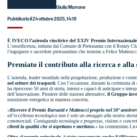
Giulia Marrone
Pubblicato il 24 ottobre 2025, 14:19
È IVECO l’azienda vincitrice del XXIV Premio Internazionale
L’onorificenza, istituita dal Comune di Pietrasanta con il Rotary C
l’ingegnere e sacerdote pietrasantino che insieme a Felice Matteucci
Premiato il contributo alla ricerca e alla 
L’azienda, leader mondiale nella progettazione, produzione e comme
nel settore dei trasporti
. Con l’occasione, durante la cerimonia di
ha ripercorso 50 anni di storia, intensi e capaci di anticipare e int
dell’innovazione. Pioniere delle trazioni alternative,
il Gruppo inves
transizione energetica in maniera concreta.
«
Ricevere il Premio Barsanti e Matteucci proprio nel 50º annive
all’eccellenza tecnologica non è solo un omaggio alla nostra stor
commerciali. Coniugando tecnologia e progresso, visione e concre
clienti la qualità che si aspettano e meritano
.»
ha commentato Lic
Oltre al premio principale, è stato consegnato anche il “Ric