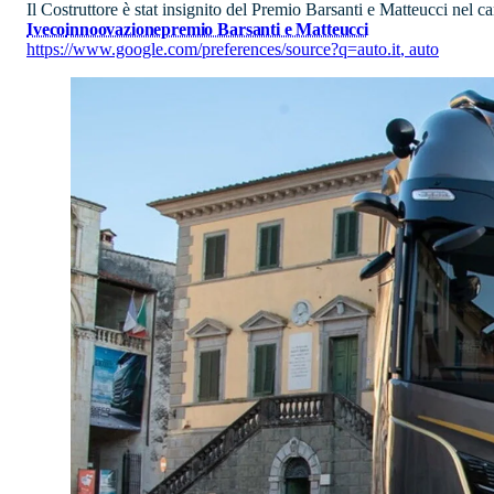
Il Costruttore è stat insignito del Premio Barsanti e Matteucci nel 
Iveco
innoovazione
premio Barsanti e Matteucci
https://www.google.com/preferences/source?q=auto.it
,
auto