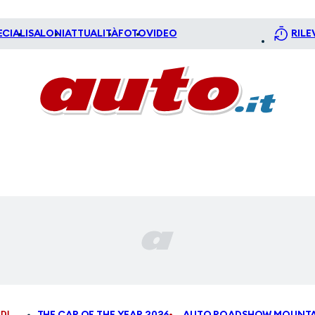
ECIALI
SALONI
ATTUALITÀ
FOTO
VIDEO
RILE
DI
THE CAR OF THE YEAR 2026
AUTO ROADSHOW MOUNTA