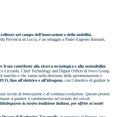
ccellenze nel campo dell’innovazione e della mobilità.
 della Provincia di Lucca, è un omaggio a Padre Eugenio Barsanti,
r il suo contributo alla ricerca tecnologica e alla sostenibilità
Marco Liccardo, Chief Technology and Digital Officer di Iveco Group,
no il marchio e che vanno nella direzione della sperimentazione e
VO, fino all’elettrico e all’idrogeno
, con l’obiettivo di guidare la
ezzo secolo di innovazione e di continua evoluzione. Questo premio
inuare a guidare il cambiamento nel mondo dei veicoli
distinguono la nostra tradizione italiana, per offrire ai nostri
on Dream di Barberino Tavarnelle
, in provincia di Firenze, una