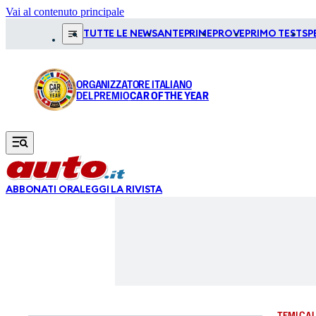
Vai al contenuto principale
TUTTE LE NEWS
ANTEPRIME
PROVE
PRIMO TEST
SP
ORGANIZZATORE ITALIANO
DEL PREMIO
CAR OF THE YEAR
ABBONATI ORA
LEGGI LA RIVISTA
TEMI CAL