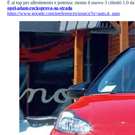
È al top per allestimento e potenza: monta il nuovo 3 cilindri 1.0 
opel-adam-rocks
prova-su-strada
https://www.google.com/preferences/source?q=auto.it
,
auto