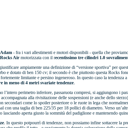
el Adam
- fra i vari allestimenti e motori disponibili - quella che provia
Rocks Air
motorizzata con il r
ecentissimo tre cilindri 1.0 sovralimen
iustificare ampiamente una definizione di “versione sportiva” per ques
o e dotato di ben 150 cv; il secondo è che piuttosto questa Rocks fonde i
e fortemente limitante e persino ingeneroso. In questo caso la tendenza a
re in meno di 4 metri svariate tendenze
.
lano l’intero perimetro inferiore, passaruota compresi, si aggiungono i pa
ica accompagnata alla rivisitazione delle sospensioni (e anche dello sterz
non secondari come lo spoiler posteriore o le ruote in lega che normal
nal con una taglia di ben 225/35 per 18 pollici di diametro. Verso un’alt
etro lasciando aperta giusto la sommità del padiglione e mantenendo quindi
nze
. In questo potpourrì di tendenze, non possiamo infine sottacere la p
ra che profila il tetto - e ovviamente la doppia colorazione della carrozz