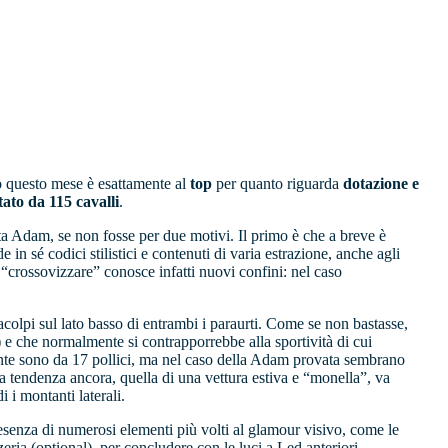
mo questo mese è esattamente al
top
per quanto riguarda
dotazione e
tato da 115 cavalli
.
ta Adam, se non fosse per due motivi. Il primo è che a breve è
n sé codici stilistici e contenuti di varia estrazione, anche agli
 “crossovizzare” conosce infatti nuovi confini: nel caso
racolpi sul lato basso di entrambi i paraurti. Come se non bastasse,
o) e che normalmente si contrapporrebbe alla sportività di cui
mente sono da 17 pollici, ma nel caso della Adam provata sembrano
ra tendenza ancora, quella di una vettura estiva e “monella”, va
 i montanti laterali.
resenza di numerosi elementi più volti al glamour visivo, come le
eria (optional), per concludere con le luci a Led anteriori