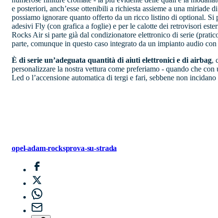
e posteriori, anch’esse ottenibili a richiesta assieme a una miriade
possiamo ignorare quanto offerto da un ricco listino di optional. Si p
adesivi Fly (con grafica a foglie) e per le calotte dei retrovisori e
Rocks Air si parte già dal condizionatore elettronico di serie (prati
parte, comunque in questo caso integrato da un impianto audio con 2 
È di serie un’adeguata quantità di aiuti elettronici e di airbag
, 
personalizzare la nostra vettura come preferiamo - quando che con un 
Led o l’accensione automatica di tergi e fari, sebbene non incidano
opel-adam-rocks
prova-su-strada
1
DESIGN