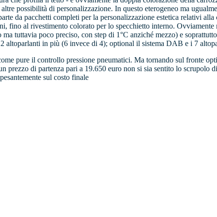
 di altre possibilità di personalizzazione. In questo eterogeneo ma ugual
arte da pacchetti completi per la personalizzazione estetica relativi alla
sterni, fino al rivestimento colorato per lo specchietto interno. Ovviame
co ma tuttavia poco preciso, con step di 1°C anziché mezzo) e soprattutto
altoparlanti in più (6 invece di 4); optional il sistema DAB e i 7 altop
come pure il controllo pressione pneumatici. Ma tornando sul fronte opti
prezzo di partenza pari a 19.650 euro non si sia sentito lo scrupolo di in
 pesantemente sul costo finale