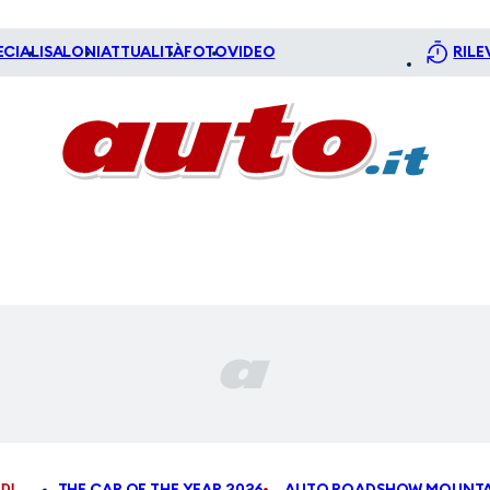
ECIALI
SALONI
ATTUALITÀ
FOTO
VIDEO
RILE
DI
THE CAR OF THE YEAR 2026
AUTO ROADSHOW MOUNTA