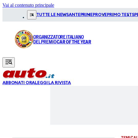
Vai al contenuto principale
TUTTE LE NEWS
ANTEPRIME
PROVE
PRIMO TEST
SP
ORGANIZZATORE ITALIANO
DEL PREMIO
CAR OF THE YEAR
ABBONATI ORA
LEGGI LA RIVISTA
TEMI CAL