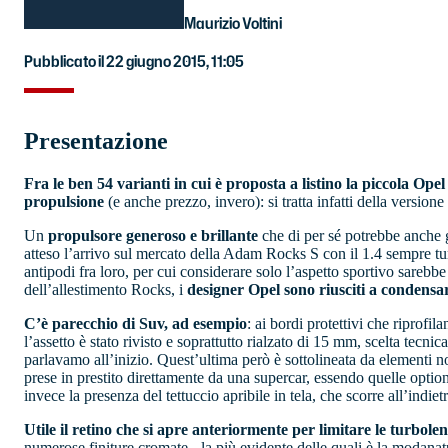
Maurizio Voltini
Pubblicato il 22 giugno 2015, 11:05
Presentazione
Fra le ben 54 varianti in cui è proposta a listino la piccola Op
propulsione
(e anche prezzo, invero): si tratta infatti della versione
Un
propulsore generoso e brillante
che di per sé potrebbe anche g
atteso l’arrivo sul mercato della Adam Rocks S con il 1.4 sempre turb
antipodi fra loro, per cui considerare solo l’aspetto sportivo sarebb
dell’allestimento Rocks, i
designer Opel sono riusciti a condensa
C’è parecchio di Suv, ad esempio
: ai bordi protettivi che riprofi
l’assetto è stato rivisto e soprattutto rialzato di 15 mm, scelta tecn
parlavamo all’inizio. Quest’ultima però è sottolineata da elementi 
prese in prestito direttamente da una supercar, essendo quelle optio
invece la presenza del tettuccio apribile in tela, che scorre all’indi
Utile il retino che si apre anteriormente per limitare le turbole
numerose finiture cromate - la più evidente delle quali è la modanatu