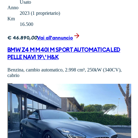
Usato
Anno
2023
(1 proprietario)
Km
16.500
€
46.890
,
00
Vai all'annuncio
BMW Z4 M M40I M SPORT AUTOMATICA LED
PELLE NAVI 19\' H&K
Benzina, cambio automatico, 2.998 cm³, 250kW (340CV),
cabrio