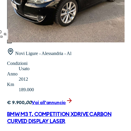
0
to
Novi Ligure - Alessandria - Al
Condizioni
Usato
Anno
2012
Km
189.000
€
9.900
,
00
Vai all'annuncio
BMW M3 T. COMPETITION XDRIVE CARBON
CURVED DISPLAY LASER