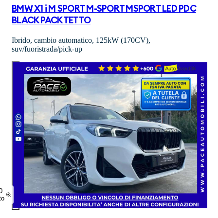
BMW X1 i M SPORT M-SPORT MSPORT LED PDC
BLACK PACK TETTO
Ibrido, cambio automatico, 125kW (170CV),
suv/fuoristrada/pick-up
0
to