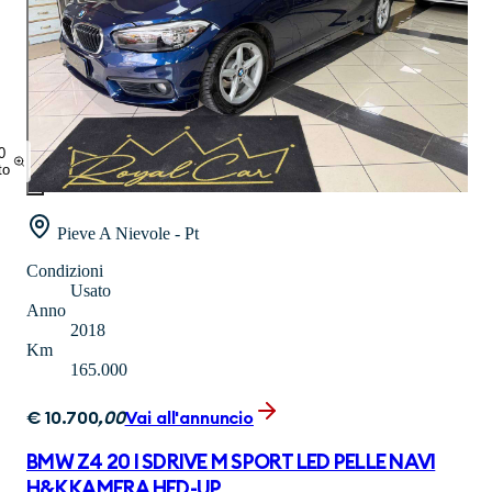
0
to
Pieve A Nievole - Pt
Condizioni
Usato
Anno
2018
Km
165.000
€
10.700
,
00
Vai all'annuncio
BMW Z4 20 I SDRIVE M SPORT LED PELLE NAVI
H&K KAMERA HED-UP