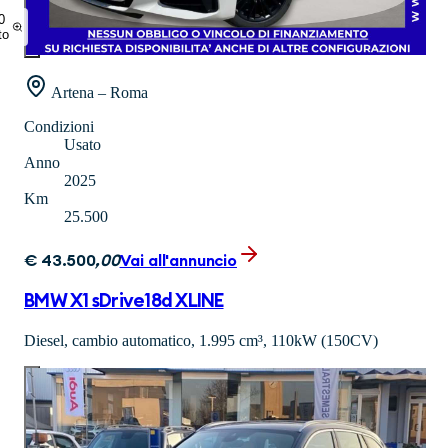
0
to
Artena – Roma
Condizioni
Usato
Anno
2025
Km
25.500
€
43.500
,
00
Vai all'annuncio
BMW X1 sDrive18d XLINE
Diesel, cambio automatico, 1.995 cm³, 110kW (150CV)