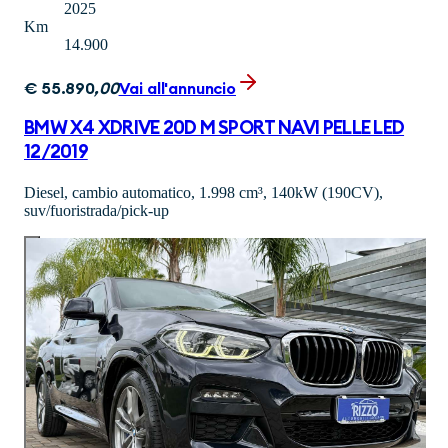
2025
Km
14.900
€
55.890
,
00
Vai all'annuncio
BMW X4 XDRIVE 20D M SPORT NAVI PELLE LED
12/2019
Diesel, cambio automatico, 1.998 cm³, 140kW (190CV),
suv/fuoristrada/pick-up