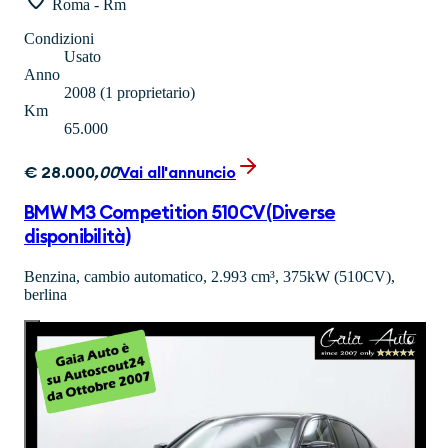
Roma - Rm
Condizioni
Usato
Anno
2008
(1 proprietario)
Km
65.000
€
28.000
,
00
Vai all'annuncio
BMW M3 Competition 510CV (Diverse
disponibilità)
Benzina, cambio automatico, 2.993 cm³, 375kW (510CV),
berlina