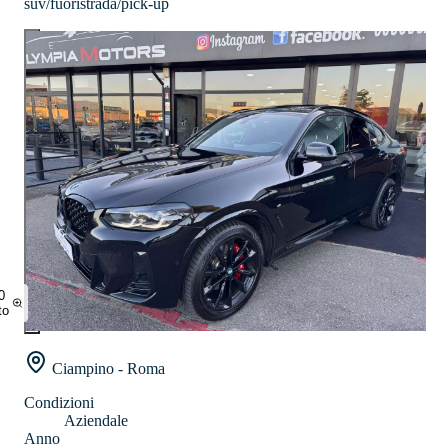
suv/fuoristrada/pick-up
0
to
Ciampino - Roma
Condizioni
Aziendale
Anno