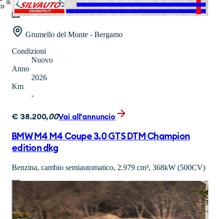
to
Grumello del Monte - Bergamo
Condizioni
Nuovo
Anno
2026
Km
-
€
38.200
,
00
Vai all'annuncio
BMW M4 M4 Coupe 3.0 GTS DTM Champion
edition dkg
Benzina, cambio semiautomatico, 2.979 cm³, 368kW (500CV)