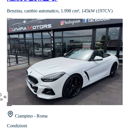
Benzina, cambio automatico, 1.998 cm³, 145kW (197CV)
0
to
Ciampino - Roma
Condizioni