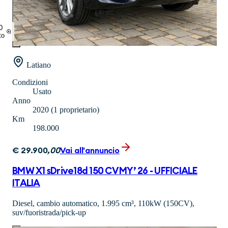
0
to
Latiano
Condizioni
Usato
Anno
2020
(1 proprietario)
Km
198.000
€
29.900
,
00
Vai all'annuncio
BMW X1 sDrive18d 150 CV MY’ 26 - UFFICIALE
ITALIA
Diesel, cambio automatico, 1.995 cm³, 110kW (150CV),
suv/fuoristrada/pick-up