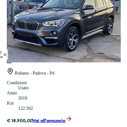
0
to
Rubano - Padova - Pd
Condizioni
Usato
Anno
2018
Km
122.502
€
18.900
,
00
Vai all'annuncio