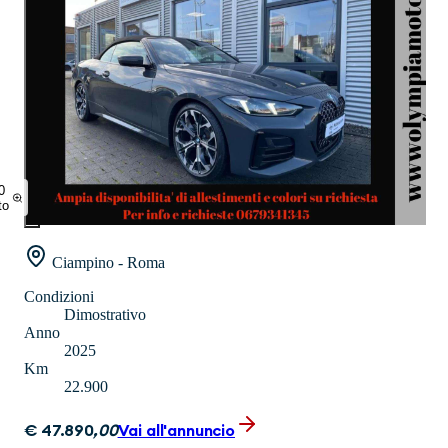
0
to
Ciampino - Roma
Condizioni
Dimostrativo
Anno
2025
Km
22.900
€
47.890
,
00
Vai all'annuncio