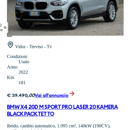
0
to
Vidor - Treviso - Tv
Condizioni
Usato
Anno
2022
Km
181
€
39.490
,
00
Vai all'annuncio
BMW X4 20D M SPORT PRO LASER 20 KAMERA
BLACK PACK TETTO
Ibrido, cambio automatico, 1.995 cm³, 140kW (190CV),