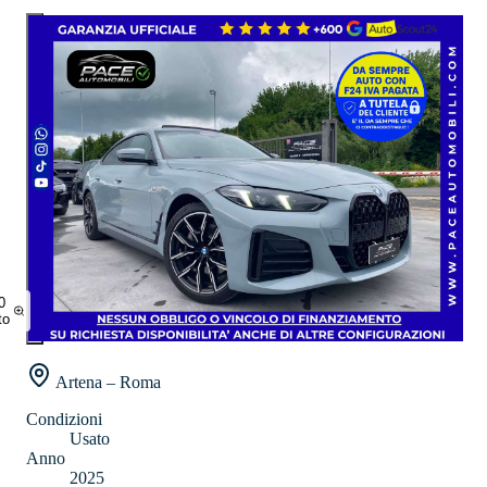
0
to
Artena – Roma
Condizioni
Usato
Anno
2025