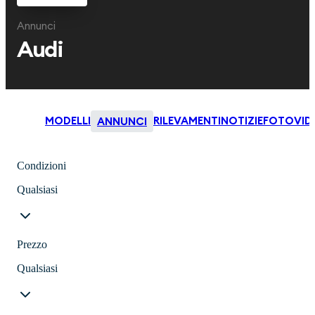
Annunci
Audi
MODELLI
RILEVAMENTI
NOTIZIE
FOTO
VID
ANNUNCI
Condizioni
Qualsiasi
Prezzo
Qualsiasi