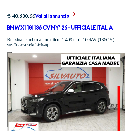
-
€
40.600
,
00
Vai all'annuncio
BMW X1 18I 136 CV MY’ 26 - UFFICIALE ITALIA
Benzina, cambio automatico, 1.499 cm³, 100kW (136CV),
suv/fuoristrada/pick-up
0