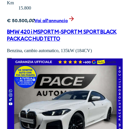
Km
15.800
€
50.500
,
00
Vai all'annuncio
BMW 420 i MSPORT M-SPORT M SPORT BLACK
PACK ACC HUD TETTO
Benzina, cambio automatico, 135kW (184CV)