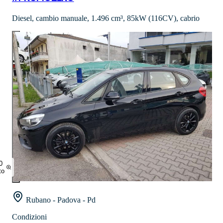
Diesel, cambio manuale, 1.496 cm³, 85kW (116CV), cabrio
0
to
Rubano - Padova - Pd
Condizioni