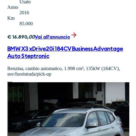
Usato
Anno
2016
Km
85.000
€
16.890
,
00
Vai all'annuncio
BMW X3 xDrive20i 184CV Business Advantage
Auto Steptronic
Benzina, cambio automatico, 1.998 cm³, 135kW (184CV),
suv/fuoristrada/pick-up