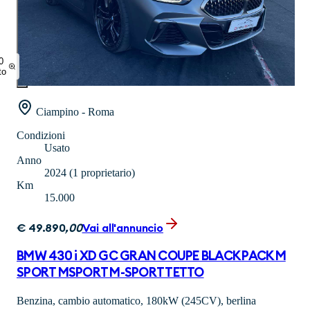
0
to
Ciampino - Roma
Condizioni
Usato
Anno
2024
(1 proprietario)
Km
15.000
€
49.890
,
00
Vai all'annuncio
BMW 430 i XD GC GRAN COUPE BLACK PACK M
SPORT MSPORT M-SPORT TETTO
Benzina, cambio automatico, 180kW (245CV), berlina