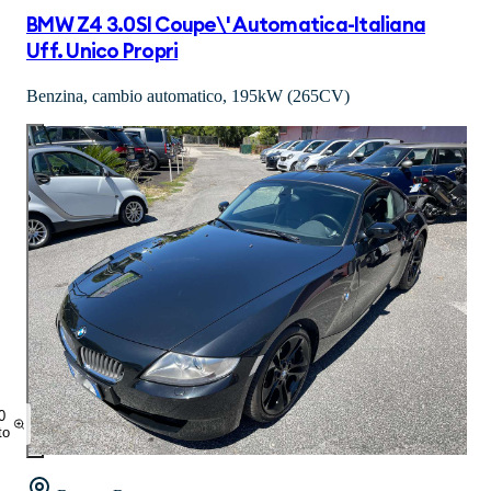
BMW Z4 3.0SI Coupe\' Automatica-Italiana
Uff. Unico Propri
Benzina, cambio automatico, 195kW (265CV)
0
to