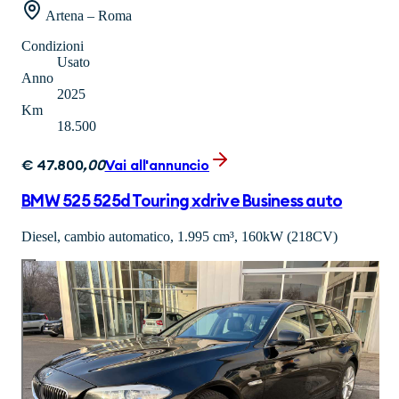
Artena – Roma
Condizioni
Usato
Anno
2025
Km
18.500
€
47.800
,
00
Vai all'annuncio
BMW 525 525d Touring xdrive Business auto
Diesel, cambio automatico, 1.995 cm³, 160kW (218CV)