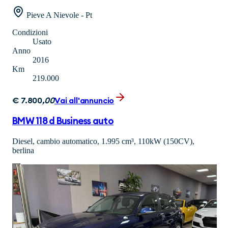
Pieve A Nievole - Pt
Condizioni
Usato
Anno
2016
Km
219.000
€
7.800
,
00
Vai all'annuncio
BMW 118 d Business auto
Diesel, cambio automatico, 1.995 cm³, 110kW (150CV),
berlina