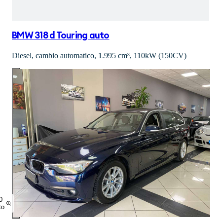
BMW 318 d Touring auto
Diesel, cambio automatico, 1.995 cm³, 110kW (150CV)
0
to