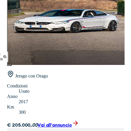
9
to
Jerago con Orago
Condizioni
Usato
Anno
2017
Km
300
€
205.000
,
00
Vai all'annuncio