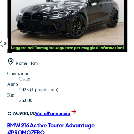
0
to
Roma - Rm
Condizioni
Usato
Anno
2023
(1 proprietario)
Km
26.000
€
76.900
,
00
Vai all'annuncio
BMW 216 Active Tourer Advantage
#PROMOZERO