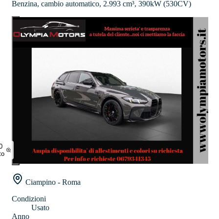
Benzina, cambio automatico, 2.993 cm³, 390kW (530CV)
0
to
Ciampino - Roma
Condizioni
Usato
Anno