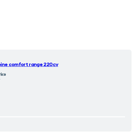
pine comfort range 220cv
rico
V