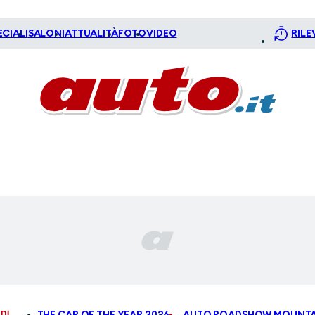
ECIALI
SALONI
ATTUALITÀ
FOTO
VIDEO
RILE
DI
THE CAR OF THE YEAR 2026
AUTO ROADSHOW MOUNTA