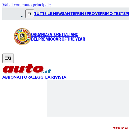
Vai al contenuto principale
TUTTE LE NEWS
ANTEPRIME
PROVE
PRIMO TEST
SP
ORGANIZZATORE ITALIANO
DEL PREMIO
CAR OF THE YEAR
ABBONATI ORA
LEGGI LA RIVISTA
TEMI CAL