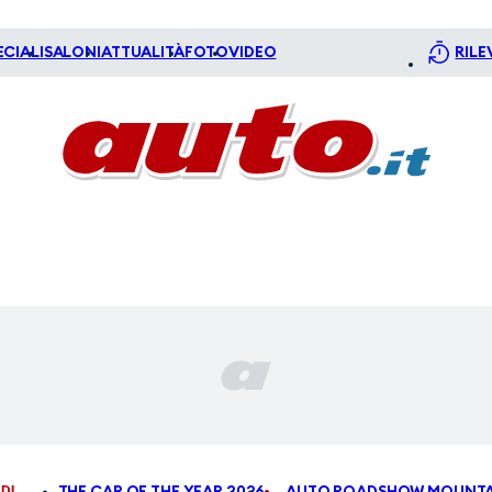
ECIALI
SALONI
ATTUALITÀ
FOTO
VIDEO
RILE
DI
THE CAR OF THE YEAR 2026
AUTO ROADSHOW MOUNTA