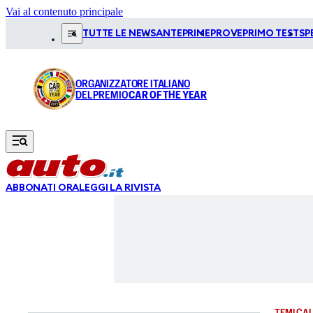
Vai al contenuto principale
TUTTE LE NEWS
ANTEPRIME
PROVE
PRIMO TEST
SP
ORGANIZZATORE ITALIANO
DEL PREMIO
CAR OF THE YEAR
ABBONATI ORA
LEGGI LA RIVISTA
TEMI CAL