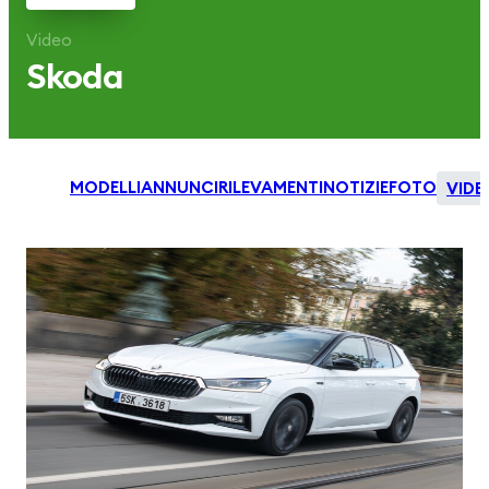
Video
Skoda
MODELLI
ANNUNCI
RILEVAMENTI
NOTIZIE
FOTO
VIDE