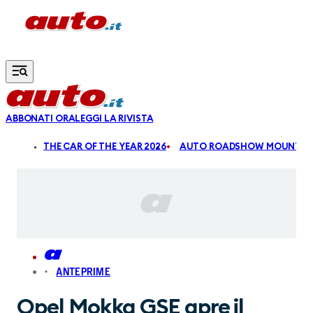
Vai al contenuto principale
ABBONATI ORA
LEGGI LA RIVISTA
ALDI
THE CAR OF THE YEAR 2026
AUTO ROADSHOW MOUNTAIN
ANTEPRIME
Opel Mokka GSE apre il