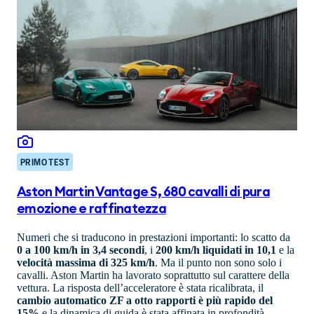
PRIMO TEST
Aston Martin Vantage S, 680 cavalli di pura
emozione e raffinatezza
Numeri che si traducono in prestazioni importanti: lo scatto da
0 a 100 km/h in 3,4 secondi
, i
200 km/h liquidati in 10,1
e la
velocità massima di 325 km/h
. Ma il punto non sono solo i
cavalli. Aston Martin ha lavorato soprattutto sul carattere della
vettura. La risposta dell’acceleratore è stata ricalibrata, il
cambio automatico ZF a otto rapporti è più rapido del
15%
e la dinamica di guida è stata affinata in profondità.