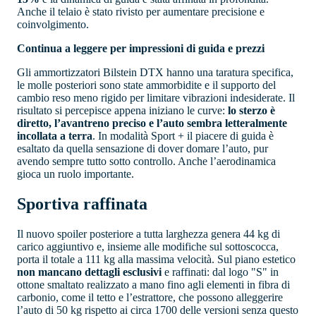
Anche il telaio è stato rivisto per aumentare precisione e
coinvolgimento.
Continua a leggere per impressioni di guida e prezzi
Gli ammortizzatori Bilstein DTX hanno una taratura specifica,
le molle posteriori sono state ammorbidite e il supporto del
cambio reso meno rigido per limitare vibrazioni indesiderate. Il
risultato si percepisce appena iniziano le curve:
lo sterzo è
diretto, l’avantreno preciso e l’auto sembra letteralmente
incollata a terra
. In modalità Sport + il piacere di guida è
esaltato da quella sensazione di dover domare l’auto, pur
avendo sempre tutto sotto controllo. Anche l’aerodinamica
gioca un ruolo importante.
Sportiva raffinata
Il nuovo spoiler posteriore a tutta larghezza genera 44 kg di
carico aggiuntivo e, insieme alle modifiche sul sottoscocca,
porta il totale a 111 kg alla massima velocità. Sul piano estetico
non mancano dettagli esclusivi
e raffinati: dal logo "S" in
ottone smaltato realizzato a mano fino agli elementi in fibra di
carbonio, come il tetto e l’estrattore, che possono alleggerire
l’auto di 50 kg rispetto ai circa 1700 delle versioni senza questo