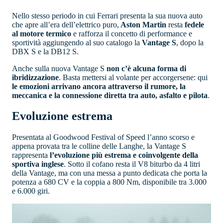
Nello stesso periodo in cui Ferrari presenta la sua nuova auto
che apre all’era dell’elettrico puro,
Aston Martin
resta
fedele
al motore termico
e rafforza il concetto di performance e
sportività aggiungendo al suo catalogo la
Vantage S
, dopo la
DBX S e la DB12 S.
Anche sulla nuova Vantage S
non c’è alcuna forma di
ibridizzazione
. Basta mettersi al volante per accorgersene: qui
le emozioni arrivano ancora attraverso il rumore, la
meccanica e la connessione diretta tra auto, asfalto e pilota
.
Evoluzione estrema
Presentata al Goodwood Festival of Speed l’anno scorso e
appena provata tra le colline delle Langhe, la Vantage S
rappresenta
l’evoluzione più estrema e coinvolgente della
sportiva inglese
. Sotto il cofano resta il V8 biturbo da 4 litri
della Vantage, ma con una messa a punto dedicata che porta la
potenza a 680 CV e la coppia a 800 Nm, disponibile tra 3.000
e 6.000 giri.