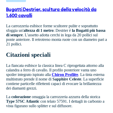
Bugatti Destrier, scultura della velocità da
1.600 cavalli
La carrozzeria esibisce forme scultoree pulite e soprattutto
sfoggia un'
altezza di 1 metro
: Destrier è
la Bugatti più bassa
di sempre
. L'assetto adotta cerchi in lega da 20 pollici sul
ponte anteriore. Il retrotreno monta ruote con un diametro pari a
21 pollici.
Citazioni speciali
La fiancata esibisce la classica linea C riprogettata attorno alla
calandra a ferro di cavallo. Il profilo posteriore vanta uno
spoiler integrato ispirato alla
Chiron Profilée
. La tinta esterna
multistrato prende il nome di
Sapphire Celeste
. La superficie
contiene particelle riflettenti capaci di evocare la brillantezza
dei diamanti grezzi.
La
colorazione
omaggia la carrozzeria azzurra della storica
Type 57SC Atlantic
con telaio 57591. I dettagli in carbonio a
vista figurano sullo splitter e sul diffusore.