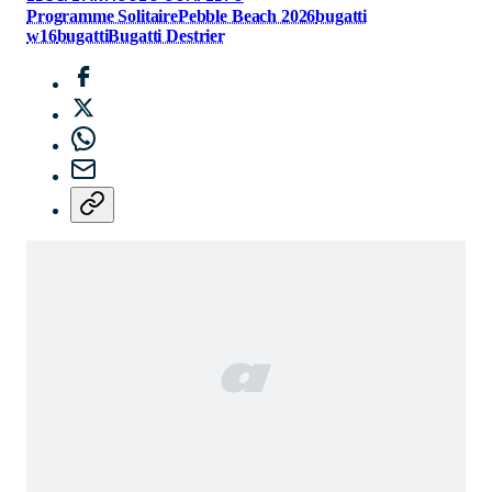
Programme Solitaire
Pebble Beach 2026
bugatti
w16
bugatti
Bugatti Destrier