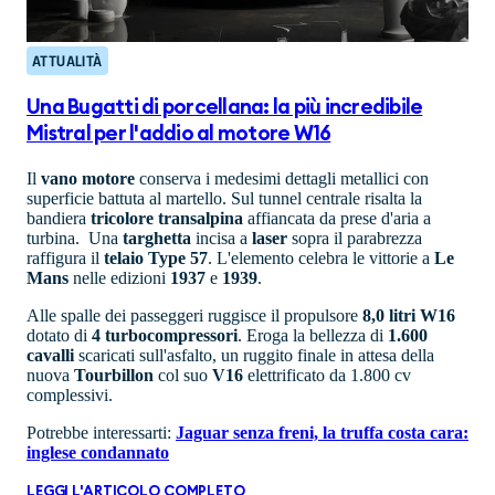
ATTUALITÀ
Una Bugatti di porcellana: la più incredibile
Mistral per l'addio al motore W16
Il
vano
motore
conserva i medesimi dettagli metallici con
superficie battuta al martello. Sul tunnel centrale risalta la
bandiera
tricolore
transalpina
affiancata da prese d'aria a
turbina. Una
targhetta
incisa a
laser
sopra il parabrezza
raffigura il
telaio Type 57
. L'elemento celebra le vittorie a
Le
Mans
nelle edizioni
1937
e
1939
.
Alle spalle dei passeggeri ruggisce il propulsore
8,0 litri W16
dotato di
4 turbocompressori
. Eroga la bellezza di
1.600
cavalli
scaricati sull'asfalto, un ruggito finale in attesa della
nuova
Tourbillon
col suo
V16
elettrificato da 1.800 cv
complessivi.
Potrebbe interessarti:
Jaguar senza freni, la truffa costa cara:
inglese condannato
LEGGI L'ARTICOLO COMPLETO