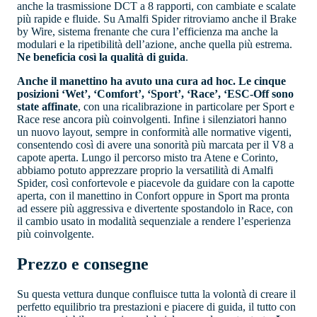
anche la trasmissione DCT a 8 rapporti, con cambiate e scalate
più rapide e fluide. Su Amalfi Spider ritroviamo anche il Brake
by Wire, sistema frenante che cura l’efficienza ma anche la
modulari e la ripetibilità dell’azione, anche quella più estrema.
Ne beneficia così la qualità di guida
.
Anche il manettino ha avuto una cura ad hoc. Le cinque
posizioni ‘Wet’, ‘Comfort’, ‘Sport’, ‘Race’, ‘ESC-Off sono
state affinate
, con una ricalibrazione in particolare per Sport e
Race rese ancora più coinvolgenti. Infine i silenziatori hanno
un nuovo layout, sempre in conformità alle normative vigenti,
consentendo così di avere una sonorità più marcata per il V8 a
capote aperta. Lungo il percorso misto tra Atene e Corinto,
abbiamo potuto apprezzare proprio la versatilità di Amalfi
Spider, così confortevole e piacevole da guidare con la capotte
aperta, con il manettino in Confort oppure in Sport ma pronta
ad essere più aggressiva e divertente spostandolo in Race, con
il cambio usato in modalità sequenziale a rendere l’esperienza
più coinvolgente.
Prezzo e consegne
Su questa vettura dunque confluisce tutta la volontà di creare il
perfetto equilibrio tra prestazioni e piacere di guida, il tutto con