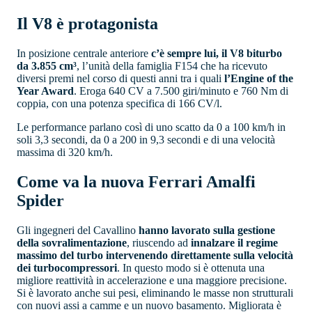
Il V8 è protagonista
In posizione centrale anteriore
c’è sempre lui, il V8 biturbo
da 3.855 cm³
, l’unità della famiglia F154 che ha ricevuto
diversi premi nel corso di questi anni tra i quali
l’Engine of the
Year Award
. Eroga 640 CV a 7.500 giri/minuto e 760 Nm di
coppia, con una potenza specifica di 166 CV/l.
Le performance parlano così di uno scatto da 0 a 100 km/h in
soli 3,3 secondi, da 0 a 200 in 9,3 secondi e di una velocità
massima di 320 km/h.
Come va la nuova Ferrari Amalfi
Spider
Gli ingegneri del Cavallino
hanno lavorato sulla gestione
della sovralimentazione
, riuscendo ad
innalzare il regime
massimo del turbo intervenendo direttamente sulla velocità
dei turbocompressori
. In questo modo si è ottenuta una
migliore reattività in accelerazione e una maggiore precisione.
Si è lavorato anche sui pesi, eliminando le masse non strutturali
con nuovi assi a camme e un nuovo basamento. Migliorata è