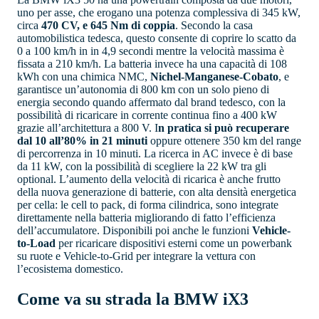
uno per asse, che erogano una potenza complessiva di 345 kW,
circa
470 CV, e 645 Nm di coppia
. Secondo la casa
automobilistica tedesca, questo consente di coprire lo scatto da
0 a 100 km/h in in 4,9 secondi mentre la velocità massima è
fissata a 210 km/h. La batteria invece ha una capacità di 108
kWh con una chimica NMC,
Nichel-Manganese-Cobato
, e
garantisce un’autonomia di 800 km con un solo pieno di
energia secondo quando affermato dal brand tedesco, con la
possibilità di ricaricare in corrente continua fino a 400 kW
grazie all’architettura a 800 V. I
n pratica si può recuperare
dal 10 all’80% in 21 minuti
oppure ottenere 350 km del range
di percorrenza in 10 minuti. La ricerca in AC invece è di base
da 11 kW, con la possibilità di scegliere la 22 kW tra gli
optional. L’aumento della velocità di ricarica è anche frutto
della nuova generazione di batterie, con alta densità energetica
per cella: le cell to pack, di forma cilindrica, sono integrate
direttamente nella batteria migliorando di fatto l’efficienza
dell’accumulatore. Disponibili poi anche le funzioni
Vehicle-
to-Load
per ricaricare dispositivi esterni come un powerbank
su ruote e Vehicle-to-Grid per integrare la vettura con
l’ecosistema domestico.
Come va su strada la BMW iX3