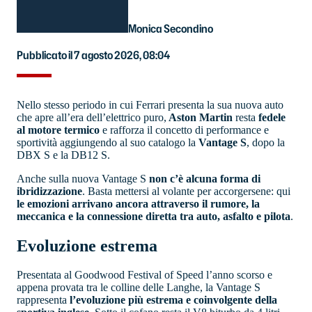
Monica Secondino
Pubblicato il 7 agosto 2026, 08:04
Nello stesso periodo in cui Ferrari presenta la sua nuova auto
che apre all’era dell’elettrico puro,
Aston Martin
resta
fedele
al motore termico
e rafforza il concetto di performance e
sportività aggiungendo al suo catalogo la
Vantage S
, dopo la
DBX S e la DB12 S.
Anche sulla nuova Vantage S
non c’è alcuna forma di
ibridizzazione
. Basta mettersi al volante per accorgersene: qui
le emozioni arrivano ancora attraverso il rumore, la
meccanica e la connessione diretta tra auto, asfalto e pilota
.
Evoluzione estrema
Presentata al Goodwood Festival of Speed l’anno scorso e
appena provata tra le colline delle Langhe, la Vantage S
rappresenta
l’evoluzione più estrema e coinvolgente della