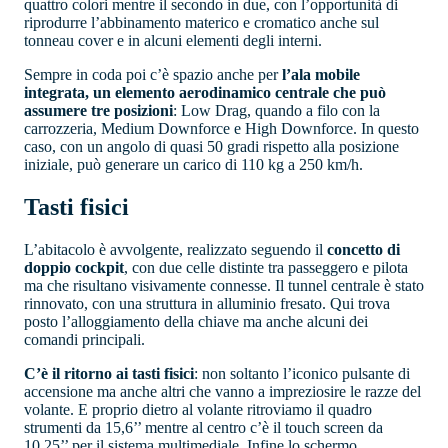
quattro colori mentre il secondo in due, con l’opportunità di
riprodurre l’abbinamento materico e cromatico anche sul
tonneau cover e in alcuni elementi degli interni.
Sempre in coda poi c’è spazio anche per
l’ala mobile
integrata, un elemento aerodinamico centrale che può
assumere tre posizioni
: Low Drag, quando a filo con la
carrozzeria, Medium Downforce e High Downforce. In questo
caso, con un angolo di quasi 50 gradi rispetto alla posizione
iniziale, può generare un carico di 110 kg a 250 km/h.
Tasti fisici
L’abitacolo è avvolgente, realizzato seguendo il
concetto di
doppio cockpit
, con due celle distinte tra passeggero e pilota
ma che risultano visivamente connesse. Il tunnel centrale è stato
rinnovato, con una struttura in alluminio fresato. Qui trova
posto l’alloggiamento della chiave ma anche alcuni dei
comandi principali.
C’è il ritorno ai tasti fisici
: non soltanto l’iconico pulsante di
accensione ma anche altri che vanno a impreziosire le razze del
volante. E proprio dietro al volante ritroviamo il quadro
strumenti da 15,6’’ mentre al centro c’è il touch screen da
10,25’’ per il sistema multimediale. Infine lo schermo