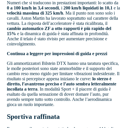
Numeri che si traducono in prestazioni importanti: lo scatto da
0 a 100 km/h in 3,4 secondi
, i
200 km/h liquidati in 10,1
e la
velocità massima di 325 km/h
. Ma il punto non sono solo i
cavalli. Aston Martin ha lavorato soprattutto sul carattere della
vettura. La risposta dell’acceleratore è stata ricalibrata, il
cambio automatico ZF a otto rapporti è più rapido del
15%
e la dinamica di guida è stata affinata in profondità.
Anche il telaio è stato rivisto per aumentare precisione e
coinvolgimento.
Continua a leggere per impressioni di guida e prezzi
Gli ammortizzatori Bilstein DTX hanno una taratura specifica,
le molle posteriori sono state ammorbidite e il supporto del
cambio reso meno rigido per limitare vibrazioni indesiderate. Il
risultato si percepisce appena iniziano le curve:
lo sterzo è
diretto, l’avantreno preciso e l’auto sembra letteralmente
incollata a terra
. In modalità Sport + il piacere di guida è
esaltato da quella sensazione di dover domare l’auto, pur
avendo sempre tutto sotto controllo. Anche l’aerodinamica
gioca un ruolo importante.
Sportiva raffinata