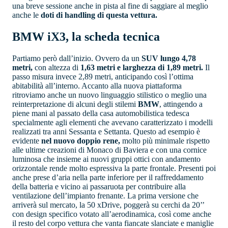
una breve sessione anche in pista al fine di saggiare al meglio
anche le
doti di handling di questa vettura.
BMW iX3, la scheda tecnica
Partiamo però dall’inizio. Ovvero da un
SUV lungo 4,78
metri,
con altezza di
1,63 metri e larghezza di 1,89 metri.
Il
passo misura invece 2,89 metri, anticipando così l’ottima
abitabilità all’interno. Accanto alla nuova piattaforma
ritroviamo anche un nuovo linguaggio stilistico o meglio una
reinterpretazione di alcuni degli stilemi
BMW
, attingendo a
piene mani al passato della casa automobilistica tedesca
specialmente agli elementi che avevano caratterizzato i modelli
realizzati tra anni Sessanta e Settanta. Questo ad esempio è
evidente
nel nuovo doppio rene,
molto più minimale rispetto
alle ultime creazioni di Monaco di Baviera e con una cornice
luminosa che insieme ai nuovi gruppi ottici con andamento
orizzontale rende molto espressiva la parte frontale. Presenti poi
anche prese d’aria nella parte inferiore per il raffreddamento
della batteria e vicino ai passaruota per contribuire alla
ventilazione dell’impianto frenante. La prima versione che
arriverà sul mercato, la 50 xDrive, poggerà su cerchi da 20’’
con design specifico votato all’aerodinamica, così come anche
il resto del corpo vettura che vanta fiancate slanciate e maniglie