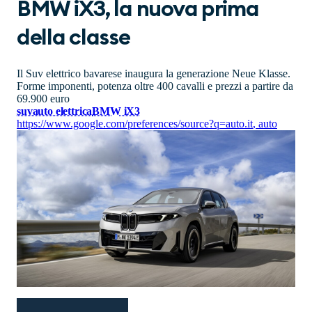
BMW iX3, la nuova prima
della classe
Il Suv elettrico bavarese inaugura la generazione Neue Klasse.
Forme imponenti, potenza oltre 400 cavalli e prezzi a partire da
69.900 euro
suv
auto elettrica
BMW iX3
https://www.google.com/preferences/source?q=auto.it
,
auto