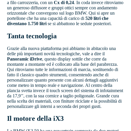
a filo carrozzeria, con un
Cx di 0,24
. In coda invece ritroviamo
un generoso diffusore e gruppi ottici sempre con andamento
orizzontale che convergono sul logo BMW. Qui si apre un
portellone che ha una capacità di carico di
520 litri che
diventano 1.750 litri
se si abbattono le sedute posteriori.
Tanta tecnologia
Grazie alla nuova piattaforma poi abbiamo in abitacolo una
delle più importanti novità tecnologiche, vale a dire il
Panoramic iDrive
, questo display sottile che corre da
montante a montante ed è collocato alla base del parabrezza.
Qui ritroviamo tutte le informazioni di marcia, sostituendo di
fatto il classico quadro strumenti, consentendo anche di
personalizzare quanto presente con alcuni dettagli aggiuntivi
come meteo in tempo reale e navigazione. Al centro della
plancia svetta invece il touch screen del sistema di infotainment
da 17,9’’, con la sua cornice a taglio poligonale. Grande cura
nella scelta dei materiali, con finiture riciclate e la possibilità di
personalizzare gli interni a seconda dei propri gusti.
Il motore della iX3
La BMW iX3 50 ha una powertrain composta da due motori,