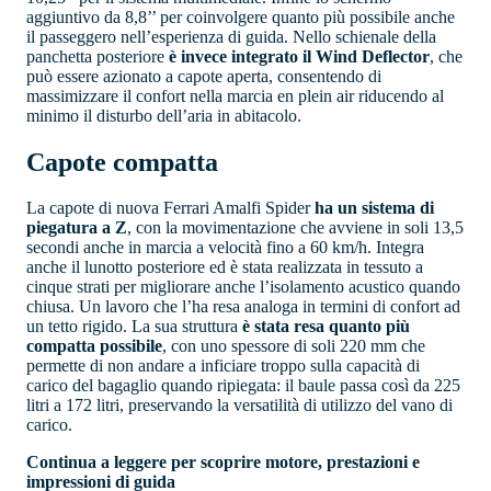
aggiuntivo da 8,8’’ per coinvolgere quanto più possibile anche
il passeggero nell’esperienza di guida. Nello schienale della
panchetta posteriore
è invece integrato il Wind Deflector
, che
può essere azionato a capote aperta, consentendo di
massimizzare il confort nella marcia en plein air riducendo al
minimo il disturbo dell’aria in abitacolo.
Capote compatta
La capote di nuova Ferrari Amalfi Spider
ha un sistema di
piegatura a Z
, con la movimentazione che avviene in soli 13,5
secondi anche in marcia a velocità fino a 60 km/h. Integra
anche il lunotto posteriore ed è stata realizzata in tessuto a
cinque strati per migliorare anche l’isolamento acustico quando
chiusa. Un lavoro che l’ha resa analoga in termini di confort ad
un tetto rigido. La sua struttura
è stata resa quanto più
compatta possibile
, con uno spessore di soli 220 mm che
permette di non andare a inficiare troppo sulla capacità di
carico del bagaglio quando ripiegata: il baule passa così da 225
litri a 172 litri, preservando la versatilità di utilizzo del vano di
carico.
Continua a leggere per scoprire motore, prestazioni e
impressioni di guida