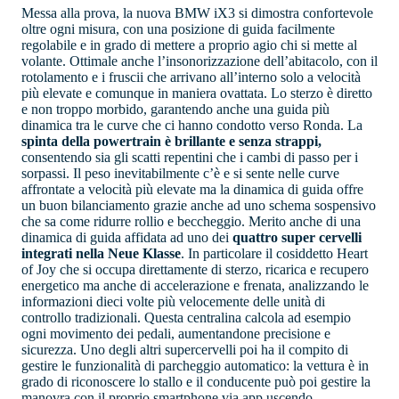
Messa alla prova, la nuova BMW iX3 si dimostra confortevole
oltre ogni misura, con una posizione di guida facilmente
regolabile e in grado di mettere a proprio agio chi si mette al
volante. Ottimale anche l’insonorizzazione dell’abitacolo, con il
rotolamento e i fruscii che arrivano all’interno solo a velocità
più elevate e comunque in maniera ovattata. Lo sterzo è diretto
e non troppo morbido, garantendo anche una guida più
dinamica tra le curve che ci hanno condotto verso Ronda. La
spinta della powertrain è brillante e senza strappi,
consentendo sia gli scatti repentini che i cambi di passo per i
sorpassi. Il peso inevitabilmente c’è e si sente nelle curve
affrontate a velocità più elevate ma la dinamica di guida offre
un buon bilanciamento grazie anche ad uno schema sospensivo
che sa come ridurre rollio e beccheggio. Merito anche di una
dinamica di guida affidata ad uno dei
quattro super cervelli
integrati nella Neue Klasse
. In particolare il cosiddetto Heart
of Joy che si occupa direttamente di sterzo, ricarica e recupero
energetico ma anche di accelerazione e frenata, analizzando le
informazioni dieci volte più velocemente delle unità di
controllo tradizionali. Questa centralina calcola ad esempio
ogni movimento dei pedali, aumentandone precisione e
sicurezza. Uno degli altri supercervelli poi ha il compito di
gestire le funzionalità di parcheggio automatico: la vettura è in
grado di riconoscere lo stallo e il conducente può poi gestire la
manovra con il proprio smartphone via app uscendo