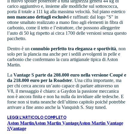
Il nuovo spoiler posteriore a tutta larghezza genera 44 kg di
carico aggiuntivo e, insieme alle modifiche sul sottoscocca,
porta il totale a 111 kg alla massima velocità. Sul piano estetico
non mancano dettagli esclusivi
e raffinati: dal logo "S" in
ottone smaltato realizzato a mano fino agli elementi in fibra di
carbonio, come il tetto e l’estrattore, che possono alleggerire
l’auto di 50 kg rispetto ai circa 1700 delle versioni senza questo
pacchetto.
Dentro è un
connubio perfetto tra eleganza e sportività
, non
solo per la plancia ma anche per i sedili avvolgenti in pelle e
carbonio che confermano la cura artigianale tipica di Aston
Martin.
La
Vantage S parte da 208.000 euro nella versione Coupé e
da 218.000 euro per la Roadster
. Una cifra importante, ma
per chi cerca ancora un’auto capace di parlare attraverso un
V8, il messaggio è chiaro: a Gaydon la passione meccanica
non è ancora finita e non ha nulla da invidiare alle tedesche. E
forse non si tratta neanche dell’ultimo capitolo poiché potrebbe
arrivare a fine anno anche la Vanquish S. Stay tuned.
LEGGI L'ARTICOLO COMPLETO
Aston Martin
Aston Martin Vantage
Aston Martin Vantage
S
Vantage