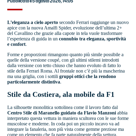
Pubblicato il 5 agosto 2026, 14:05
L’eleganza a cielo aperto
secondo Ferrari raggiunge un nuovo
apice con la nuova Amalfi Spider, evoluzione dell’ultima 2+
del Cavallino che grazie alla capote in tela vuole trasformare
l’esperienza di guida in un
connubio tra eleganza, sportività
e confort
.
Forme e proporzioni rimangono quanto più simile possibile a
quelle della versione coupé, con gli ultimi stilemi introdotti
dalla versione con tetto chiuso che hanno evoluto di fatto lo
stile della Ferrari Roma. Al frontale non c’è più la mascherina
ma una griglia, con i sottili
gruppi ottici che la rendono
particolarmente distintiva
.
Stile da Costiera, ala mobile da F1
La silhouette monolitica sottolinea come il lavoro fatto dal
Centro Stile di Maranello guidato da Flavio Manzoni
abbia
interpretato questa vettura in maniera scultorea con le sue forme
muscolose e moderne. In coda poi un piccolo incavo va ad
integrare la fanaleria, non più vista come gemme preziose ma
come un elemento che fa parte naturalmente della vettura.